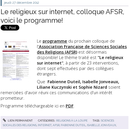
jeudi 27
décembre 2012
Le religieux sur internet, colloque AFSR,
voici le programme!
Le
programme
du prochain colloque de
l
'Association Française de Sciences Sociales
des Religions (AFSR)
est désormais
disponible! Le thème traité est
"Le religieux
sur internet"
, à partir de 23 interventions,
dont sept effectuées par des collègues
étrangers.
Que
Fabienne Duteil, Isabelle Jonveaux,
Liliane Kuczynski et Sophie Nizard
soient
remerciées d'avoir réuni ces communications d'un intérêt
prometteur.
Programme téléchargeable ici en
PDF
.
LIEN PERMANENT
CATÉGORIES :
RELIGIONS À LA LOUPE
TAGS :
SCIENCES
SOCIALES DES RELIGIONS
,
INTERNET
,
AFSR
,
FABIENNE DUTEIL
,
ISABELLE JONVEAUX
,