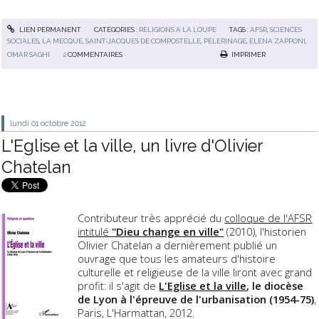
LIEN PERMANENT
CATÉGORIES :
RELIGIONS À LA LOUPE
TAGS :
AFSR
,
SCIENCES
SOCIALES
,
LA MECQUE
,
SAINT-JACQUES DE COMPOSTELLE
,
PÈLERINAGE
,
ELENA ZAPPONI
,
OMAR SAGHI
2
COMMENTAIRES
IMPRIMER
lundi 01
octobre 2012
L'Eglise et la ville, un livre d'Olivier
Chatelan
Contributeur très apprécié du
colloque de l'AFSR
intitulé
"Dieu change en ville"
(2010), l'historien
Olivier Chatelan a dernièrement publié un
ouvrage que tous les amateurs d'histoire
culturelle et religieuse de la ville liront avec grand
profit: il s'agit de
L'Eglise et la ville
, le diocèse
de Lyon à l'épreuve de l'urbanisation (1954-75)
,
Paris, L'Harmattan, 2012.