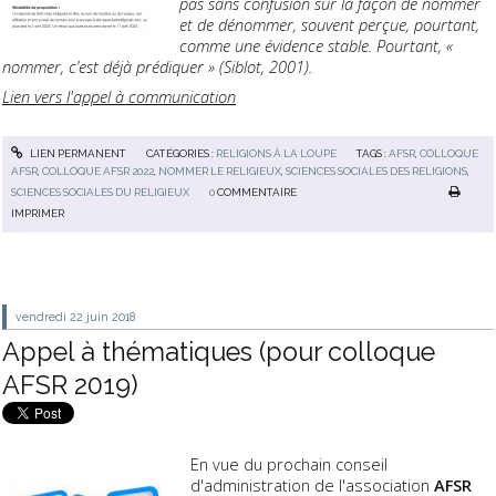
pas sans confusion sur la façon de nommer
et de dénommer, souvent perçue, pourtant,
comme une évidence stable. Pourtant, «
nommer, c’est déjà prédiquer » (Siblot, 2001).
Lien vers l'appel à communication
LIEN PERMANENT
CATÉGORIES :
RELIGIONS À LA LOUPE
TAGS :
AFSR
,
COLLOQUE
AFSR
,
COLLOQUE AFSR 2022
,
NOMMER LE RELIGIEUX
,
SCIENCES SOCIALES DES RELIGIONS
,
SCIENCES SOCIALES DU RELIGIEUX
0
COMMENTAIRE
IMPRIMER
vendredi 22
juin 2018
Appel à thématiques (pour colloque
AFSR 2019)
En vue du prochain conseil
d'administration de l'association
AFSR