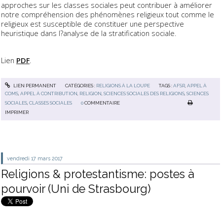
approches sur les classes sociales peut contribuer à améliorer
notre compréhension des phénomènes religieux tout comme le
religieux est susceptible de constituer une perspective
heuristique dans l?analyse de la stratification sociale.
Lien
PDF
.
LIEN PERMANENT
CATÉGORIES :
RELIGIONS À LA LOUPE
TAGS :
AFSR
,
APPEL À
COMS
,
APPEL À CONTRIBUTION
,
RELIGION
,
SCIENCES SOCIALES DES RELIGIONS
,
SCIENCES
SOCIALES
,
CLASSES SOCIALES
0
COMMENTAIRE
IMPRIMER
vendredi 17
mars 2017
Religions & protestantisme: postes à
pourvoir (Uni de Strasbourg)