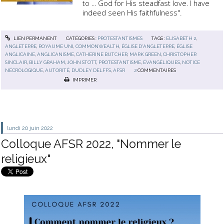
to ... God for His steadfast love. I have
indeed seen His faithfulness".
LIEN PERMANENT
CATÉGORIES :
PROTESTANTISMES
TAGS :
ELISABETH 2
,
ANGLETERRE
,
ROYAUME UNI
,
COMMONWEALTH
,
ÉGLISE D'ANGLETERRE
,
ÉGLISE
ANGLICAINE
,
ANGLICANISME
,
CATHERINE BUTCHER
,
MARK GREEN
,
CHRISTOPHER
SINCLAIR
,
BILLY GRAHAM
,
JOHN STOTT
,
PROTESTANTISME
,
ÉVANGÉLIQUES
,
NOTICE
NÉCROLOGIQUE
,
AUTORITÉ
,
DUDLEY DELFFS
,
AFSR
2
COMMENTAIRES
IMPRIMER
lundi 20
juin 2022
Colloque AFSR 2022, "Nommer le
religieux"