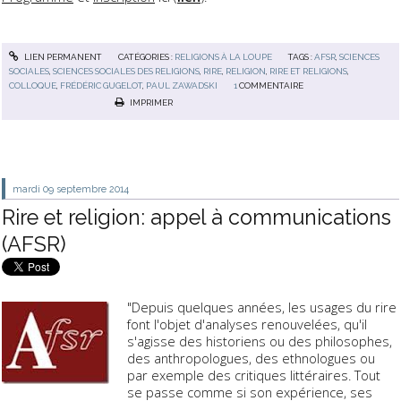
LIEN PERMANENT
CATÉGORIES :
RELIGIONS À LA LOUPE
TAGS :
AFSR
,
SCIENCES
SOCIALES
,
SCIENCES SOCIALES DES RELIGIONS
,
RIRE
,
RELIGION
,
RIRE ET RELIGIONS
,
COLLOQUE
,
FRÉDÉRIC GUGELOT
,
PAUL ZAWADSKI
1
COMMENTAIRE
IMPRIMER
mardi 09
septembre 2014
Rire et religion: appel à communications
(AFSR)
"Depuis quelques années, les usages du rire
font l'objet d'analyses renouvelées, qu'il
s'agisse des historiens ou des philosophes,
des anthropologues, des ethnologues ou
par exemple des critiques littéraires. Tout
se passe comme si son expérience, ses