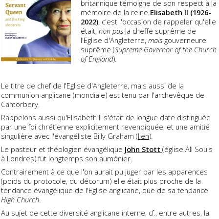
britannique témoigne de son respect à la
mémoire de la reine
Elisabeth II (1926-
2022)
, c'est l'occasion de rappeler qu'elle
était,
non pas
la cheffe suprême de
l'Eglise d'Angleterre,
mais
gouverneure
suprême (
Supreme Governor of the Church
of England
).
Le titre de chef de l'Eglise d'Angleterre, mais aussi de la
communion anglicane (mondiale) est tenu par l'archevêque de
Cantorbery.
Rappelons aussi qu'Elisabeth II s'était de longue date distinguée
par une foi chrétienne explicitement revendiquée, et une amitié
singulière avec l'évangéliste Billy Graham (
lien
).
Le pasteur et théologien évangélique
John Stott
(église All Souls
à Londres) fut longtemps son aumônier.
Contrairement à ce que l'on aurait pu juger par les apparences
(poids du protocole, du décorum) elle était plus proche de la
tendance évangélique de l'Eglise anglicane, que de sa tendance
High Church
.
Au sujet de cette diversité anglicane interne, cf., entre autres, la