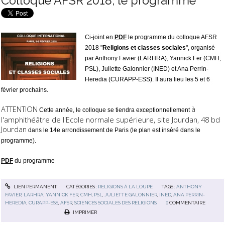
Colloque AFSR 2018, le programme
Ci-joint en
PDF
le programme du colloque AFSR
2018 "
Religions et classes sociales
", organisé
par Anthony Favier (LARHRA), Yannick Fer (CMH,
PSL), Juliette Galonnier (INED) et Ana Perrin-
Heredia (CURAPP-ESS). Il aura lieu les 5 et 6
février prochains.
ATTENTION
à
Cette année, le colloque se tiendra exceptionnellement
l'amphithéâtre de l'Ecole normale supérieure, site Jourdan, 48 bd
Jourdan
dans le 14e arrondissement de Paris (le plan est inséré dans le
programme).
PDF
du programme
LIEN PERMANENT
CATÉGORIES :
RELIGIONS À LA LOUPE
TAGS :
ANTHONY
FAVIER
,
LARHRA
,
YANNICK FER
,
CMH
,
PSL
,
JULIETTE GALONNIER
,
INED
,
ANA PERRIN-
HEREDIA
,
CURAPP-ESS
,
AFSR
,
SCIENCES SOCIALES DES RELIGIONS
0
COMMENTAIRE
IMPRIMER