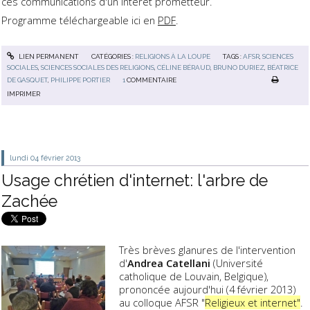
ces communications d'un intérêt prometteur.
Programme téléchargeable ici en
PDF
.
LIEN PERMANENT
CATÉGORIES :
RELIGIONS À LA LOUPE
TAGS :
AFSR
,
SCIENCES
SOCIALES
,
SCIENCES SOCIALES DES RELIGIONS
,
CÉLINE BÉRAUD
,
BRUNO DURIEZ
,
BÉATRICE
DE GASQUET
,
PHILIPPE PORTIER
1
COMMENTAIRE
IMPRIMER
lundi 04
février 2013
Usage chrétien d'internet: l'arbre de
Zachée
Très brèves glanures de l'intervention
d'
Andrea Catellani
(Université
catholique de Louvain, Belgique),
prononcée aujourd'hui (4 février 2013)
au colloque AFSR "
Religieux et internet"
.