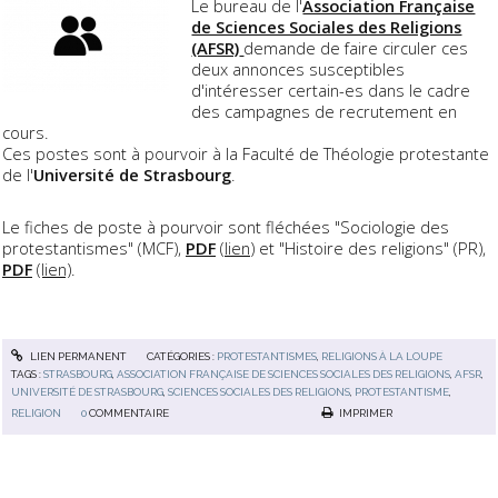
Le bureau de l'
Association Française
de Sciences Sociales des Religions
(AFSR)
demande de faire circuler ces
deux annonces susceptibles
d'intéresser certain-es dans le cadre
des campagnes de recrutement en
cours.
Ces postes sont à pourvoir à la Faculté de Théologie protestante
de l'
Université de Strasbourg
.
Le fiches de poste à pourvoir sont fléchées "Sociologie des
protestantismes" (MCF),
PDF
(
lien
) et "Histoire des religions" (PR),
PDF
(lien)
.
LIEN PERMANENT
CATÉGORIES :
PROTESTANTISMES
,
RELIGIONS À LA LOUPE
TAGS :
STRASBOURG
,
ASSOCIATION FRANÇAISE DE SCIENCES SOCIALES DES RELIGIONS
,
AFSR
,
UNIVERSITÉ DE STRASBOURG
,
SCIENCES SOCIALES DES RELIGIONS
,
PROTESTANTISME
,
RELIGION
0
COMMENTAIRE
IMPRIMER