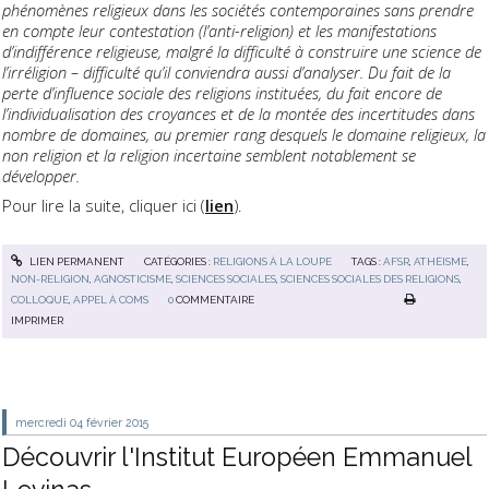
phénomènes religieux dans les sociétés contemporaines sans prendre
en compte leur contestation (l’anti-religion) et les manifestations
d’indifférence religieuse, malgré la difficulté à construire une science de
l’irréligion – difficulté qu’il conviendra aussi d’analyser. Du fait de la
perte d’influence sociale des religions instituées, du fait encore de
l’individualisation des croyances et de la montée des incertitudes dans
nombre de domaines, au premier rang desquels le domaine religieux, la
non religion et la religion incertaine semblent notablement se
développer.
Pour lire la suite, cliquer ici (
lien
).
LIEN PERMANENT
CATÉGORIES :
RELIGIONS À LA LOUPE
TAGS :
AFSR
,
ATHÉISME
,
NON-RELIGION
,
AGNOSTICISME
,
SCIENCES SOCIALES
,
SCIENCES SOCIALES DES RELIGIONS
,
COLLOQUE
,
APPEL À COMS
0
COMMENTAIRE
IMPRIMER
mercredi 04
février 2015
Découvrir l'Institut Européen Emmanuel