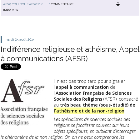
AFSR
,
COLLOQUE AFSR 2016
0
COMMENTAIRE
IMPRIMER
mardi 25
août 2015
Indifférence religieuse et athéisme, Appel
à communications (AFSR)
Il n'est pas trop tard pour signaler
l'
appel à communication
de
l'
Association Française de Sciences
Sociales des Religions
(
AFSR
), consacré
au
très beau thème (sous-étudié) de
l'athéisme et de la non-religion
.
Les spécialistes de sciences sociales des
religions se focalisent souvent sur leurs
objets spécifiques, en oubliant d’interroger
le phénomène de la non religion. Or, on ne peut comprendre les