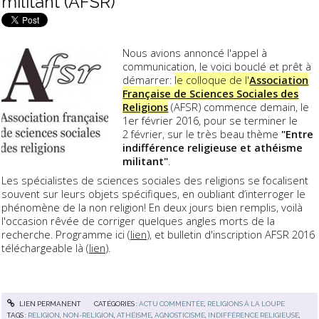
militant (AFSR)
Nous avions annoncé l'appel à
communication, le voici bouclé et prêt à
démarrer:
le colloque de l'
Association
Française de Sciences Sociales des
Religions
(AFSR) commence demain, le
1er février 2016, pour se terminer le
2 février, sur le très beau thème
"Entre
indifférence religieuse et athéisme
militant"
.
Les spécialistes de sciences sociales des religions se focalisent
souvent sur leurs objets spécifiques, en oubliant d’interroger le
phénomène de la non religion! En deux jours bien remplis, voilà
l'occasion rêvée de corriger quelques angles morts de la
recherche. Programme ici (
lien
), et bulletin d'inscription AFSR 2016
téléchargeable là (
lien
).
LIEN PERMANENT
CATÉGORIES :
ACTU COMMENTÉE
,
RELIGIONS À LA LOUPE
TAGS :
RELIGION
,
NON-RELIGION
,
ATHÉISME
,
AGNOSTICISME
,
INDIFFÉRENCE RELIGIEUSE
,