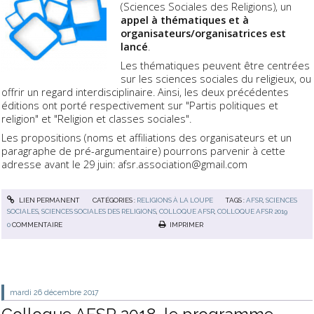
(Sciences Sociales des Religions), un
appel à thématiques et à
organisateurs/organisatrices est
lancé
.
Les thématiques peuvent être centrées
sur les sciences sociales du religieux, ou
offrir un regard interdisciplinaire. Ainsi, les deux précédentes
éditions ont porté respectivement sur "Partis politiques et
religion" et "Religion et classes sociales".
Les propositions (noms et affiliations des organisateurs et un
paragraphe de pré-argumentaire) pourrons parvenir à cette
adresse avant le 29 juin: afsr.association@gmail.com
LIEN PERMANENT
CATÉGORIES :
RELIGIONS À LA LOUPE
TAGS :
AFSR
,
SCIENCES
SOCIALES
,
SCIENCES SOCIALES DES RELIGIONS
,
COLLOQUE AFSR
,
COLLOQUE AFSR 2019
0
COMMENTAIRE
IMPRIMER
mardi 26
décembre 2017