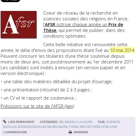
Coeur de réseau de la recherche en
sciences sociales des religions en France,
l'
AFSR
octroie chaque année un
Prix de
Thèse
, qui permet de publier, dans des
conditions optimales.
Cette belle initiative est renouvelée cette
année, le délai d'envoi des propositions étant fixé au
10 mai 2014
.
Peuvent concourir les titulaires d’une thèse soutenue depuis
moins de deux ans, soit postérieurement au 1er décembre 2011
Les candidats sont invités à envoyer (en version papier et en
version électronique) :
• une table des matières détaillée du projet d’ouvrage;
• une présentation (résumé) de 2 à 3 pages ;
• un CV et le rapport de soutenance ;
Précisions sur le site de l'AFSR (lien)
LIEN PERMANENT
CATÉGORIES :
RELIGIONS À LA LOUPE
TAGS :
SCIENCES
SOCIALES
,
SCIENCES SOCIALES DES RELIGIONS
,
THÈSE
,
PRIX DE THÈSE AFSR
,
AFSR
0
COMMENTAIRE
IMPRIMER