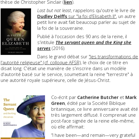
thèse de Christopher Sinclair (
lien
).
Last but not least
, rappelons qu'outre le livre de
Dudley Delffs
sur "la foi d'Elisabeth II"
, un autre
petit livre avait fait beaucoup parler au sujet de
la foi de la souveraine.
Publié à l'occasion des 90 ans de la reine, il
s'intitule
The servant queen and the King she
serves
(2016).
Dans le grand débat sur
"les transformations de
l'autorité religieuse" (cf. colloque AFSR)
, le choix de ce titre en
disait long. C'était une manière de s'inscrire dans un modèle
d'autorité basé sur le service, soumettant la reine "terrestre" à
une autorité royale supérieure, celle de Jésus-Christ.
Co-écrit par
Catherine Butcher
et
Mark
Green
, édité par la Société Biblique
britannique, ce livre anniversaire avait été
très largement diffusé. Il comprenait une
post-face signée de la reine elle-même,
où elle affirmait:
“I have been—and remain—very grateful