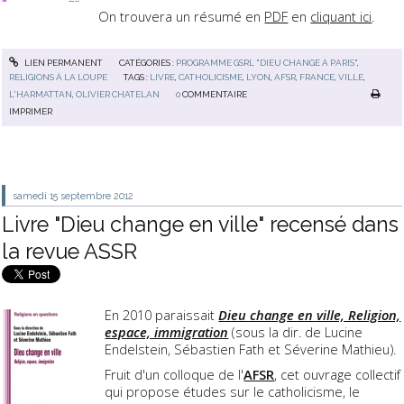
On trouvera un résumé en
PDF
en
cliquant ici
.
LIEN PERMANENT
CATÉGORIES :
PROGRAMME GSRL "DIEU CHANGE À PARIS"
,
RELIGIONS À LA LOUPE
TAGS :
LIVRE
,
CATHOLICISME
,
LYON
,
AFSR
,
FRANCE
,
VILLE
,
L'HARMATTAN
,
OLIVIER CHATELAN
0
COMMENTAIRE
IMPRIMER
samedi 15
septembre 2012
Livre "Dieu change en ville" recensé dans
la revue ASSR
En 2010 paraissait
Dieu change en ville, Religion,
espace, immigration
(sous la dir. de Lucine
Endelstein, Sébastien Fath et Séverine Mathieu).
Fruit d'un colloque de l'
AFSR
, cet ouvrage collectif
qui propose études sur le catholicisme, le