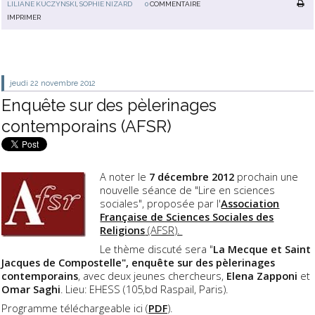
LILIANE KUCZYNSKI
,
SOPHIE NIZARD
0
COMMENTAIRE
IMPRIMER
jeudi 22
novembre 2012
Enquête sur des pèlerinages
contemporains (AFSR)
A noter le
7 décembre 2012
prochain une
nouvelle séance de "Lire en sciences
sociales", proposée par l'
Association
Française de Sciences Sociales des
Religions
(AFSR).
Le thème discuté sera "
La Mecque et Saint
Jacques de Compostelle", enquête sur des pèlerinages
contemporains
, avec deux jeunes chercheurs,
Elena Zapponi
et
Omar Saghi
. Lieu: EHESS (105,bd Raspail, Paris).
Programme téléchargeable ici (
PDF
).