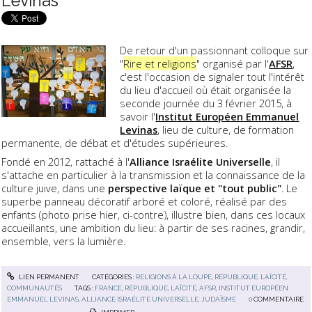
Levinas
De retour d'un passionnant colloque sur
"
Rire et religions
" organisé par l'
AFSR
,
c'est l'occasion de signaler tout l'intérêt
du lieu d'accueil où était organisée la
seconde journée du 3 février 2015, à
savoir l'
Institut Européen Emmanuel
Levinas
, lieu de culture, de formation
permanente, de débat et d'études supérieures.
Fondé en 2012, rattaché à l'
Alliance Israélite Universelle
, il
s'attache en particulier à la transmission et la connaissance de la
culture juive, dans une
perspective laïque et "tout public"
. Le
superbe panneau décoratif arboré et coloré, réalisé par des
enfants (photo prise hier, ci-contre), illustre bien, dans ces locaux
accueillants, une ambition du lieu: à partir de ses racines, grandir,
ensemble, vers la lumière.
LIEN PERMANENT
CATÉGORIES :
RELIGIONS À LA LOUPE
,
RÉPUBLIQUE, LAÏCITÉ,
COMMUNAUTÉS
TAGS :
FRANCE
,
RÉPUBLIQUE
,
LAÏCITÉ
,
AFSR
,
INSTITUT EUROPÉEN
EMMANUEL LEVINAS
,
ALLIANCE ISRAÉLITE UNIVERSELLE
,
JUDAÏSME
0
COMMENTAIRE