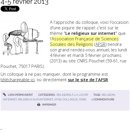
4-5 février 2013
A l'approche du colloque, voici l'occasion
d'une piqure de rappel: c'est sur le
thème "
Le religieux sur internet
" que
l'
Association Française de Sciences
Sociales des Religions
(
AFSR
) tiendra
son grand rendez-vous annuel, les lundi
4 février et mardi 5 février prochains
(2013) au site CNRS Pouchet (59-61, rue
Pouchet, 75017 PARIS).
Un colloque à ne pas manquer, dont le programme est
téléchargeable ici
, ou directement
sur le site de l'AFSR
.
LIEN PERMANENT
CATÉGORIES :
RELIGIONS À LA LOUPE
TAGS :
RELIGION
,
INTERNET
,
RELIGIEUX SUR INTERNET
,
AFSR
,
COLLOQUE
,
CNRS
0
COMMENTAIRE
IMPRIMER