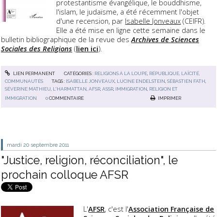
protestantisme évangélique, le bouddhisme,
l'islam, le judaïsme, a été récemment l'objet
d'une recension, par
Isabelle
Jonveaux
(CEIFR).
Elle
a été mise en ligne cette semaine dans le
bulletin bibliographique de la revue des
Archives de Sciences
Sociales des Religions
(
lien ici
).
LIEN PERMANENT
CATÉGORIES :
RELIGIONS À LA LOUPE
,
RÉPUBLIQUE, LAÏCITÉ,
COMMUNAUTÉS
TAGS :
ISABELLE JONVEAUX
,
LUCINE ENDELSTEIN
,
SÉBASTIEN FATH
,
SÉVERINE MATHIEU
,
L'HARMATTAN
,
AFSR
,
ASSR
,
IMMIGRATION
,
RELIGION ET
IMMIGRATION
0
COMMENTAIRE
IMPRIMER
mardi 20
septembre 2011
"Justice, religion, réconciliation", le
prochain colloque AFSR
L'
AFSR
, c'est l'
Association Française de