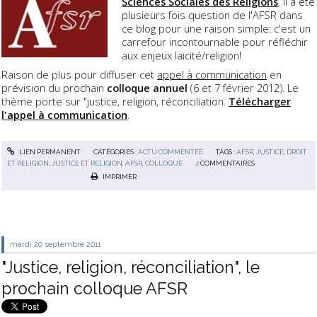
Sciences Sociales des Religions
. Il a été
plusieurs fois question de l'AFSR dans
ce blog pour une raison simple: c'est un
carrefour incontournable pour réfléchir
aux enjeux laïcité/religion!
Raison de plus pour diffuser cet
appel à communication
en
prévision du prochain
colloque annuel
(6 et 7 février 2012). Le
thème porte sur "justice, religion, réconciliation.
Télécharger
l'appel à communication
.
LIEN PERMANENT
CATÉGORIES :
ACTU COMMENTÉE
TAGS :
AFSR
,
JUSTICE
,
DROIT
ET RELIGION
,
JUSTICE ET RELIGION
,
AFSR
,
COLLOQUE
2
COMMENTAIRES
IMPRIMER
mardi 20
septembre 2011
"Justice, religion, réconciliation", le
prochain colloque AFSR