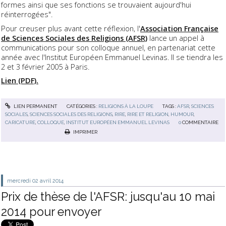
formes ainsi que ses fonctions se trouvaient aujourd'hui
réinterrogées".
Pour creuser plus avant cette réflexion, l'
Association Française
de Sciences Sociales des Religions (AFSR)
lance un appel à
communications pour son colloque annuel, en partenariat cette
année avec l'Institut Européen Emmanuel Levinas. Il se tiendra les
2 et 3 février 2005 à Paris.
Lien (PDF).
LIEN PERMANENT
CATÉGORIES :
RELIGIONS À LA LOUPE
TAGS :
AFSR
,
SCIENCES
SOCIALES
,
SCIENCES SOCIALES DES RELIGIONS
,
RIRE
,
RIRE ET RELIGION
,
HUMOUR
,
CARICATURE
,
COLLOQUE
,
INSTITUT EUROPÉEN EMMANUEL LEVINAS
0
COMMENTAIRE
IMPRIMER
mercredi 02
avril 2014
Prix de thèse de l'AFSR: jusqu'au 10 mai
2014 pour envoyer