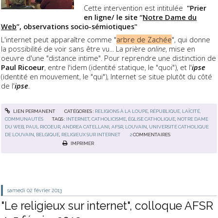
Cette intervention est intitulée
"Prier
en ligne/ le site “
Notre Dame du
Web
”, observations socio-sémiotiques"
L'internet peut apparaître comme "
arbre de Zachée
", qui donne
la possibilité de voir sans être vu... La prière
online
, mise en
oeuvre d'une "distance intime". Pour reprendre une distinction de
Paul Ricoeur
, entre l'idem (identité statique, le "quoi"), et l'
ipse
(identité en mouvement, le "qui"), Internet se situe plutôt du côté
de l'
ipse
.
LIEN PERMANENT
CATÉGORIES :
RELIGIONS À LA LOUPE
,
RÉPUBLIQUE, LAÏCITÉ,
COMMUNAUTÉS
TAGS :
INTERNET
,
CATHOLICISME
,
ÉGLISE CATHOLIQUE
,
NOTRE DAME
DU WEB
,
PAUL RICOEUR
,
ANDREA CATELLANI
,
AFSR
,
LOUVAIN
,
UNIVERSITÉ CATHOLIQUE
DE LOUVAIN
,
BELGIQUE
,
RELIGIEUX SUR INTERNET
2
COMMENTAIRES
IMPRIMER
samedi 02
février 2013
"Le religieux sur internet", colloque AFSR