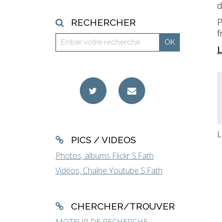
d
P
RECHERCHER
f
L
L
PICS / VIDEOS
Photos, albums Flickr S.Fath
Vidéos, Chaîne Youtube S.Fath
CHERCHER/TROUVER