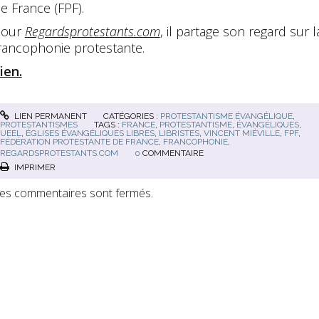
e France (FPF).
our
Regardsprotestants.com
, il partage son regard sur l
rancophonie protestante.
ien.
LIEN PERMANENT
CATÉGORIES :
PROTESTANTISME ÉVANGÉLIQUE
,
PROTESTANTISMES
TAGS :
FRANCE
,
PROTESTANTISME
,
ÉVANGÉLIQUES
,
UEEL
,
ÉGLISES ÉVANGÉLIQUES LIBRES
,
LIBRISTES
,
VINCENT MIÉVILLE
,
FPF
,
FÉDÉRATION PROTESTANTE DE FRANCE
,
FRANCOPHONIE
,
REGARDSPROTESTANTS.COM
0
COMMENTAIRE
IMPRIMER
es commentaires sont fermés.