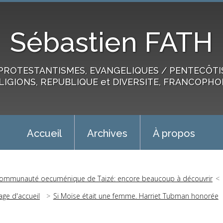
Sébastien FATH
PROTESTANTISMES, EVANGELIQUES / PENTECÔTIST
LIGIONS, REPUBLIQUE et DIVERSITE, FRANCOPHO
Accueil
Archives
À propos
ommunauté oecuménique de Taizé: encore beaucoup à découvrir
age d'accueil
Si Moïse était une femme. Harriet Tubman honorée