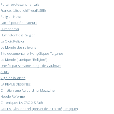
Portail protestant français
France, faits et chiffres (INSEE)
Religion News
Laïcité pour éducateurs
Europanova
HuffingtonPost Religion
La Croix Religion
Le Monde des religions
Site documentaire Evangéliques Tziganes
Le Monde (rubrique "Religion")
Une foi par semaine (blog I. de Gaulmyn)
AFRIK
Vigie de la laïcité
LA REVUE DESSINEE
Christianisme Aujourd'hui Magazine
Hebdo Réforme
Chroniques LA CROIX S.Fath
ORELA (Obs. des religions et de la Laïcité, Belgique)