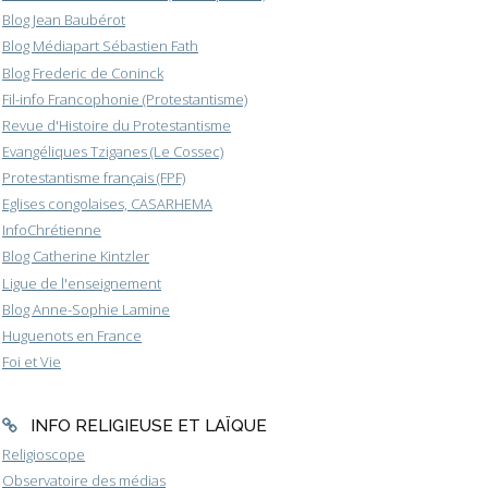
Blog Jean Baubérot
Blog Médiapart Sébastien Fath
Blog Frederic de Coninck
Fil-info Francophonie (Protestantisme)
Revue d'Histoire du Protestantisme
Evangéliques Tziganes (Le Cossec)
Protestantisme français (FPF)
Eglises congolaises, CASARHEMA
InfoChrétienne
Blog Catherine Kintzler
Ligue de l'enseignement
Blog Anne-Sophie Lamine
Huguenots en France
Foi et Vie
INFO RELIGIEUSE ET LAÏQUE
Religioscope
Observatoire des médias