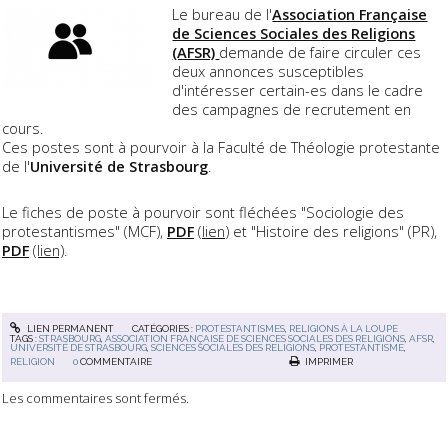
Le bureau de l'
Association Française
de Sciences Sociales des Religions
(AFSR)
demande de faire circuler ces
deux annonces susceptibles
d'intéresser certain-es dans le cadre
des campagnes de recrutement en
cours.
Ces postes sont à pourvoir à la Faculté de Théologie protestante
de l'
Université de Strasbourg
.
Le fiches de poste à pourvoir sont fléchées "Sociologie des
protestantismes" (MCF),
PDF
(
lien
) et "Histoire des religions" (PR),
PDF
(lien)
.
LIEN PERMANENT
CATÉGORIES :
PROTESTANTISMES
,
RELIGIONS À LA LOUPE
TAGS :
STRASBOURG
,
ASSOCIATION FRANÇAISE DE SCIENCES SOCIALES DES RELIGIONS
,
AFSR
,
UNIVERSITÉ DE STRASBOURG
,
SCIENCES SOCIALES DES RELIGIONS
,
PROTESTANTISME
,
RELIGION
0
COMMENTAIRE
IMPRIMER
Les commentaires sont fermés.