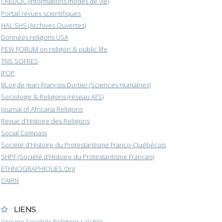
CREDOC (Informations modes de vie)
Portail revues scientifiques
HAL SHS (Archives Ouvertes)
Données religions USA
PEW FORUM on religion & public life
TNS SOFRES
IFOP
BLog de Jean-François Dortier (Sciences Humaines)
Sociologie & Religions (réseau AFS)
Journal of Africana Religions
Revue d'Histoire des Religions
Social Compass
Société d'Histoire du Protestantisme Franco-Québécois
SHPF (Société d'Histoire du Protestantisme Français)
ETHNOGRAPHIQUES.Org
CAIRN
LIENS
Groupe Sociétés Religions Laïcités