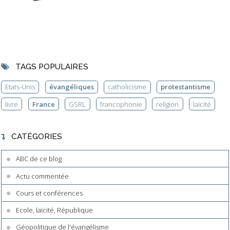
TAGS POPULAIRES
Etats-Unis
évangéliques
catholicisme
protestantisme
livre
France
GSRL
francophonie
religion
laïcité
CATÉGORIES
ABC de ce blog
Actu commentée
Cours et conférences
Ecole, laïcité, République
Géopolitique de l'évangélisme