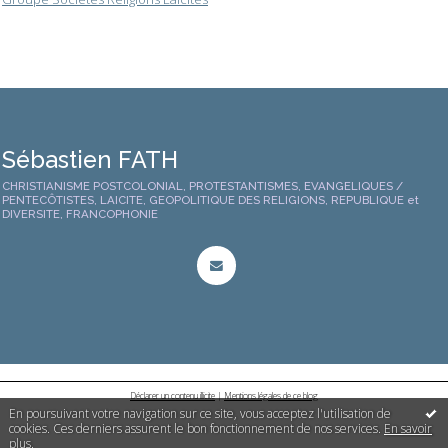
Sébastien FATH
CHRISTIANISME POSTCOLONIAL, PROTESTANTISMES, EVANGELIQUES /
PENTECÔTISTES, LAICITE, GEOPOLITIQUE DES RELIGIONS, REPUBLIQUE et
DIVERSITE, FRANCOPHONIE
Déclarer un contenu illicite
|
Mentions légales de ce blog
En poursuivant votre navigation sur ce site, vous acceptez l'utilisation de
cookies. Ces derniers assurent le bon fonctionnement de nos services.
En savoir
plus
.