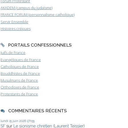
Forum Protestant
AKADEM (campus du judaïsme)
FRANCE FORUM (personnalisme catholique)
Servir Ensemble
Histoires crépues
PORTAILS CONFESSIONNELS
Juifs de France
Evangéliques de France
Catholiques de France
Bouddhistes de France
Musulmans de France
Orthodoxes de France
Protestants de France
COMMENTAIRES RÉCENTS
lundi 15
juin 2026
17h55
SF
sur
Le sionisme chrétien (Laurent Teissier)