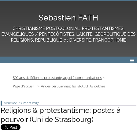
Sébastien FATH
CHRISTIANISME POSTCOLONIAL, PROTESTANTISMES,
EVANGELIQUES / PENTECÔTISTES, LAICITE, GEOPOLITIQUE DES
RELIGIONS, REPUBLIQUE et DIVERSITE, FRANCOPHONIE
500 ans de Réforme protestante, appel à communications
Page d'accueil
Andes péruviennes: les ISRAELITAS oubliés
vendredi 17
mars 2017
Religions & protestantisme: postes à
pourvoir (Uni de Strasbourg)