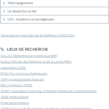
Téléchargements
Un dimanche en BD
USA : mutations socioreligieuses
Observatoire International du Religieux (CERI/GSRL)
LIEUX DE RECHERCHE
GALLICA (Bibliothèque numérique BNF)
Institut d'Etude des Religions et de la Laïcité (IREL)
Laboratoire GSRL
EPHE-PSL (Sciences Religieuses)
SHPF (protestantisme français)
DIEU CHANGE A PARIS
AFHRC (Association Française d'Histoire Religieuse Contemporaine)
SEMF (méthodisme)
Protestants bretons
GRHP (Groupe de Recherche en Histoire des Protestantismes)