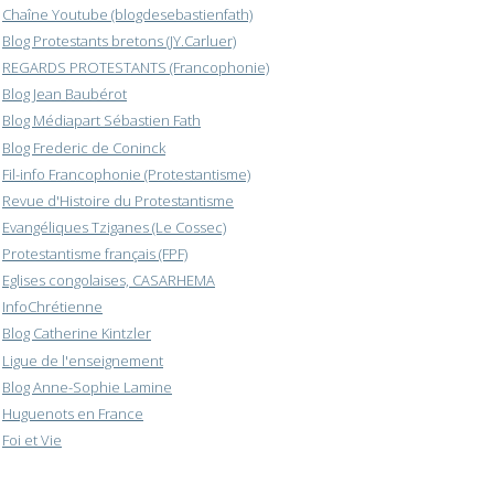
Chaîne Youtube (blogdesebastienfath)
Blog Protestants bretons (JY.Carluer)
REGARDS PROTESTANTS (Francophonie)
Blog Jean Baubérot
Blog Médiapart Sébastien Fath
Blog Frederic de Coninck
Fil-info Francophonie (Protestantisme)
Revue d'Histoire du Protestantisme
Evangéliques Tziganes (Le Cossec)
Protestantisme français (FPF)
Eglises congolaises, CASARHEMA
InfoChrétienne
Blog Catherine Kintzler
Ligue de l'enseignement
Blog Anne-Sophie Lamine
Huguenots en France
Foi et Vie