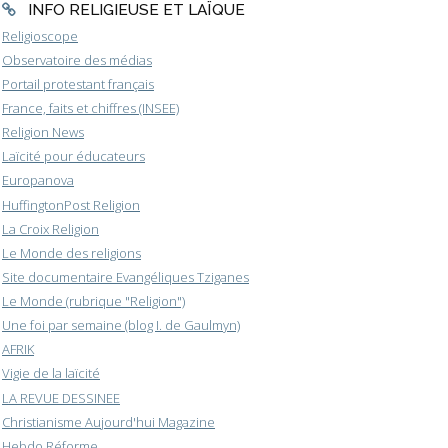
INFO RELIGIEUSE ET LAÏQUE
Religioscope
Observatoire des médias
Portail protestant français
France, faits et chiffres (INSEE)
Religion News
Laïcité pour éducateurs
Europanova
HuffingtonPost Religion
La Croix Religion
Le Monde des religions
Site documentaire Evangéliques Tziganes
Le Monde (rubrique "Religion")
Une foi par semaine (blog I. de Gaulmyn)
AFRIK
Vigie de la laïcité
LA REVUE DESSINEE
Christianisme Aujourd'hui Magazine
Hebdo Réforme