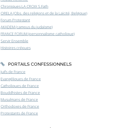
Chroniques LA CROIX S.Fath
ORELA (Obs. des religions et de la Laïcité, Belgique)
Forum Protestant
AKADEM (campus du judaïsme)
FRANCE FORUM (personnalisme catholique)
Servir Ensemble
Histoires crépues
PORTAILS CONFESSIONNELS
Juifs de France
Evangéliques de France
Catholiques de France
Bouddhistes de France
Musulmans de France
Orthodoxes de France
Protestants de France