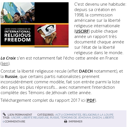
C'est devenu une habitude:
depuis sa création en
1998, la commission
américaine sur la liberté
religieuse internationale
(
USCIRF
) publie chaque
année un rapport très
documenté chaque année
sur l'état de la liberté
religieuse dans le monde.
La Croix
s'en est notamment fait l'écho cette année en France
(
lien
).
Constat: la liberté religieuse recule (effet
DAECH
notamment), et
la
Russie
, que certains partis nationalistes prennent
inconsidérément comme modèle, fait son entrée parmi la liste
des pays les plus répressifs... avec notamment l'interdiction
complète des Témoins de Jéhovah cette année.
Téléchargement complet du rapport 2017 ici (
PDF
).
LIEN PERMANENT
CATÉGORIES :
ACTU COMMENTÉE
,
RELIGIONS À LA LOUPE
TAGS :
USCIRF
,
LIBERTÉ RELIGIEUSE
,
RUSSIE
,
TÉMOINS DE JÉHOVAH
,
DAECH
,
LIBERTÉ
0
COMMENTAIRE
IMPRIMER