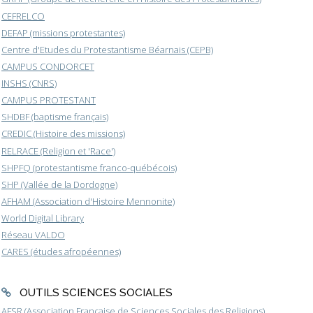
CEFRELCO
DEFAP (missions protestantes)
Centre d'Etudes du Protestantisme Béarnais (CEPB)
CAMPUS CONDORCET
INSHS (CNRS)
CAMPUS PROTESTANT
SHDBF (baptisme français)
CREDIC (Histoire des missions)
RELRACE (Religion et 'Race')
SHPFQ (protestantisme franco-québécois)
SHP (Vallée de la Dordogne)
AFHAM (Association d'Histoire Mennonite)
World Digital Library
Réseau VALDO
CARES (études afropéennes)
OUTILS SCIENCES SOCIALES
AFSR (Association Française de Sciences Sociales des Religions)