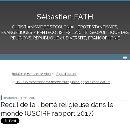
Sébastien FATH
CHRISTIANISME POSTCOLONIAL, PROTESTANTISMES,
EVANGELIQUES / PENTECÔTISTES, LAICITE, GEOPOLITIQUE DES
RELIGIONS, REPUBLIQUE et DIVERSITE, FRANCOPHONIE
Judaïsme, genre et religion
Page d'accueil
PHAROS recherche des Observateurs Junior (appel à candidature)
mercredi 03
mai 2017
Recul de la liberté religieuse dans le
monde (USCIRF rapport 2017)