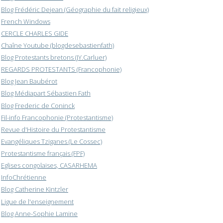
Blog Frédéric Dejean (Géographie du fait religieux)
French Windows
CERCLE CHARLES GIDE
Chaîne Youtube (blogdesebastienfath)
Blog Protestants bretons (JY.Carluer)
REGARDS PROTESTANTS (Francophonie)
Blog Jean Baubérot
Blog Médiapart Sébastien Fath
Blog Frederic de Coninck
Fil-info Francophonie (Protestantisme)
Revue d'Histoire du Protestantisme
Evangéliques Tziganes (Le Cossec)
Protestantisme français (FPF)
Eglises congolaises, CASARHEMA
InfoChrétienne
Blog Catherine Kintzler
Ligue de l'enseignement
Blog Anne-Sophie Lamine