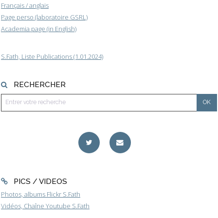
Français / anglais
Page perso (laboratoire GSRL)
Academia page (in English)
S.Fath, Liste Publications (1.01.2024)
RECHERCHER
PICS / VIDEOS
Photos, albums Flickr S.Fath
Vidéos, Chaîne Youtube S.Fath