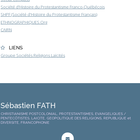
Société d'Histoire du Protestantisme Franco-Québécois
SHPF (Société d'Histoire du Protestantisme Français)
ETHNOGRAPHIQUES.Org
CAIRN
LIENS
Groupe Sociétés Religions Laïcités
Sébastien FATH
CHRISTIANISME POSTCOLONIAL, PROTESTANTISMES, EVANGELIQUES /
PENTECÔTISTES, LAICITE, GEOPOLITIQUE DES RELIGIONS, REPUBLIQUE et
DIVERSITE, FRANCOPHONIE