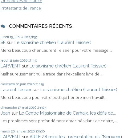
Orthodoxes de France
Protestants de France
COMMENTAIRES RÉCENTS
lundi 15
juin 2026
17h55
SF
sur
Le sionisme chrétien (Laurent Teissier)
Merci beaucoup cher Laurent Teissier pour votre message....
jeudi 11
juin 2026
17h30
LARVENT
sur
Le sionisme chrétien (Laurent Teissier)
Malheureusement nulle trace dans l'excellent livre de...
mercredi 10
juin 2026
21h35
Laurent Tessier
sur
Le sionisme chrétien (Laurent Teissier)
Merci beaucoup pour votre post qui honore mon travail!...
dimanche 17
mai 2026
23h25
Jean
sur
Le Centre Missionnaire de Carhaix, les défis de...
Les problèmes sont profondément enracinés dans ce centre,...
mardi 20
janvier 2026
10h00
LARVENT
sur
ARTE 28 minutes : présentation du "Nouveau...