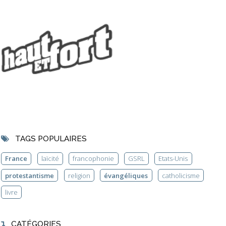
TAGS POPULAIRES
France
laïcité
francophonie
GSRL
Etats-Unis
protestantisme
religion
évangéliques
catholicisme
livre
CATÉGORIES