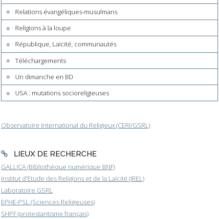
Relations évangéliques-musulmans
Religions à la loupe
République, Laïcité, communautés
Téléchargements
Un dimanche en BD
USA : mutations socioreligieuses
Observatoire International du Religieux (CERI/GSRL)
LIEUX DE RECHERCHE
GALLICA (Bibliothèque numérique BNF)
Institut d'Etude des Religions et de la Laïcité (IREL)
Laboratoire GSRL
EPHE-PSL (Sciences Religieuses)
SHPF (protestantisme français)