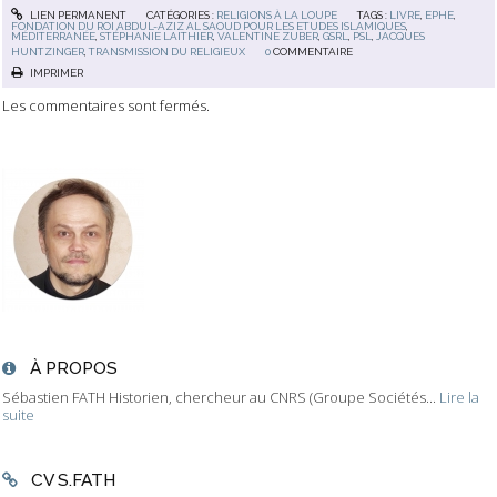
LIEN PERMANENT
CATÉGORIES :
RELIGIONS À LA LOUPE
TAGS :
LIVRE
,
EPHE
,
FONDATION DU ROI ABDUL-AZIZ AL SAOUD POUR LES ETUDES ISLAMIQUES
,
MÉDITERRANÉE
,
STÉPHANIE LAITHIER
,
VALENTINE ZUBER
,
GSRL
,
PSL
,
JACQUES
HUNTZINGER
,
TRANSMISSION DU RELIGIEUX
0
COMMENTAIRE
IMPRIMER
Les commentaires sont fermés.
À PROPOS
Sébastien FATH Historien, chercheur au CNRS (Groupe Sociétés...
Lire la
suite
CV S.FATH