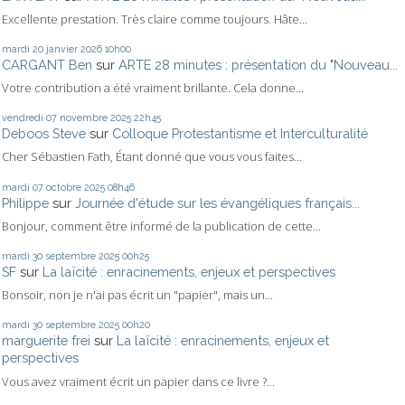
Excellente prestation. Très claire comme toujours. Hâte...
mardi 20
janvier 2026
10h00
CARGANT Ben
sur
ARTE 28 minutes : présentation du "Nouveau...
Votre contribution a été vraiment brillante. Cela donne...
vendredi 07
novembre 2025
22h45
Deboos Steve
sur
Colloque Protestantisme et Interculturalité
Cher Sébastien Fath, Étant donné que vous vous faites...
mardi 07
octobre 2025
08h46
Philippe
sur
Journée d'étude sur les évangéliques français...
Bonjour, comment être informé de la publication de cette...
mardi 30
septembre 2025
00h25
SF
sur
La laïcité : enracinements, enjeux et perspectives
Bonsoir, non je n'ai pas écrit un "papier", mais un...
mardi 30
septembre 2025
00h20
marguerite frei
sur
La laïcité : enracinements, enjeux et
perspectives
Vous avez vraiment écrit un papier dans ce livre ?...