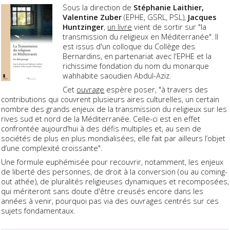
Sous la direction de
Stéphanie Laithier,
Valentine Zuber
(EPHE, GSRL, PSL),
Jacques
Huntzinger
,
un livre
vient de sortir sur "la
transmission du religieux en Méditerranée". Il
est issus d'un colloque du Collège des
Bernardins, en partenariat avec l'EPHE et la
richissime fondation du nom du monarque
wahhabite saoudien Abdul-Aziz.
Cet
ouvrage
espère poser, "à travers des
contributions qui couvrent plusieurs aires culturelles, un certain
nombre des grands enjeux de la transmission du religieux sur les
rives sud et nord de la Méditerranée. Celle-ci est en effet
confrontée aujourd’hui à des défis multiples et, au sein de
sociétés de plus en plus mondialisées, elle fait par ailleurs l’objet
d’une complexité croissante".
Une formule euphémisée pour recouvrir, notamment, les enjeux
de liberté des personnes, de droit à la conversion (ou au coming-
out athée), de pluralités religieuses dynamiques et recomposées,
qui mériteront sans doute d'être creusés encore dans les
années à venir, pourquoi pas via des ouvrages centrés sur ces
sujets fondamentaux.