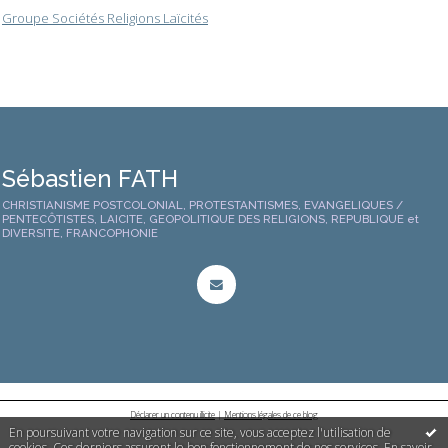
Groupe Sociétés Religions Laïcités
Sébastien FATH
CHRISTIANISME POSTCOLONIAL, PROTESTANTISMES, EVANGELIQUES /
PENTECÔTISTES, LAICITE, GEOPOLITIQUE DES RELIGIONS, REPUBLIQUE et
DIVERSITE, FRANCOPHONIE
Déclarer un contenu illicite
|
Mentions légales de ce blog
En poursuivant votre navigation sur ce site, vous acceptez l'utilisation de
cookies. Ces derniers assurent le bon fonctionnement de nos services.
En savoir