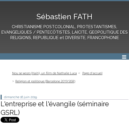
Sébastien FATH
CHRISTIANISME POSTCOLONIAL, PROTESTANTISMES,
EVANGELIQUES / PENTECÔTISTES, LAICITE, GEOPOLITIQUE DES
RELIGIONS, REPUBLIQUE et DIVERSITE, FRANCOPHONIE
Nou se wozo (Haiti), un film de Nathalie Luca
Page d'accueil
Religion et politique (Barcelone 2019 SISR)
dimanche 16
juin 2019
L'entreprise et l'évangile (séminaire
GSRL)