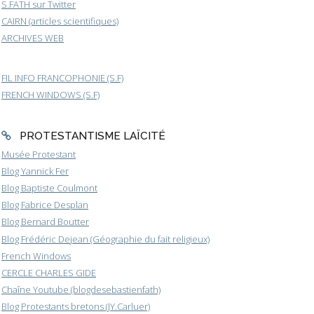
S.FATH sur Twitter
CAIRN (articles scientifiques)
ARCHIVES WEB
FIL INFO FRANCOPHONIE (S.F)
FRENCH WINDOWS (S.F)
PROTESTANTISME LAÏCITÉ
Musée Protestant
Blog Yannick Fer
Blog Baptiste Coulmont
Blog Fabrice Desplan
Blog Bernard Boutter
Blog Frédéric Dejean (Géographie du fait religieux)
French Windows
CERCLE CHARLES GIDE
Chaîne Youtube (blogdesebastienfath)
Blog Protestants bretons (JY.Carluer)