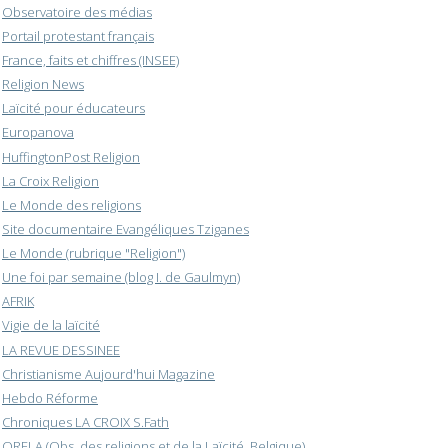
Observatoire des médias
Portail protestant français
France, faits et chiffres (INSEE)
Religion News
Laïcité pour éducateurs
Europanova
HuffingtonPost Religion
La Croix Religion
Le Monde des religions
Site documentaire Evangéliques Tziganes
Le Monde (rubrique "Religion")
Une foi par semaine (blog I. de Gaulmyn)
AFRIK
Vigie de la laïcité
LA REVUE DESSINEE
Christianisme Aujourd'hui Magazine
Hebdo Réforme
Chroniques LA CROIX S.Fath
ORELA (Obs. des religions et de la Laïcité, Belgique)