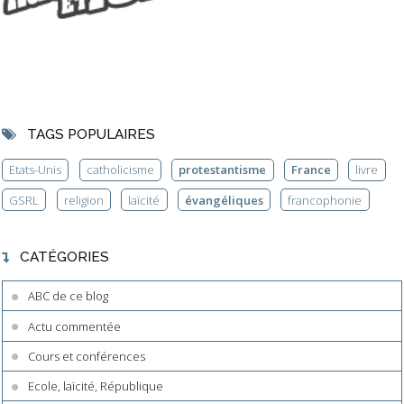
TAGS POPULAIRES
Etats-Unis
catholicisme
protestantisme
France
livre
GSRL
religion
laïcité
évangéliques
francophonie
CATÉGORIES
ABC de ce blog
Actu commentée
Cours et conférences
Ecole, laïcité, République