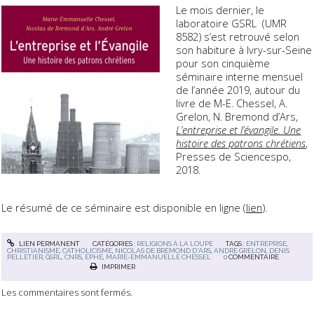
Le mois dernier, le
laboratoire GSRL (UMR
8582) s’est retrouvé selon
son habiture à Ivry-sur-Seine
pour son cinquième
séminaire interne mensuel
de l’année 2019, autour du
livre de M-E. Chessel, A.
Grelon, N. Bremond d’Ars,
L’entreprise et l’évangile. Une
histoire des patrons chrétiens
,
Presses de Sciencespo,
2018.
Le résumé de ce séminaire est disponible en ligne (
lien
).
LIEN PERMANENT
CATÉGORIES :
RELIGIONS À LA LOUPE
TAGS :
ENTREPRISE
,
CHRISTIANISME
,
CATHOLICISME
,
NICOLAS DE BRÉMOND D'ARS
,
ANDRÉ GRELON
,
DENIS
PELLETIER
,
GSRL
,
CNRS
,
EPHE
,
MARIE-EMMANUELLE CHESSEL
0
COMMENTAIRE
IMPRIMER
Les commentaires sont fermés.