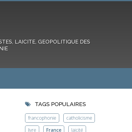
ES, LAICITE, GEOPOLITIQUE DES
NIE
TAGS POPULAIRES
francophonie
catholicisme
livre
France
laïcité