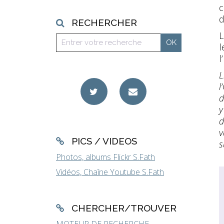
c
d
RECHERCHER
L
l
l’
L
l
d
y
d
v
PICS / VIDEOS
s
Photos, albums Flickr S.Fath
Vidéos, Chaîne Youtube S.Fath
CHERCHER/TROUVER