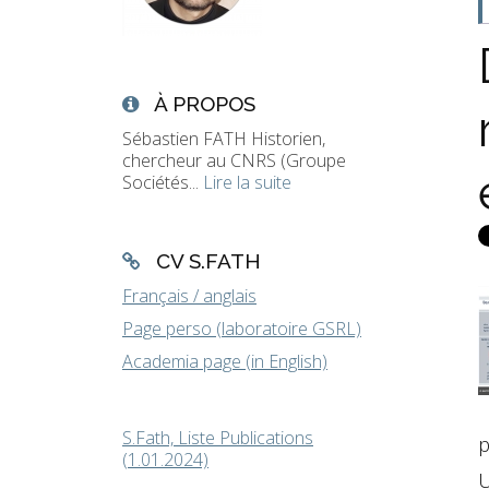
À PROPOS
Sébastien FATH Historien,
chercheur au CNRS (Groupe
Sociétés...
Lire la suite
CV S.FATH
Français / anglais
Page perso (laboratoire GSRL)
Academia page (in English)
S.Fath, Liste Publications
p
(1.01.2024)
U