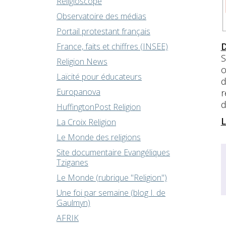
Religioscope
Observatoire des médias
Portail protestant français
D
France, faits et chiffres (INSEE)
S
Religion News
o
Laïcité pour éducateurs
d
Europanova
r
d
HuffingtonPost Religion
L
La Croix Religion
Le Monde des religions
Site documentaire Evangéliques
Tziganes
Le Monde (rubrique "Religion")
Une foi par semaine (blog I. de
Gaulmyn)
AFRIK