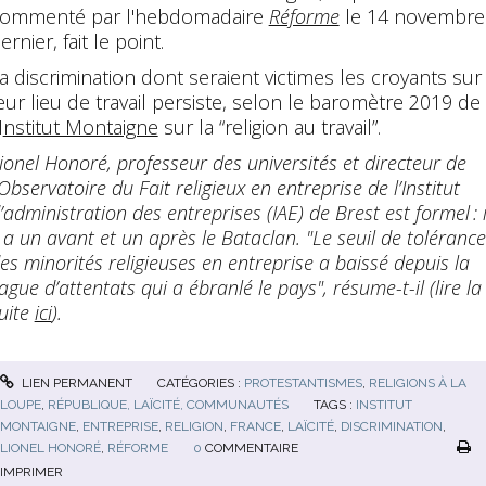
ommenté par l'hebdomadaire
Réforme
le 14 novembre
ernier, fait le point.
a discrimination dont seraient victimes les croyants sur
eur lieu de travail persiste, selon le baromètre 2019 de
I
nstitut Montaigne
sur la “religion au travail”.
ionel Honoré, professeur des universités et directeur de
’Observatoire du Fait religieux en entreprise de l’Institut
’administration des entreprises (IAE) de Brest est formel : i
 a un avant et un après le Bataclan. "Le seuil de tolérance
es minorités religieuses en entreprise a baissé depuis la
ague d’attentats qui a ébranlé le pays", résume-t-il (lire la
uite
ici
).
LIEN PERMANENT
CATÉGORIES :
PROTESTANTISMES
,
RELIGIONS À LA
LOUPE
,
RÉPUBLIQUE, LAÏCITÉ, COMMUNAUTÉS
TAGS :
INSTITUT
MONTAIGNE
,
ENTREPRISE
,
RELIGION
,
FRANCE
,
LAÏCITÉ
,
DISCRIMINATION
,
LIONEL HONORÉ
,
RÉFORME
0
COMMENTAIRE
IMPRIMER