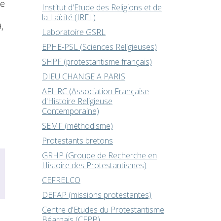
me
Institut d'Etude des Religions et de
la Laïcité (IREL)
,
Laboratoire GSRL
EPHE-PSL (Sciences Religieuses)
SHPF (protestantisme français)
DIEU CHANGE A PARIS
AFHRC (Association Française
d'Histoire Religieuse
Contemporaine)
SEMF (méthodisme)
Protestants bretons
GRHP (Groupe de Recherche en
Histoire des Protestantismes)
CEFRELCO
DEFAP (missions protestantes)
Centre d'Etudes du Protestantisme
Béarnais (CEPB)