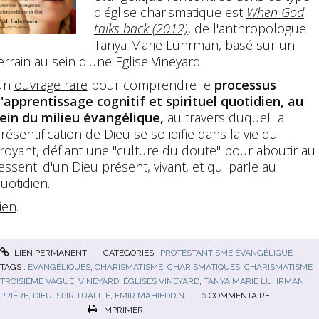
d'église charismatique est
When God
talks back (2012)
, de l'anthropologue
Tanya Marie Luhrman
, basé sur un
errain au sein d'une Eglise Vineyard.
Un
ouvrage rare
pour comprendre le
processus
'apprentissage cognitif et spirituel quotidien, au
ein du milieu évangélique,
au travers duquel la
résentification de Dieu se solidifie dans la vie du
royant, défiant une "culture du doute" pour aboutir au
essenti d'un Dieu présent, vivant, et qui parle au
uotidien.
ien
.
LIEN PERMANENT
CATÉGORIES :
PROTESTANTISME ÉVANGÉLIQUE
TAGS :
ÉVANGÉLIQUES
,
CHARISMATISME
,
CHARISMATIQUES
,
CHARISMATISME
TROISIÈME VAGUE
,
VINEYARD
,
ÉGLISES VINEYARD
,
TANYA MARIE LUHRMAN
,
PRIÈRE
,
DIEU
,
SPIRITUALITÉ
,
EMIR MAHIEDDIN
0
COMMENTAIRE
IMPRIMER