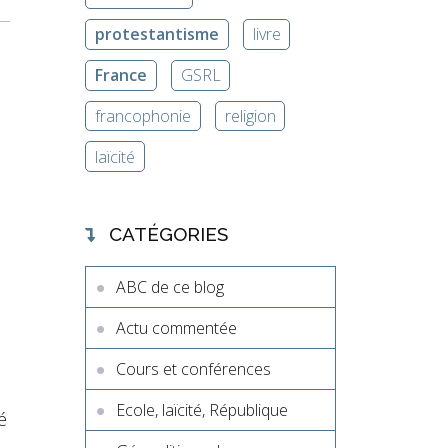
protestantisme
livre
France
GSRL
francophonie
religion
laïcité
CATÉGORIES
ABC de ce blog
Actu commentée
Cours et conférences
Ecole, laïcité, République
é