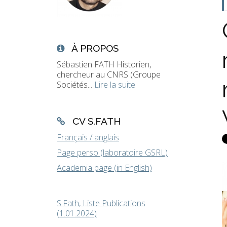
À PROPOS
Sébastien FATH Historien,
chercheur au CNRS (Groupe
Sociétés...
Lire la suite
CV S.FATH
Français / anglais
Page perso (laboratoire GSRL)
Academia page (in English)
S.Fath, Liste Publications
(1.01.2024)