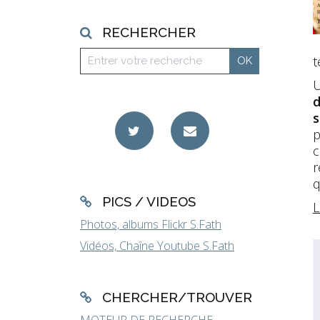
RECHERCHER
t
d
s
p
c
r
q
PICS / VIDEOS
L
Photos, albums Flickr S.Fath
Vidéos, Chaîne Youtube S.Fath
CHERCHER/TROUVER