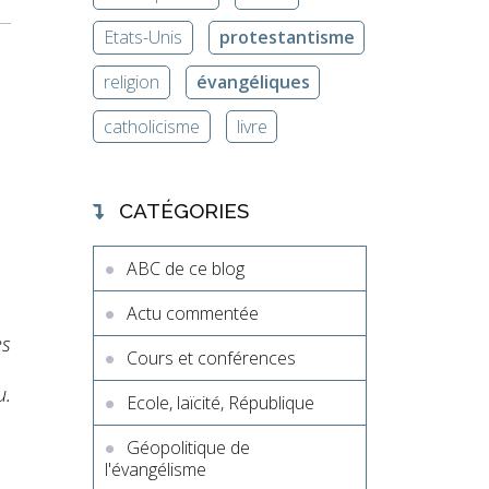
Etats-Unis
protestantisme
religion
évangéliques
catholicisme
livre
CATÉGORIES
ABC de ce blog
Actu commentée
es
Cours et conférences
u.
Ecole, laïcité, République
Géopolitique de
l'évangélisme