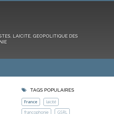
ES, LAICITE, GEOPOLITIQUE DES
NIE
TAGS POPULAIRES
France
laïcité
francophonie
GSRL