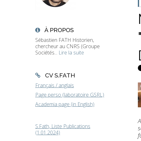
À PROPOS
Sébastien FATH Historien,
chercheur au CNRS (Groupe
Sociétés...
Lire la suite
CV S.FATH
Français / anglais
Page perso (laboratoire GSRL)
Academia page (in English)
A
S.Fath, Liste Publications
s
(1.01.2024)
f