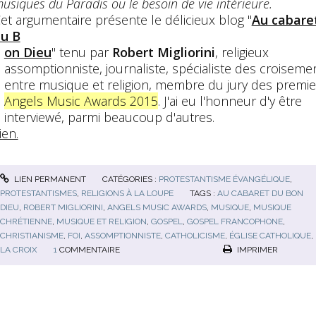
usiques du Paradis ou le besoin de vie intérieure.
et argumentaire présente le délicieux blog "
Au cabare
u B
on Dieu
" tenu par
Robert Migliorini
, religieux
assomptionniste, journaliste, spécialiste des croiseme
entre musique et religion, membre du jury des premie
Angels Music Awards 2015
. J'ai eu l'honneur d'y être
interviewé, parmi beaucoup d'autres.
ien.
LIEN PERMANENT
CATÉGORIES :
PROTESTANTISME ÉVANGÉLIQUE
,
PROTESTANTISMES
,
RELIGIONS À LA LOUPE
TAGS :
AU CABARET DU BON
DIEU
,
ROBERT MIGLIORINI
,
ANGELS MUSIC AWARDS
,
MUSIQUE
,
MUSIQUE
CHRÉTIENNE
,
MUSIQUE ET RELIGION
,
GOSPEL
,
GOSPEL FRANCOPHONE
,
CHRISTIANISME
,
FOI
,
ASSOMPTIONNISTE
,
CATHOLICISME
,
ÉGLISE CATHOLIQUE
,
LA CROIX
1
COMMENTAIRE
IMPRIMER