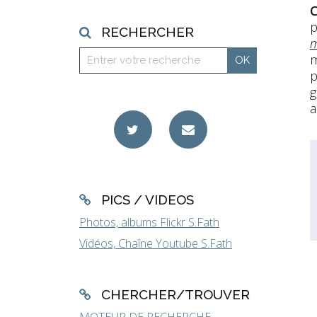
C
RECHERCHER
m
m
p
g
a
PICS / VIDEOS
Photos, albums Flickr S.Fath
Vidéos, Chaîne Youtube S.Fath
CHERCHER/TROUVER