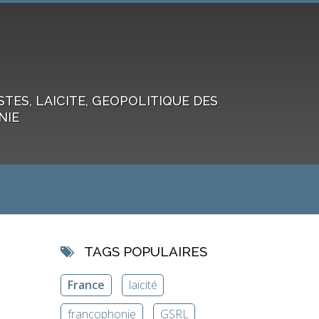
ES, LAICITE, GEOPOLITIQUE DES
NIE
TAGS POPULAIRES
France
laïcité
francophonie
GSRL