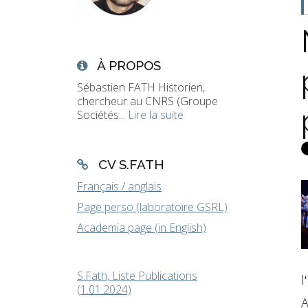
À PROPOS
Sébastien FATH Historien,
chercheur au CNRS (Groupe
Sociétés...
Lire la suite
CV S.FATH
Français / anglais
Page perso (laboratoire GSRL)
Academia page (in English)
S.Fath, Liste Publications
l
(1.01.2024)
A