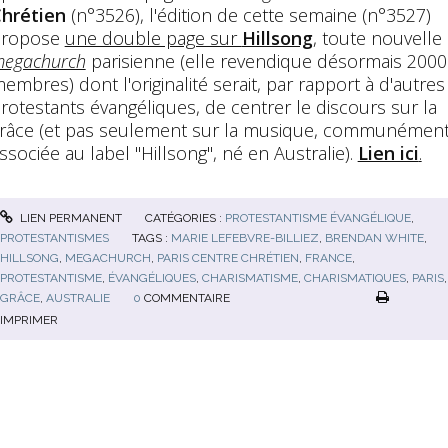
hrétien
(n°3526), l'édition de cette semaine (n°3527)
propose
une double page sur
Hillsong
, toute nouvelle
egachurch
parisienne (elle revendique désormais 2000
embres) dont l'originalité serait, par rapport à d'autres
rotestants évangéliques, de centrer le discours sur la
râce (et pas seulement sur la musique, communémen
ssociée au label "Hillsong", né en Australie).
Lien ici
.
LIEN PERMANENT
CATÉGORIES :
PROTESTANTISME ÉVANGÉLIQUE
,
PROTESTANTISMES
TAGS :
MARIE LEFEBVRE-BILLIEZ
,
BRENDAN WHITE
,
HILLSONG
,
MEGACHURCH
,
PARIS CENTRE CHRÉTIEN
,
FRANCE
,
PROTESTANTISME
,
ÉVANGÉLIQUES
,
CHARISMATISME
,
CHARISMATIQUES
,
PARIS
,
GRÂCE
,
AUSTRALIE
0
COMMENTAIRE
IMPRIMER