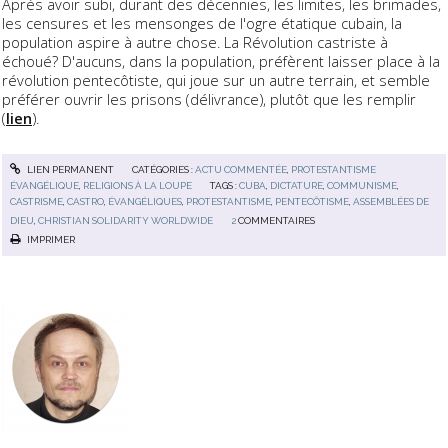
Après avoir subi, durant des décennies, les limites, les brimades,
les censures et les mensonges de l'ogre étatique cubain, la
population aspire à autre chose. La Révolution castriste à
échoué? D'aucuns, dans la population, préfèrent laisser place à la
révolution pentecôtiste, qui joue sur un autre terrain, et semble
préférer ouvrir les prisons (délivrance), plutôt que les remplir
(
lien
).
LIEN PERMANENT
CATÉGORIES :
ACTU COMMENTÉE
,
PROTESTANTISME
ÉVANGÉLIQUE
,
RELIGIONS À LA LOUPE
TAGS :
CUBA
,
DICTATURE
,
COMMUNISME
,
CASTRISME
,
CASTRO
,
ÉVANGÉLIQUES
,
PROTESTANTISME
,
PENTECÔTISME
,
ASSEMBLÉES DE
DIEU
,
CHRISTIAN SOLIDARITY WORLDWIDE
2
COMMENTAIRES
IMPRIMER