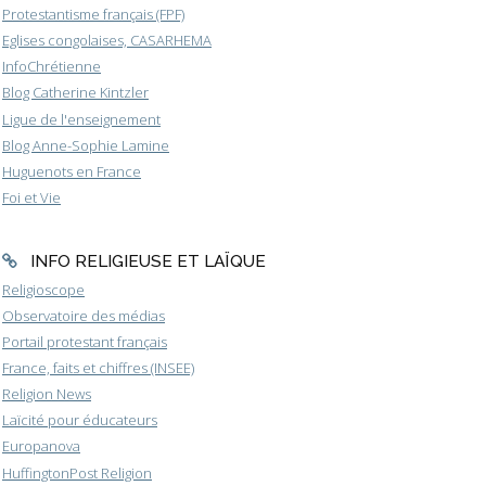
Protestantisme français (FPF)
Eglises congolaises, CASARHEMA
InfoChrétienne
Blog Catherine Kintzler
Ligue de l'enseignement
Blog Anne-Sophie Lamine
Huguenots en France
Foi et Vie
INFO RELIGIEUSE ET LAÏQUE
Religioscope
Observatoire des médias
Portail protestant français
France, faits et chiffres (INSEE)
Religion News
Laïcité pour éducateurs
Europanova
HuffingtonPost Religion