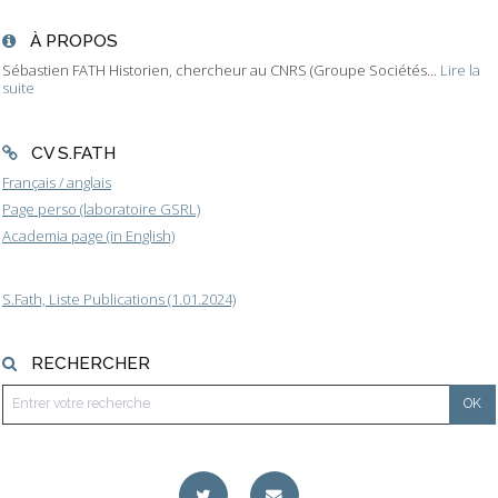
À PROPOS
Sébastien FATH Historien, chercheur au CNRS (Groupe Sociétés...
Lire la
suite
CV S.FATH
Français / anglais
Page perso (laboratoire GSRL)
Academia page (in English)
S.Fath, Liste Publications (1.01.2024)
RECHERCHER