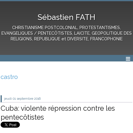
Sébastien FATH
CHRISTIANISME POSTCOLONIAL, PROTESTANTISMES,
EVANGELIQUES / PENTECÔTISTES, LAICITE, GEOPOLITIQUE DES
RELIGIONS, REPUBLIQUE et DIVERSITE, FRANCOPHONIE
castro
jeudi 01
septembre 2016
Cuba: violente répression contre les
pentecôtistes