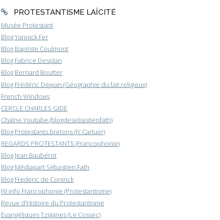
PROTESTANTISME LAÏCITÉ
Musée Protestant
Blog Yannick Fer
Blog Baptiste Coulmont
Blog Fabrice Desplan
Blog Bernard Boutter
Blog Frédéric Dejean (Géographie du fait religieux)
French Windows
CERCLE CHARLES GIDE
Chaîne Youtube (blogdesebastienfath)
Blog Protestants bretons (JY.Carluer)
REGARDS PROTESTANTS (Francophonie)
Blog Jean Baubérot
Blog Médiapart Sébastien Fath
Blog Frederic de Coninck
Fil-info Francophonie (Protestantisme)
Revue d'Histoire du Protestantisme
Evangéliques Tziganes (Le Cossec)