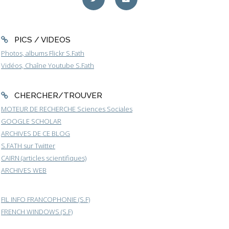
PICS / VIDEOS
Photos, albums Flickr S.Fath
Vidéos, Chaîne Youtube S.Fath
CHERCHER/TROUVER
MOTEUR DE RECHERCHE Sciences Sociales
GOOGLE SCHOLAR
ARCHIVES DE CE BLOG
S.FATH sur Twitter
CAIRN (articles scientifiques)
ARCHIVES WEB
FIL INFO FRANCOPHONIE (S.F)
FRENCH WINDOWS (S.F)