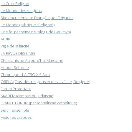
La Croix Religion
Le Monde des religions
Site documentaire Evangéliques Tziganes
Le Monde (rubrique "Religion")
Une foi par semaine (blog I. de Gaulmyn)
AFRIK
Vigie de la laïcité
LA REVUE DESSINEE
Christianisme Aujourd'hui Magazine
Hebdo Réforme
Chroniques LA CROIX S.Fath
ORELA (Obs. des religions et de la Laïcité, Belgique)
Forum Protestant
AKADEM (campus du judaïsme)
FRANCE FORUM (personnalisme catholique)
Servir Ensemble
Histoires crépues