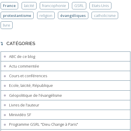
France
laïcité
francophonie
GSRL
Etats-Unis
protestantisme
religion
évangéliques
catholicisme
livre
CATÉGORIES
ABC de ce blog
Actu commentée
Cours et conférences
Ecole, laïcité, République
Géopolitique de l'évangélisme
Livres de l'auteur
Minividéo SF
Programme GSRL "Dieu Change à Paris"