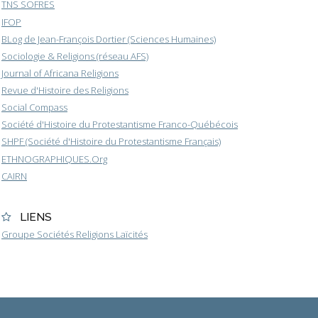
TNS SOFRES
IFOP
BLog de Jean-François Dortier (Sciences Humaines)
Sociologie & Religions (réseau AFS)
Journal of Africana Religions
Revue d'Histoire des Religions
Social Compass
Société d'Histoire du Protestantisme Franco-Québécois
SHPF (Société d'Histoire du Protestantisme Français)
ETHNOGRAPHIQUES.Org
CAIRN
LIENS
Groupe Sociétés Religions Laïcités