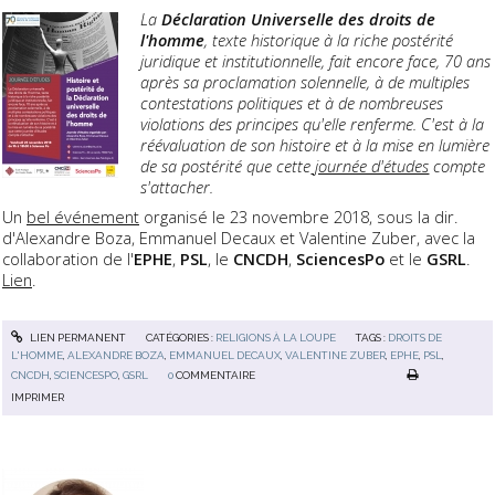
La
Déclaration Universelle des droits de
l'homme
, texte historique à la riche postérité
juridique et institutionnelle, fait encore face, 70 ans
après sa proclamation solennelle, à de multiples
contestations politiques et à de nombreuses
violations des principes qu'elle renferme. C'est à la
réévaluation de son histoire et à la mise en lumière
de sa postérité que cette
journée d'études
compte
s'attacher.
Un
bel événement
organisé le 23 novembre 2018, sous la dir.
d'Alexandre Boza, Emmanuel Decaux et Valentine Zuber, avec la
collaboration de l'
EPHE
,
PSL
, le
CNCDH
,
SciencesPo
et le
GSRL
.
Lien
.
LIEN PERMANENT
CATÉGORIES :
RELIGIONS À LA LOUPE
TAGS :
DROITS DE
L'HOMME
,
ALEXANDRE BOZA
,
EMMANUEL DECAUX
,
VALENTINE ZUBER
,
EPHE
,
PSL
,
CNCDH
,
SCIENCESPO
,
GSRL
0
COMMENTAIRE
IMPRIMER