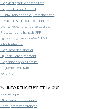
Blog Médiapart Sébastien Fath
Blog Frederic de Coninck
Fil-info Francophonie (Protestantisme)
Revue d'Histoire du Protestantisme
Evangéliques Tziganes (Le Cossec)
Protestantisme français (FPF)
Eglises congolaises, CASARHEMA
InfoChrétienne
Blog Catherine Kintzler
Ligue de l'enseignement
Blog Anne-Sophie Lamine
Huguenots en France
Foi et Vie
INFO RELIGIEUSE ET LAÏQUE
Religioscope
Observatoire des médias
Portail protestant français