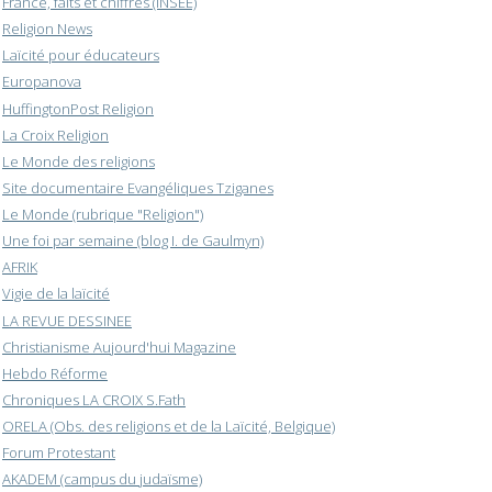
France, faits et chiffres (INSEE)
Religion News
Laïcité pour éducateurs
Europanova
HuffingtonPost Religion
La Croix Religion
Le Monde des religions
Site documentaire Evangéliques Tziganes
Le Monde (rubrique "Religion")
Une foi par semaine (blog I. de Gaulmyn)
AFRIK
Vigie de la laïcité
LA REVUE DESSINEE
Christianisme Aujourd'hui Magazine
Hebdo Réforme
Chroniques LA CROIX S.Fath
ORELA (Obs. des religions et de la Laïcité, Belgique)
Forum Protestant
AKADEM (campus du judaïsme)