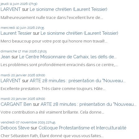
jeudi 11
juin 2026
17h30
LARVENT
sur
Le sionisme chrétien (Laurent Teissier)
Malheureusement nulle trace dans l'excellent livre de...
mercredi 10
juin 2026
21h35
Laurent Tessier
sur
Le sionisme chrétien (Laurent Teissier)
Merci beaucoup pour votre post qui honore mon travail!...
dimanche 17
mai 2026
23h25
Jean
sur
Le Centre Missionnaire de Carhaix, les défis de...
Les problèmes sont profondément enracinés dans ce centre,...
mardi 20
janvier 2026
10h00
LARVENT
sur
ARTE 28 minutes : présentation du "Nouveau...
Excellente prestation. Très claire comme toujours. Hâte...
mardi 20
janvier 2026
10h00
CARGANT Ben
sur
ARTE 28 minutes : présentation du "Nouveau...
Votre contribution a été vraiment brillante. Cela donne...
vendredi 07
novembre 2025
22h45
Deboos Steve
sur
Colloque Protestantisme et Interculturalité
Cher Sébastien Fath, Étant donné que vous vous faites...