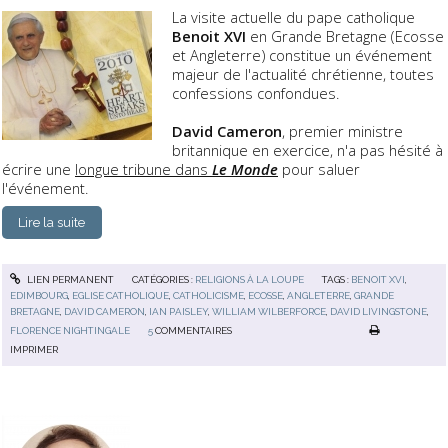
La visite actuelle du pape catholique
Benoit XVI
en Grande Bretagne (Ecosse
et Angleterre) constitue un événement
majeur de l'actualité chrétienne, toutes
confessions confondues.
David Cameron
, premier ministre
britannique en exercice, n'a pas hésité à
écrire une
longue tribune dans
Le Monde
pour saluer
l'événement.
Lire la suite
LIEN PERMANENT
CATÉGORIES :
RELIGIONS À LA LOUPE
TAGS :
BENOIT XVI
,
EDIMBOURG
,
EGLISE CATHOLIQUE
,
CATHOLICISME
,
ECOSSE
,
ANGLETERRE
,
GRANDE
BRETAGNE
,
DAVID CAMERON
,
IAN PAISLEY
,
WILLIAM WILBERFORCE
,
DAVID LIVINGSTONE
,
FLORENCE NIGHTINGALE
5
COMMENTAIRES
IMPRIMER