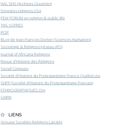
HAL SHS (Archives Ouvertes)
Données religions USA
PEW FORUM on religion & public life
TNS SOFRES
IFOP
BLog de Jean-François Dortier (Sciences Humaines)
Sociologie & Religions (réseau AFS)
Journal of Africana Religions
Revue d'Histoire des Religions
Social Compass
Société d'Histoire du Protestantisme Franco-Québécois
SHPF (Société d'Histoire du Protestantisme Français)
ETHNOGRAPHIQUES.Org
CAIRN
LIENS
Groupe Sociétés Religions Laïcités