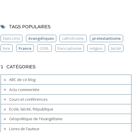
TAGS POPULAIRES
Etats-Unis
évangéliques
catholicisme
protestantisme
livre
France
GSRL
francophonie
religion
laïcité
CATÉGORIES
ABC de ce blog
Actu commentée
Cours et conférences
Ecole, laïcité, République
Géopolitique de l'évangélisme
Livres de l'auteur