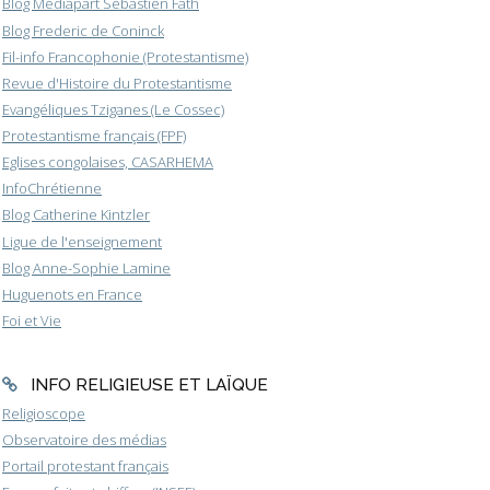
Blog Médiapart Sébastien Fath
Blog Frederic de Coninck
Fil-info Francophonie (Protestantisme)
Revue d'Histoire du Protestantisme
Evangéliques Tziganes (Le Cossec)
Protestantisme français (FPF)
Eglises congolaises, CASARHEMA
InfoChrétienne
Blog Catherine Kintzler
Ligue de l'enseignement
Blog Anne-Sophie Lamine
Huguenots en France
Foi et Vie
INFO RELIGIEUSE ET LAÏQUE
Religioscope
Observatoire des médias
Portail protestant français