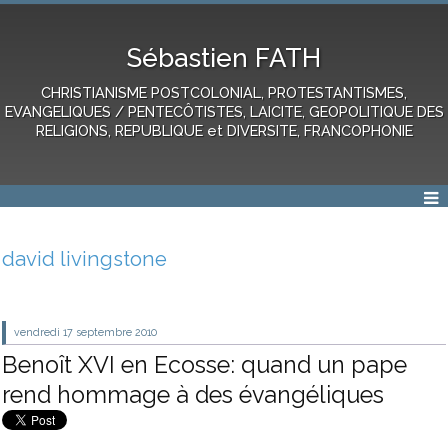
Sébastien FATH
CHRISTIANISME POSTCOLONIAL, PROTESTANTISMES,
EVANGELIQUES / PENTECÔTISTES, LAICITE, GEOPOLITIQUE DES
RELIGIONS, REPUBLIQUE et DIVERSITE, FRANCOPHONIE
david livingstone
vendredi 17
septembre 2010
Benoît XVI en Ecosse: quand un pape
rend hommage à des évangéliques