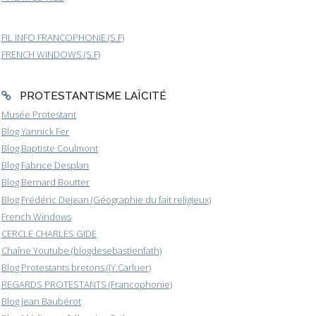
FIL INFO FRANCOPHONIE (S.F)
FRENCH WINDOWS (S.F)
PROTESTANTISME LAÏCITÉ
Musée Protestant
Blog Yannick Fer
Blog Baptiste Coulmont
Blog Fabrice Desplan
Blog Bernard Boutter
Blog Frédéric Dejean (Géographie du fait religieux)
French Windows
CERCLE CHARLES GIDE
Chaîne Youtube (blogdesebastienfath)
Blog Protestants bretons (JY.Carluer)
REGARDS PROTESTANTS (Francophonie)
Blog Jean Baubérot