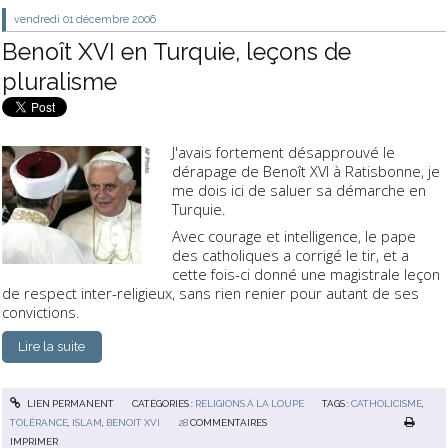
vendredi 01
décembre 2006
Benoît XVI en Turquie, leçons de
pluralisme
J'avais fortement désapprouvé le
dérapage de Benoît XVI
à Ratisbonne, je
me dois ici de saluer sa démarche en
Turquie.
Avec courage et intelligence, le pape
des catholiques a corrigé le tir, et a
cette fois-ci donné
une magistrale leçon
de respect inter-religieux, sans rien renier pour autant de ses
convictions
.
Lire la suite
LIEN PERMANENT
CATÉGORIES :
RELIGIONS À LA LOUPE
TAGS :
CATHOLICISME
,
TOLÉRANCE
,
ISLAM
,
BENOIT XVI
28
COMMENTAIRES
IMPRIMER