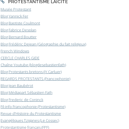
PROTESTANTISME LAÏCITÉ
Musée Protestant
Blog Yannick Fer
Blog Baptiste Coulmont
Blog Fabrice Desplan
Blog Bernard Boutter
Blog Frédéric Dejean (Géographie du fait religieux)
French Windows
CERCLE CHARLES GIDE
Chaîne Youtube (blogdesebastienfath)
Blog Protestants bretons (JY.Carluer)
REGARDS PROTESTANTS (Francophonie)
Blog Jean Baubérot
Blog Médiapart Sébastien Fath
Blog Frederic de Coninck
Fil-info Francophonie (Protestantisme)
Revue d'Histoire du Protestantisme
Evangéliques Tziganes (Le Cossec)
Protestantisme français (FPF)