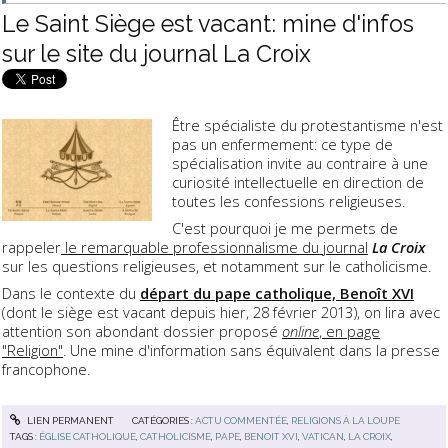
Le Saint Siège est vacant: mine d'infos
sur le site du journal La Croix
Être spécialiste du protestantisme n'est
pas un enfermement: ce type de
spécialisation invite au contraire à une
curiosité intellectuelle en direction de
toutes les confessions religieuses.
C'est pourquoi je me permets de
rappeler
le remarquable professionnalisme du journal
La Croix
sur les questions religieuses, et notamment sur le catholicisme.
Dans le contexte du
départ du pape catholique, Benoît XVI
(dont le siège est vacant depuis hier, 28 février 2013), on lira avec
attention son abondant dossier proposé
online
, en page
"Religion"
. Une mine d'information sans équivalent dans la presse
francophone.
LIEN PERMANENT
CATÉGORIES :
ACTU COMMENTÉE
,
RELIGIONS À LA LOUPE
TAGS :
ÉGLISE CATHOLIQUE
,
CATHOLICISME
,
PAPE
,
BENOIT XVI
,
VATICAN
,
LA CROIX
,