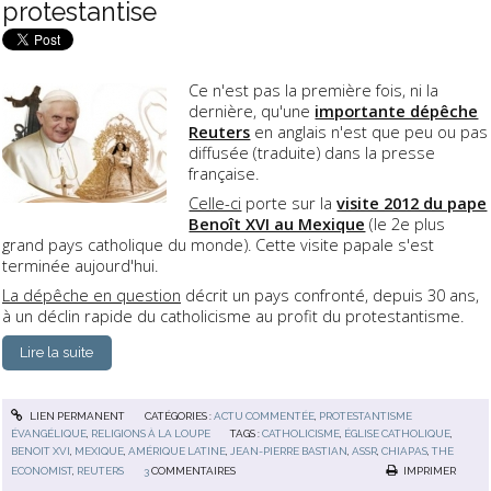
protestantise
Ce n'est pas la première fois, ni la
dernière, qu'une
importante dépêche
Reuters
en anglais n'est que peu ou pas
diffusée (traduite) dans la presse
française.
Celle-ci
porte sur la
visite 2012 du pape
Benoît XVI au Mexique
(le 2e plus
grand pays catholique du monde). Cette visite papale s'est
terminée aujourd'hui.
La dépêche en question
décrit un pays confronté, depuis 30 ans,
à un déclin rapide du catholicisme au profit du protestantisme.
Lire la suite
LIEN PERMANENT
CATÉGORIES :
ACTU COMMENTÉE
,
PROTESTANTISME
ÉVANGÉLIQUE
,
RELIGIONS À LA LOUPE
TAGS :
CATHOLICISME
,
ÉGLISE CATHOLIQUE
,
BENOIT XVI
,
MEXIQUE
,
AMÉRIQUE LATINE
,
JEAN-PIERRE BASTIAN
,
ASSR
,
CHIAPAS
,
THE
ECONOMIST
,
REUTERS
3
COMMENTAIRES
IMPRIMER