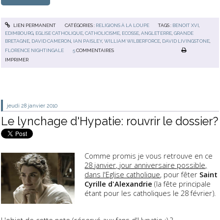
LIEN PERMANENT
CATÉGORIES :
RELIGIONS À LA LOUPE
TAGS :
BENOIT XVI
,
EDIMBOURG
,
EGLISE CATHOLIQUE
,
CATHOLICISME
,
ECOSSE
,
ANGLETERRE
,
GRANDE
BRETAGNE
,
DAVID CAMERON
,
IAN PAISLEY
,
WILLIAM WILBERFORCE
,
DAVID LIVINGSTONE
,
FLORENCE NIGHTINGALE
5
COMMENTAIRES
IMPRIMER
jeudi 28
janvier 2010
Le lynchage d'Hypatie: rouvrir le dossier?
Comme promis je vous retrouve en ce
28 janvier, jour anniversaire p
ossible,
dans l'Eglise catholique
, pour fêter
Saint
Cyrille d'Alexandrie
(la fête principale
étant pour les catholiques le 28 février).
L'objet de cette note (réservé aux fans d'Hypatie :) ?