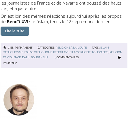
les journalistes de France et de Navarre ont poussé des hauts
cris, et à juste titre.
On est loin des mêmes réactions aujourd’hui après les propos
de
Benoît XVI
sur l’islam, tenus le 12 septembre dernier.
Lire la suite
LIEN PERMANENT
CATÉGORIES :
RELIGIONS À LA LOUPE
TAGS :
ISLAM
,
CATHOLICISME
,
EGLISE CATHOLIQUE
,
BENOÎT XVI
,
ISLAMOPHOBIE
,
TOLÉRANCE
,
RELIGION
ET VIOLENCE
,
DALIL BOUBAKEUR
13
COMMENTAIRES
IMPRIMER