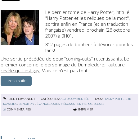
Le dernier tome de
Harry Potter
, intitulé
"
Harry Potter et les reliques de la mort
",
sortira enfin en France (et en traduction
française) vendredi prochain (26 octobre
2007) à 0H01.
812 pages de bonheur à dévorer pour les
fans!
Une sortie précédée de deux "
coming-outs
" retentissants. Le
premier concerne le personnage de
Dumbledore: l'auteure
révèle qu'il est gay!
Mais ce n'est pas tout...
Lire la suite
LIEN PERMANENT
CATÉGORIES :
ACTU COMMENTÉE
TAGS :
HARRY POTTER
,
JK
ROWLING
,
BENOIT XVI
,
ÉVANGÉLIQUES
,
HÉROS SUPER-HÉROS
,
ECOSSE
27
COMMENTAIRES
IMPRIMER