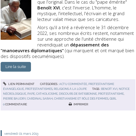
que l'original. Dans le cas du "pape émérite"
Benoît XVI
, c'est l'inverse. L'homme, le
mystique, l'intellectuel, l'écrivain et le grand
lecteur valait mieux que ses caricatures.
Alors qu'il a tiré a révérence le 31 décembre
2022, ses nombreux écrits restent, notamment
sur une approche de l'unité chrétienne qui
revendiquait un
dépassement des
"manoeuvres diplomatiques"
(qui marquent et ont marqué bien
des dispositifs oecuméniques).
Lire la suite
LIEN PERMANENT
CATÉGORIES :
ACTU COMMENTÉE
,
PROTESTANTISME
ÉVANGÉLIQUE
,
PROTESTANTISMES
,
RELIGIONS À LA LOUPE
TAGS :
BENOÎT XVI
,
NOTICE
NÉCROLOGIQUE
,
PAPE
,
CATHOLICISME
,
DISCOURS DE RATISBONNE
,
PROTESTANTISME
,
PIERRE BAUDRY
,
CARDINAL SARAH
,
CHRISTIANISME ET RÔLE DES FEMMES
,
GSRL
0
COMMENTAIRE
IMPRIMER
vendredi 01
mars 2013