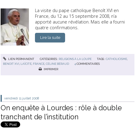
La visite du pape catholique Benoît XVI en
France, du 12 au 15 septembre 2008, n’a
apporté aucune révélation. Mais elle a fourni
quatre confirmations.
Lire la suite
LIEN PERMANENT
CATÉGORIES :
RELIGIONS À LA LOUPE
TAGS :
CATHOLICISME
,
BENOIT XVI
,
LAÏCITÉ
,
FRANCE
,
CÉLINE BÉRAUD
4
COMMENTAIRES
IMPRIMER
vendredi 11
juillet 2008
On enquête à Lourdes : rôle à double
tranchant de l’institution