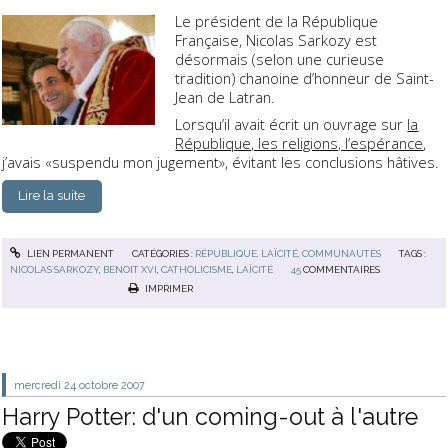
Le président de la République
Française, Nicolas Sarkozy est
désormais (selon une curieuse
tradition)
chanoine d’honneur de Saint-
Jean de Latran
.
Lorsqu’il avait écrit un ouvrage sur
la
République, les religions, l’espérance
,
j’avais «suspendu mon jugement», évitant les conclusions hâtives.
Lire la suite
LIEN PERMANENT
CATÉGORIES :
RÉPUBLIQUE, LAÏCITÉ, COMMUNAUTÉS
TAGS :
NICOLAS SARKOZY
,
BENOIT XVI
,
CATHOLICISME
,
LAÏCITÉ
45
COMMENTAIRES
IMPRIMER
mercredi 24
octobre 2007
Harry Potter: d'un coming-out à l'autre