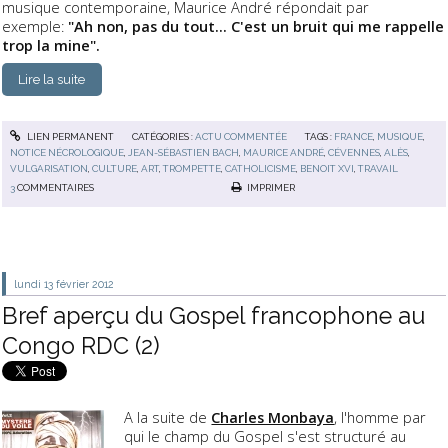
musique contemporaine, Maurice André répondait par
exemple:
"Ah non, pas du tout... C'est un bruit qui me rappelle
trop la mine".
Lire la suite
LIEN PERMANENT
CATÉGORIES :
ACTU COMMENTÉE
TAGS :
FRANCE
,
MUSIQUE
,
NOTICE NÉCROLOGIQUE
,
JEAN-SÉBASTIEN BACH
,
MAURICE ANDRÉ
,
CÉVENNES
,
ALÈS
,
VULGARISATION
,
CULTURE
,
ART
,
TROMPETTE
,
CATHOLICISME
,
BENOIT XVI
,
TRAVAIL
3
COMMENTAIRES
IMPRIMER
lundi 13
février 2012
Bref aperçu du Gospel francophone au
Congo RDC (2)
A la suite de
Charles Monbaya
, l'homme par
qui le champ du Gospel s'est structuré au