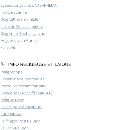
Eglises congolaises, CASARHEMA
InfoChrétienne
Blog Catherine Kintzler
Ligue de l'enseignement
Blog Anne-Sophie Lamine
Huguenots en France
Foi et Vie
INFO RELIGIEUSE ET LAÏQUE
Religioscope
Observatoire des médias
Portail protestant français
France, faits et chiffres (INSEE)
Religion News
Laïcité pour éducateurs
Europanova
HuffingtonPost Religion
La Croix Religion