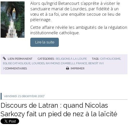
Alors qu’Ingrid Betancourt s’apprête à visiter le
sanctuaire marial de Lourdes, par fidélité à un
vœu et à sa foi, une enquête secoue ce lieu de
pèlerinage.
Cette affaire révèle les ambiguités de la régulation
institutionnelle catholique.
Lire la suite
LIEN PERMANENT
CATÉGORIES :
RELIGIONS À LA LOUPE
TAGS :
CATHOLICISME
,
EGLISE CATHOLIQUE
,
LOURDES
,
RAYMOND ZAMBELLI
,
FRANCE
,
BENOÎT XVI
7
COMMENTAIRES
IMPRIMER
vendredi 21
décembre 2007
Discours de Latran : quand Nicolas
Sarkozy fait un pied de nez à la laïcité