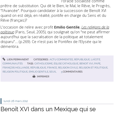
l'oracle socialiste comme
prêtre de substitution. Qui dit le Bien, le Mal, le Rêve, le Progrès,
"l'Avancée". Pourquoi candidater à la succession de Benoît XVI
quand on est déjà, en réalité, pontife en charge du Sens et du
Rêve (français)?
L'occasion de relire avec profit
Emilio Gentile
,
Les religions de la
politique
(Paris, Seuil, 2005), qui soulignait qu'on "ne peut affirmer
aujourd'hui que la sacralisation de la politique ait totalement
disparu".... (p.269). Ce n'est pas le Pontifex de l'Elysée qui le
démentira.
LIEN PERMANENT
CATÉGORIES :
ACTU COMMENTÉE
,
RÉPUBLIQUE, LAÏCITÉ,
COMMUNAUTÉS
TAGS :
CATHOLICISME
,
ÉGLISE CATHOLIQUE
,
BENOIT XVI
,
PAPE
,
FRANÇOIS HOLLANDE
,
RÉPUBLIQUE
,
FRANCE
,
RELIGION CIVILE
,
RELIGION ET POLITIQUE
,
RELIGION POLITIQUE
,
EMILIO GENTILE
,
SEUIL
5
COMMENTAIRES
IMPRIMER
lundi 26
mars 2012
Benoît XVI dans un Mexique qui se