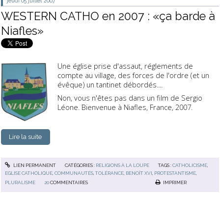
jeudi 05
juillet 2007
WESTERN CATHO en 2007 : «ça barde à
Niafles»
Une église prise d'assaut, réglements de
compte au village, des forces de l'ordre (et un
évêque) un tantinet débordés....
Non, vous n'êtes pas dans un film de Sergio
Léone. Bienvenue à Niafles, France, 2007.
Lire la suite
LIEN PERMANENT
CATÉGORIES :
RELIGIONS À LA LOUPE
TAGS :
CATHOLICISME
,
EGLISE CATHOLIQUE
,
COMMUNAUTÉS
,
TOLÉRANCE
,
BENOÎT XVI
,
PROTESTANTISME
,
PLURALISME
20
COMMENTAIRES
IMPRIMER