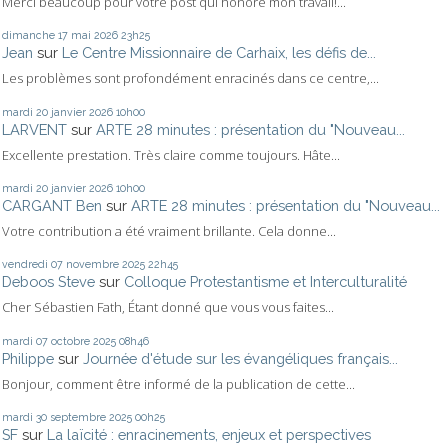
Merci beaucoup pour votre post qui honore mon travail!...
dimanche 17
mai 2026
23h25
Jean
sur
Le Centre Missionnaire de Carhaix, les défis de...
Les problèmes sont profondément enracinés dans ce centre,...
mardi 20
janvier 2026
10h00
LARVENT
sur
ARTE 28 minutes : présentation du "Nouveau...
Excellente prestation. Très claire comme toujours. Hâte...
mardi 20
janvier 2026
10h00
CARGANT Ben
sur
ARTE 28 minutes : présentation du "Nouveau...
Votre contribution a été vraiment brillante. Cela donne...
vendredi 07
novembre 2025
22h45
Deboos Steve
sur
Colloque Protestantisme et Interculturalité
Cher Sébastien Fath, Étant donné que vous vous faites...
mardi 07
octobre 2025
08h46
Philippe
sur
Journée d'étude sur les évangéliques français...
Bonjour, comment être informé de la publication de cette...
mardi 30
septembre 2025
00h25
SF
sur
La laïcité : enracinements, enjeux et perspectives