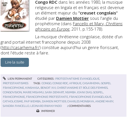
Congo RDC
dans les années 1980, la musique
religieuse en lingala et en français est devenue
un élément majeur du
"creuset congolais"
étudié par
Damien Mottier
sous l'angle du
prophétisme (dans
Fancello et Mary,
Chrétiens
africains en Europe
, 2011, p.155-178).
La musique chrétienne congolaise, dotée d'un
grand portail internet francophone depuis 2008
(
http://casarhema.fr/
) constitue aujourd'hui un genre florissant,
dont l'étude reste à faire.
Lire la suite
LIEN PERMANENT
CATÉGORIES :
PROTESTANTISME ÉVANGÉLIQUE
,
PROTESTANTISMES
TAGS :
CONGO
,
CONGO RDC
,
AFRIQUE
,
CASARHEMA
,
GOSPEL
FRANCOPHONE
,
KINSHASA
,
BENOIT XVI
,
CHRISTIANISME ET RÔLE DES FEMMES
,
CONGOVISION
,
MARIE MISAMU
,
SARA DEMART
,
NSIMBA JOANI DIAS
,
GOSPEL
,
FRANCOPHONIE
,
FRANCOPHONIE PROTESTANTE
,
FRANCOPHONIE ÉVANGÉLIQUE
,
CATHOLICISME
,
PAP WEMBA
,
DAMIEN MOTTIER
,
CHARLES MONBAYA
,
ANDRÉ MARY
,
SANDRA FANCELLO
,
LÉONARD RWANYINDO
2
COMMENTAIRES
IMPRIMER