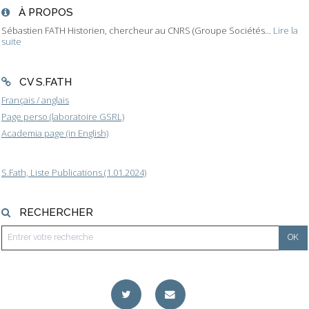
À PROPOS
Sébastien FATH Historien, chercheur au CNRS (Groupe Sociétés...
Lire la
suite
CV S.FATH
Français / anglais
Page perso (laboratoire GSRL)
Academia page (in English)
S.Fath, Liste Publications (1.01.2024)
RECHERCHER