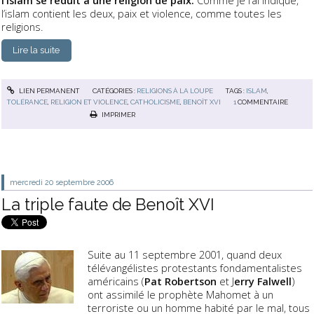
l’islam contient les deux, paix et violence, comme toutes les
religions.
Lire la suite
LIEN PERMANENT
CATÉGORIES :
RELIGIONS À LA LOUPE
TAGS :
ISLAM
,
TOLÉRANCE
,
RELIGION ET VIOLENCE
,
CATHOLICISME
,
BENOÎT XVI
1
COMMENTAIRE
IMPRIMER
mercredi 20
septembre 2006
La triple faute de Benoît XVI
Suite au 11 septembre 2001, quand deux
télévangélistes protestants fondamentalistes
américains (
Pat Robertson
et J
erry Falwell
)
ont assimilé le prophète Mahomet à un
terroriste ou un homme habité par le mal, tous