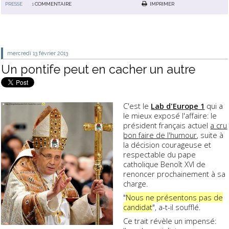
PRESSE
1
COMMENTAIRE
IMPRIMER
mercredi 13
février 2013
Un pontife peut en cacher un autre
C'est le
Lab d'Europe 1
qui a
le mieux exposé l'affaire: le
président français actuel
a cru
bon faire de l'humour
, suite à
la décision courageuse et
respectable du pape
catholique Benoît XVI de
renoncer prochainement à sa
charge.
"
Nous ne présentons pas de
candidat
", a-t-il soufflé.
Ce trait révèle un impensé: