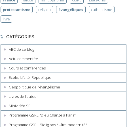
France
laïcité
francophonie
GSRL
Etats-Unis
protestantisme
religion
évangéliques
catholicisme
livre
CATÉGORIES
ABC de ce blog
Actu commentée
Cours et conférences
Ecole, laïcité, République
Géopolitique de l'évangélisme
Livres de l'auteur
Minividéo SF
Programme GSRL "Dieu Change à Paris"
Programme GSRL "Religions / Ultra-modernité"