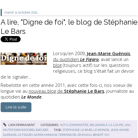
mardi 11
octobre 2011
A lire, "Digne de foi", le blog de Stéphanie
Le Bars
Lorsqu'en 2009,
Jean-Marie Guénois
,
du quotidien
Le Figaro
, avait lancé un
blog
(toujours actif) sur les questions
religieuses, ce blog s'était fait un devoir
de le signaler...
Rebelotte en cette année 2011, avec cette fois-ci, nos voeux de
longue vie au
nouveau blog de
Stéphanie Le Bars
, journaliste au
quotidien
Le Monde
.
Lire la suite
LIEN PERMANENT
CATÉGORIES :
ACTU COMMENTÉE
,
RELIGIONS À LA LOUPE
,
USA :
MUTATIONS SOCIORELIGIEUSES
TAGS :
STÉPHANIE LE BARS
,
LE MONDE
,
JEAN-MARIE
GUÉNOIS
,
LE FIGARO
,
SAMIR AMGHAR
,
TÉMOINS DE JÉHOVAH
,
BENOÎT XVI