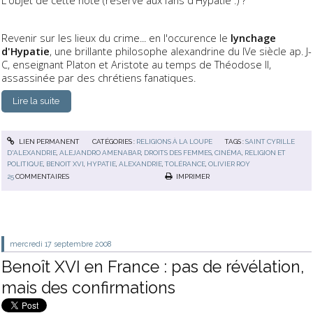
Revenir sur les lieux du crime... en l'occurence le
lynchage
d'Hypatie
, une brillante philosophe alexandrine du IVe siècle ap. J-
C, enseignant Platon et Aristote au temps de Théodose II,
assassinée par des chrétiens fanatiques.
Lire la suite
LIEN PERMANENT
CATÉGORIES :
RELIGIONS À LA LOUPE
TAGS :
SAINT CYRILLE
D'ALEXANDRIE
,
ALEJANDRO AMENABAR
,
DROITS DES FEMMES
,
CINÉMA
,
RELIGION ET
POLITIQUE
,
BENOIT XVI
,
HYPATIE
,
ALEXANDRIE
,
TOLÉRANCE
,
OLIVIER ROY
25
COMMENTAIRES
IMPRIMER
mercredi 17
septembre 2008
Benoît XVI en France : pas de révélation,
mais des confirmations