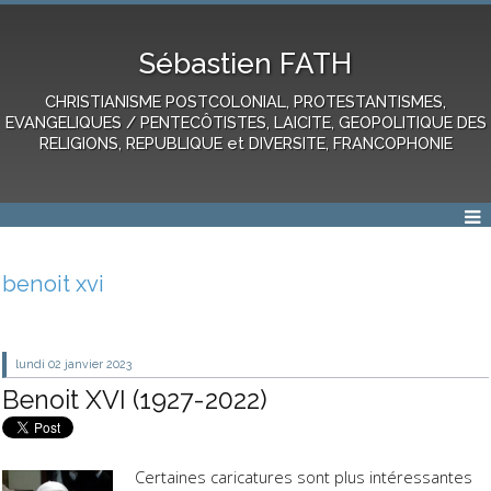
Sébastien FATH
CHRISTIANISME POSTCOLONIAL, PROTESTANTISMES,
EVANGELIQUES / PENTECÔTISTES, LAICITE, GEOPOLITIQUE DES
RELIGIONS, REPUBLIQUE et DIVERSITE, FRANCOPHONIE
benoit xvi
lundi 02
janvier 2023
Benoit XVI (1927-2022)
Certaines caricatures sont plus intéressantes