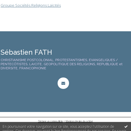
Groupe Sociétés Religions Laïcités
Sébastien FATH
CHRISTIANISME POSTCOLONIAL, PROTESTANTISMES, EVANGELIQUES /
PENTECÔTISTES, LAICITE, GEOPOLITIQUE DES RELIGIONS, REPUBLIQUE et
DIVERSITE, FRANCOPHONIE
Déclarer un contenu illicite
|
Mentions légales de ce blog
En poursuivant votre navigation sur ce site, vous acceptez l'utilisation de
cookies. Ces derniers assurent le bon fonctionnement de nos services.
En savoir