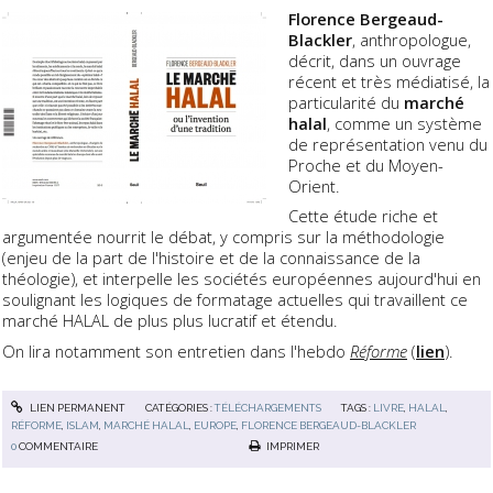
Florence Bergeaud-
Blackler
, anthropologue,
décrit, dans un ouvrage
récent et très médiatisé, la
particularité du
marché
halal
, comme un système
de représentation venu du
Proche et du Moyen-
Orient.
Cette étude riche et
argumentée nourrit le débat, y compris sur la méthodologie
(enjeu de la part de l'histoire et de la connaissance de la
théologie), et interpelle les sociétés européennes aujourd'hui en
soulignant les logiques de formatage actuelles qui travaillent ce
marché HALAL de plus plus lucratif et étendu.
On lira notamment son entretien dans l'hebdo
Réforme
(
lien
).
LIEN PERMANENT
CATÉGORIES :
TÉLÉCHARGEMENTS
TAGS :
LIVRE
,
HALAL
,
RÉFORME
,
ISLAM
,
MARCHÉ HALAL
,
EUROPE
,
FLORENCE BERGEAUD-BLACKLER
0
COMMENTAIRE
IMPRIMER