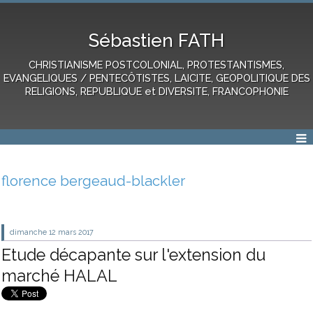
Sébastien FATH
CHRISTIANISME POSTCOLONIAL, PROTESTANTISMES,
EVANGELIQUES / PENTECÔTISTES, LAICITE, GEOPOLITIQUE DES
RELIGIONS, REPUBLIQUE et DIVERSITE, FRANCOPHONIE
florence bergeaud-blackler
dimanche 12
mars 2017
Etude décapante sur l'extension du
marché HALAL