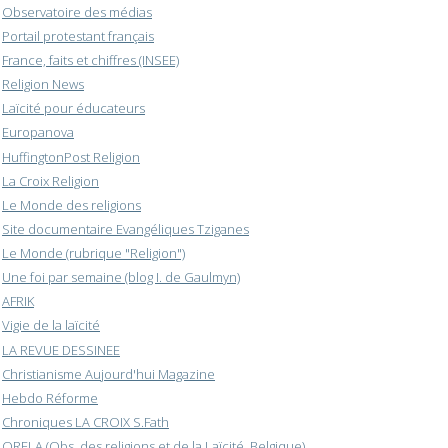
Observatoire des médias
Portail protestant français
France, faits et chiffres (INSEE)
Religion News
Laïcité pour éducateurs
Europanova
HuffingtonPost Religion
La Croix Religion
Le Monde des religions
Site documentaire Evangéliques Tziganes
Le Monde (rubrique "Religion")
Une foi par semaine (blog I. de Gaulmyn)
AFRIK
Vigie de la laïcité
LA REVUE DESSINEE
Christianisme Aujourd'hui Magazine
Hebdo Réforme
Chroniques LA CROIX S.Fath
ORELA (Obs. des religions et de la Laïcité, Belgique)