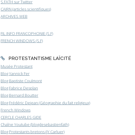
S.FATH sur Twitter
CAIRN (articles scientifiques)
ARCHIVES WEB
FIL INFO FRANCOPHONIE (S.F)
FRENCH WINDOWS (S.F)
PROTESTANTISME LAÏCITÉ
Musée Protestant
Blog Yannick Fer
Blog Baptiste Coulmont
Blog Fabrice Desplan
Blog Bernard Boutter
Blog Frédéric Dejean (Géographie du fait religieux)
French Windows
CERCLE CHARLES GIDE
Chaîne Youtube (blogdesebastienfath)
Blog Protestants bretons (JY.Carluer)