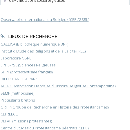
USA : mutations socioreligieuses
Observatoire International du Religieux (CERI/GSRL)
LIEUX DE RECHERCHE
GALLICA (Bibliothèque numérique BNF)
Institut d'Etude des Religions et de la Laïcité (IREL)
Laboratoire GSRL
EPHE-PSL (Sciences Religieuses)
SHPF (protestantisme français)
DIEU CHANGE A PARIS
AFHRC (Association Française d'Histoire Religieuse Contemporaine)
SEMF (méthodisme)
Protestants bretons
GRHP (Groupe de Recherche en Histoire des Protestantismes)
CEFRELCO
DEFAP (missions protestantes)
Centre d'Etudes du Protestantisme Béarnais (CEPB)