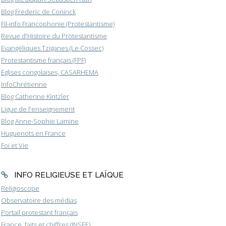
Blog Frederic de Coninck
Fil-info Francophonie (Protestantisme)
Revue d'Histoire du Protestantisme
Evangéliques Tziganes (Le Cossec)
Protestantisme français (FPF)
Eglises congolaises, CASARHEMA
InfoChrétienne
Blog Catherine Kintzler
Ligue de l'enseignement
Blog Anne-Sophie Lamine
Huguenots en France
Foi et Vie
INFO RELIGIEUSE ET LAÏQUE
Religioscope
Observatoire des médias
Portail protestant français
France, faits et chiffres (INSEE)