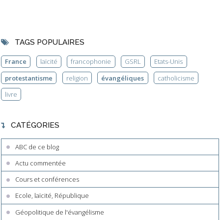
TAGS POPULAIRES
France
laïcité
francophonie
GSRL
Etats-Unis
protestantisme
religion
évangéliques
catholicisme
livre
CATÉGORIES
ABC de ce blog
Actu commentée
Cours et conférences
Ecole, laïcité, République
Géopolitique de l'évangélisme