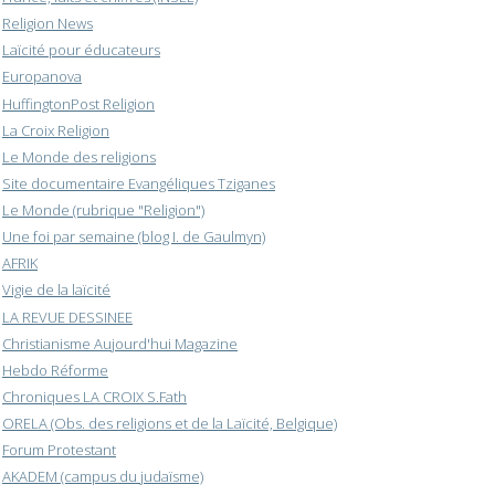
Religion News
Laïcité pour éducateurs
Europanova
HuffingtonPost Religion
La Croix Religion
Le Monde des religions
Site documentaire Evangéliques Tziganes
Le Monde (rubrique "Religion")
Une foi par semaine (blog I. de Gaulmyn)
AFRIK
Vigie de la laïcité
LA REVUE DESSINEE
Christianisme Aujourd'hui Magazine
Hebdo Réforme
Chroniques LA CROIX S.Fath
ORELA (Obs. des religions et de la Laïcité, Belgique)
Forum Protestant
AKADEM (campus du judaïsme)