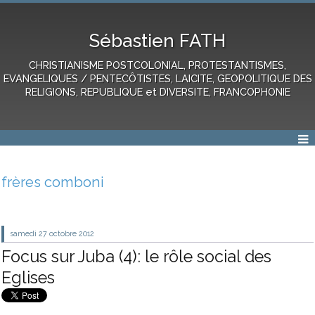
Sébastien FATH
CHRISTIANISME POSTCOLONIAL, PROTESTANTISMES,
EVANGELIQUES / PENTECÔTISTES, LAICITE, GEOPOLITIQUE DES
RELIGIONS, REPUBLIQUE et DIVERSITE, FRANCOPHONIE
frères comboni
samedi 27
octobre 2012
Focus sur Juba (4): le rôle social des
Eglises