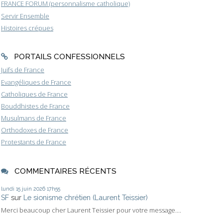
FRANCE FORUM (personnalisme catholique)
Servir Ensemble
Histoires crépues
PORTAILS CONFESSIONNELS
Juifs de France
Evangéliques de France
Catholiques de France
Bouddhistes de France
Musulmans de France
Orthodoxes de France
Protestants de France
COMMENTAIRES RÉCENTS
lundi 15
juin 2026
17h55
SF
sur
Le sionisme chrétien (Laurent Teissier)
Merci beaucoup cher Laurent Teissier pour votre message....