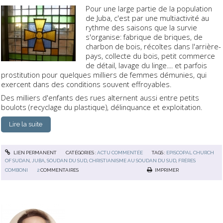
Pour une large partie de la population
de Juba, c'est par une multiactivité au
rythme des saisons que la survie
s'organise: fabrique de briques, de
charbon de bois, récoltes dans l'arrière-
pays, collecte du bois, petit commerce
de détail, lavage du linge.... et parfois
prostitution pour quelques milliers de femmes démunies, qui
exercent dans des conditions souvent effroyables.
Des milliers d'enfants des rues alternent aussi entre petits
boulots (recyclage du plastique), délinquance et exploitation.
Lire la suite
LIEN PERMANENT
CATÉGORIES :
ACTU COMMENTÉE
TAGS :
EPISCOPAL CHURCH
OF SUDAN
,
JUBA
,
SOUDAN DU SUD
,
CHRISTIANISME AU SOUDAN DU SUD
,
FRÈRES
COMBONI
2
COMMENTAIRES
IMPRIMER