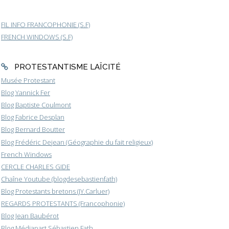
FIL INFO FRANCOPHONIE (S.F)
FRENCH WINDOWS (S.F)
PROTESTANTISME LAÏCITÉ
Musée Protestant
Blog Yannick Fer
Blog Baptiste Coulmont
Blog Fabrice Desplan
Blog Bernard Boutter
Blog Frédéric Dejean (Géographie du fait religieux)
French Windows
CERCLE CHARLES GIDE
Chaîne Youtube (blogdesebastienfath)
Blog Protestants bretons (JY.Carluer)
REGARDS PROTESTANTS (Francophonie)
Blog Jean Baubérot
Blog Médiapart Sébastien Fath