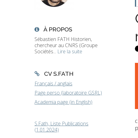
À PROPOS
Sébastien FATH Historien,
chercheur au CNRS (Groupe
Sociétés...
Lire la suite
CV S.FATH
Français / anglais
Page perso (laboratoire GSRL)
Academia page (in English)
c
S.Fath, Liste Publications
p
(1.01.2024)