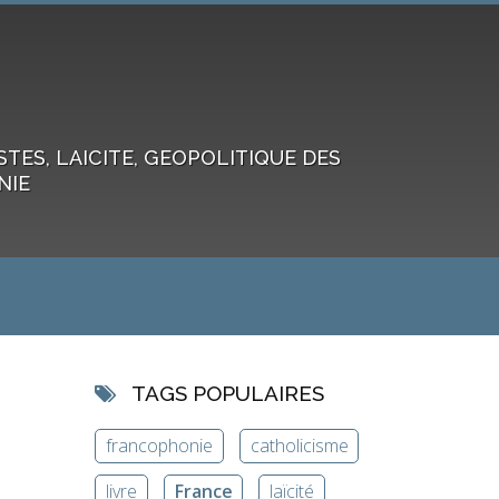
ES, LAICITE, GEOPOLITIQUE DES
NIE
TAGS POPULAIRES
francophonie
catholicisme
livre
France
laïcité