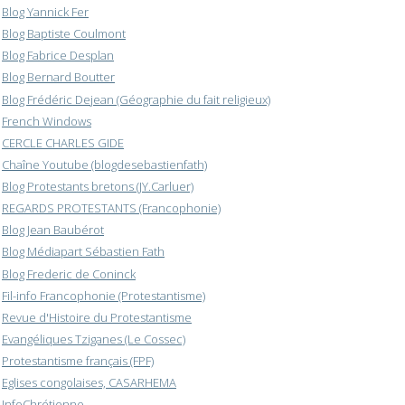
Blog Yannick Fer
Blog Baptiste Coulmont
Blog Fabrice Desplan
Blog Bernard Boutter
Blog Frédéric Dejean (Géographie du fait religieux)
French Windows
CERCLE CHARLES GIDE
Chaîne Youtube (blogdesebastienfath)
Blog Protestants bretons (JY.Carluer)
REGARDS PROTESTANTS (Francophonie)
Blog Jean Baubérot
Blog Médiapart Sébastien Fath
Blog Frederic de Coninck
Fil-info Francophonie (Protestantisme)
Revue d'Histoire du Protestantisme
Evangéliques Tziganes (Le Cossec)
Protestantisme français (FPF)
Eglises congolaises, CASARHEMA
InfoChrétienne