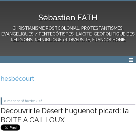
Sébastien FATH
CHRISTIANISME POSTCOLONIAL, PROTESTANTISMES,
EVANGELIQUES / PENTECÔTISTES, LAICITE, GEOPOLITIQUE DES
RELIGIONS, REPUBLIQUE et DIVERSITE, FRANCOPHONIE
hesbécourt
dimanche 18
février 2018
Découvrir le Désert huguenot picard: la
BOITE A CAILLOUX