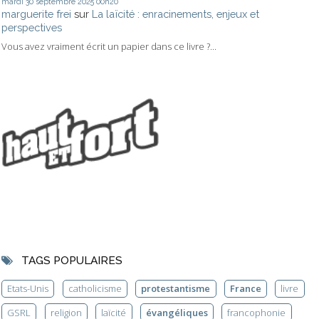
mardi 30
septembre 2025
00h20
marguerite frei
sur
La laïcité : enracinements, enjeux et
perspectives
Vous avez vraiment écrit un papier dans ce livre ?...
TAGS POPULAIRES
Etats-Unis
catholicisme
protestantisme
France
livre
GSRL
religion
laïcité
évangéliques
francophonie