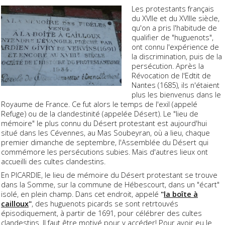
Les protestants français
du XVIIe et du XVIIIe siècle,
qu'on a pris l'habitude de
qualifier de "huguenots",
ont connu l'expérience de
la discrimination, puis de la
persécution. Après la
Révocation de l'Edtit de
Nantes (1685), ils n'étaient
plus les bienvenus dans le
Royaume de France. Ce fut alors le temps de l'exil (appelé
Refuge) ou de la clandestinité (appelée Désert). Le "lieu de
mémoire" le plus connu du Désert protestant est aujourd'hui
situé dans les Cévennes, au Mas Soubeyran, où a lieu, chaque
premier dimanche de septembre, l'Assemblée du Désert qui
commémore les persécutions subies. Mais d'autres lieux ont
accueilli des cultes clandestins.
En PICARDIE, le lieu de mémoire du Désert protestant se trouve
dans la Somme, sur la commune de Hébescourt, dans un "écart"
isolé, en plein champ. Dans cet endroit, appelé
"
la boîte à
cailloux
"
, des huguenots picards se sont retrtouvés
épisodiquement, à partir de 1691, pour célébrer des cultes
clandestins. Il faut être motivé pour y accéder! Pour avoir eu le