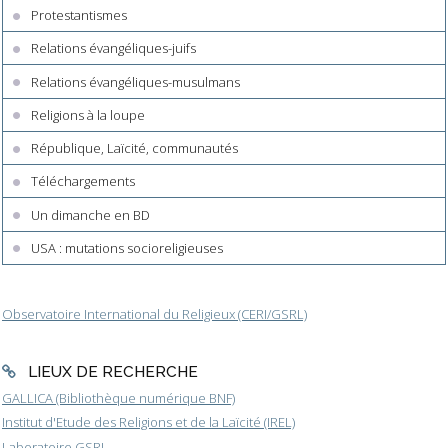
Protestantismes
Relations évangéliques-juifs
Relations évangéliques-musulmans
Religions à la loupe
République, Laïcité, communautés
Téléchargements
Un dimanche en BD
USA : mutations socioreligieuses
Observatoire International du Religieux (CERI/GSRL)
LIEUX DE RECHERCHE
GALLICA (Bibliothèque numérique BNF)
Institut d'Etude des Religions et de la Laïcité (IREL)
Laboratoire GSRL