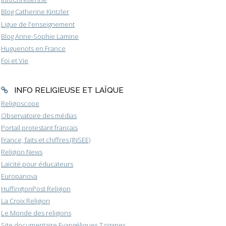
Blog Catherine Kintzler
Ligue de l'enseignement
Blog Anne-Sophie Lamine
Huguenots en France
Foi et Vie
INFO RELIGIEUSE ET LAÏQUE
Religioscope
Observatoire des médias
Portail protestant français
France, faits et chiffres (INSEE)
Religion News
Laïcité pour éducateurs
Europanova
HuffingtonPost Religion
La Croix Religion
Le Monde des religions
Site documentaire Evangéliques Tziganes