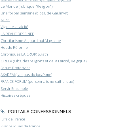
Le Monde (rubrique "Religion")
Une foi par semaine (blog I. de Gaulmyn)
AFRIK
Vigie de la laïcité
LA REVUE DESSINEE
Christianisme Aujourd'hui Magazine
Hebdo Réforme
Chroniques LA CROIX S.Fath
ORELA (Obs. des religions et de la Laïcité, Belgique)
Forum Protestant
AKADEM (campus du judaïsme)
FRANCE FORUM (personnalisme catholique)
Servir Ensemble
Histoires crépues
PORTAILS CONFESSIONNELS
Juifs de France
Evangéliques de France