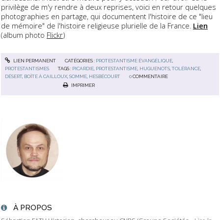
privilège de m'y rendre à deux reprises, voici en retour quelques
photographies en partage, qui documentent l'histoire de ce "lieu
de mémoire" de l'histoire religieuse plurielle de la France.
Lien
(album photo
Flickr
)
LIEN PERMANENT
CATÉGORIES :
PROTESTANTISME ÉVANGÉLIQUE
,
PROTESTANTISMES
TAGS :
PICARDIE
,
PROTESTANTISME
,
HUGUENOTS
,
TOLÉRANCE
,
DÉSERT
,
BOÎTE À CAILLOUX
,
SOMME
,
HESBÉCOURT
0
COMMENTAIRE
IMPRIMER
À PROPOS