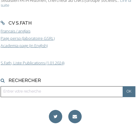
Sébastien FATH Historien, chercheur au CNRS (Groupe Sociétés...
Lire la
suite
CV S.FATH
Français / anglais
Page perso (laboratoire GSRL)
Academia page (in English)
S.Fath, Liste Publications (1.01.2024)
RECHERCHER