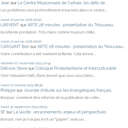
Jean
sur
Le Centre Missionnaire de Carhaix, les défis de...
Les problèmes sont profondément enracinés dans ce centre,...
mardi 20
janvier 2026
10h00
LARVENT
sur
ARTE 28 minutes : présentation du "Nouveau...
Excellente prestation. Très claire comme toujours. Hâte...
mardi 20
janvier 2026
10h00
CARGANT Ben
sur
ARTE 28 minutes : présentation du "Nouveau...
Votre contribution a été vraiment brillante. Cela donne...
vendredi 07
novembre 2025
22h45
Deboos Steve
sur
Colloque Protestantisme et Interculturalité
Cher Sébastien Fath, Étant donné que vous vous faites...
mardi 07
octobre 2025
08h46
Philippe
sur
Journée d'étude sur les évangéliques français...
Bonjour, comment être informé de la publication de cette...
mardi 30
septembre 2025
00h25
SF
sur
La laïcité : enracinements, enjeux et perspectives
Bonsoir, non je n'ai pas écrit un "papier", mais un...