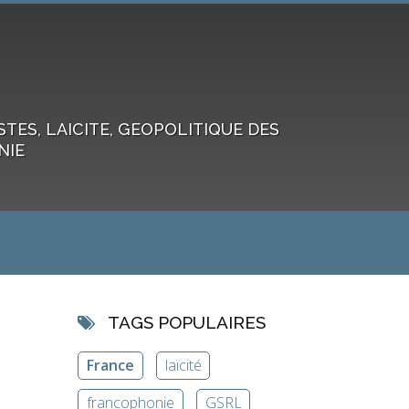
ES, LAICITE, GEOPOLITIQUE DES
NIE
TAGS POPULAIRES
France
laïcité
francophonie
GSRL