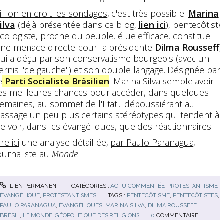
i l'on en croit les sondages
, c'est très possible.
Marina
ilva
(déjà présentée dans ce blog,
lien ici
), pentecôtist
cologiste, proche du peuple, élue efficace, constitue
ne menace directe pour la présidente
Dilma Rousseff
ui a déçu par son conservatisme bourgeois (avec un
ernis "de gauche") et son double langage. Désignée par
e
Parti Socialiste Brésilien
, Marina Silva semble avoir
es meilleures chances pour accéder, dans quelques
emaines, au sommet de l'Etat... dépoussiérant au
assage un peu plus certains stéréotypes qui tendent à
e voir, dans les évangéliques, que des réactionnaires.
ire ici
une analyse détaillée,
par Paulo Paranagua
,
ournaliste au
Monde
.
LIEN PERMANENT
CATÉGORIES :
ACTU COMMENTÉE
,
PROTESTANTISME
ÉVANGÉLIQUE
,
PROTESTANTISMES
TAGS :
PENTECÔTISME
,
PENTECÔTISTES
,
PAULO PARANAGUA
,
ÉVANGÉLIQUES
,
MARINA SILVA
,
DILMA ROUSSEFF
,
BRÉSIL
,
LE MONDE
,
GÉOPOLITIQUE DES RELIGIONS
0
COMMENTAIRE