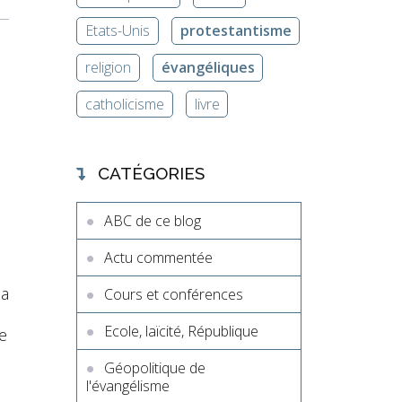
Etats-Unis
protestantisme
religion
évangéliques
catholicisme
livre
CATÉGORIES
ABC de ce blog
Actu commentée
la
Cours et conférences
Ecole, laïcité, République
e
Géopolitique de
l'évangélisme