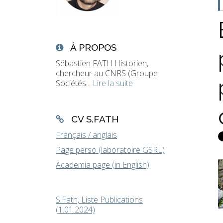
À PROPOS
Sébastien FATH Historien,
chercheur au CNRS (Groupe
Sociétés...
Lire la suite
CV S.FATH
Français / anglais
Page perso (laboratoire GSRL)
Academia page (in English)
S.Fath, Liste Publications
(1.01.2024)