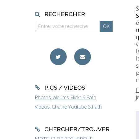
S
RECHERCHER
S
é
u
q
v
l
l
s
p
n
PICS / VIDEOS
L
j
Photos, albums Flickr S.Fath
Vidéos, Chaîne Youtube S.Fath
CHERCHER/TROUVER