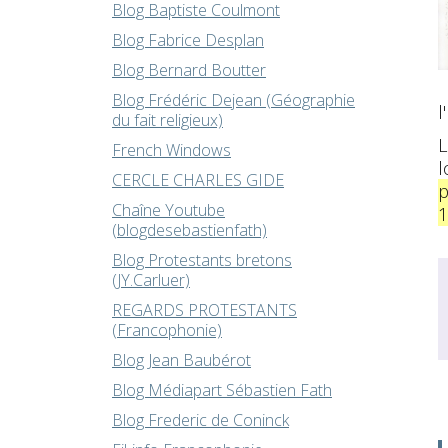
Blog Baptiste Coulmont
Blog Fabrice Desplan
Blog Bernard Boutter
Blog Frédéric Dejean (Géographie
l
du fait religieux)
L
French Windows
l
CERCLE CHARLES GIDE
p
Chaîne Youtube
1
(blogdesebastienfath)
Blog Protestants bretons
(JY.Carluer)
REGARDS PROTESTANTS
(Francophonie)
Blog Jean Baubérot
Blog Médiapart Sébastien Fath
Blog Frederic de Coninck