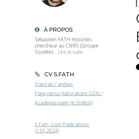
À PROPOS
Sébastien FATH Historien,
chercheur au CNRS (Groupe
Sociétés...
Lire la suite
CV S.FATH
Français / anglais
Page perso (laboratoire GSRL)
Academia page (in English)
S.Fath, Liste Publications
(1.01.2024)