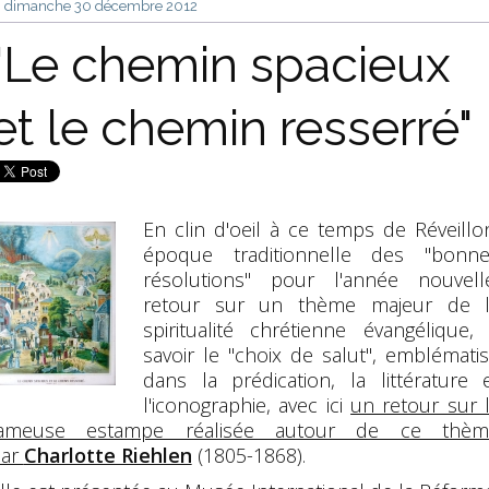
dimanche 30
décembre 2012
"Le chemin spacieux
et le chemin resserré"
En clin d'oeil à ce temps de Réveillo
époque traditionnelle des "bonn
résolutions" pour l'année nouvell
retour sur un thème majeur de 
spiritualité chrétienne évangélique,
savoir le "choix de salut", emblémati
dans la prédication, la littérature 
l'iconographie, avec ici
un retour sur 
fameuse estampe réalisée autour de ce thèm
par
Charlotte Riehlen
(1805-1868).