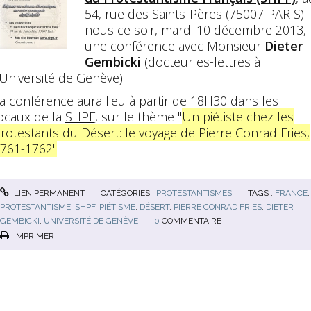
54, rue des Saints-Pères (75007 PARIS)
nous ce soir, mardi 10 décembre 2013,
une conférence avec Monsieur
Dieter
Gembicki
(docteur es-lettres à
'Université de Genève).
a conférence aura lieu à partir de 18H30 dans les
ocaux de la
SHPF
, sur le thème "
Un piétiste chez les
rotestants du Désert: le voyage de Pierre Conrad Fries,
761-1762"
.
LIEN PERMANENT
CATÉGORIES :
PROTESTANTISMES
TAGS :
FRANCE
,
PROTESTANTISME
,
SHPF
,
PIÉTISME
,
DÉSERT
,
PIERRE CONRAD FRIES
,
DIETER
GEMBICKI
,
UNIVERSITÉ DE GENÈVE
0
COMMENTAIRE
IMPRIMER