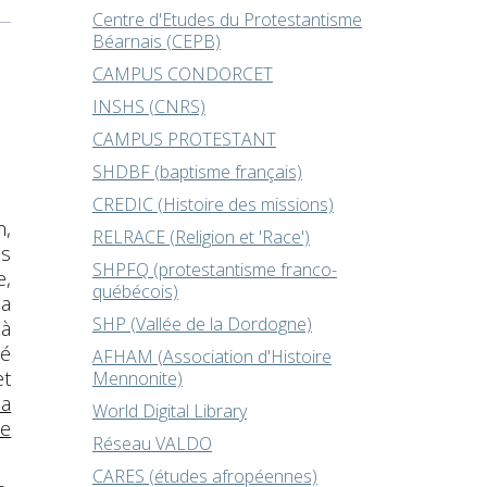
Centre d'Etudes du Protestantisme
Béarnais (CEPB)
CAMPUS CONDORCET
INSHS (CNRS)
CAMPUS PROTESTANT
SHDBF (baptisme français)
CREDIC (Histoire des missions)
n,
RELRACE (Religion et 'Race')
es
SHPFQ (protestantisme franco-
e,
québécois)
la
SHP (Vallée de la Dordogne)
 à
sé
AFHAM (Association d'Histoire
et
Mennonite)
la
World Digital Library
e
Réseau VALDO
CARES (études afropéennes)