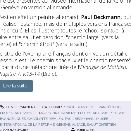
lle est présentée au
Musée International de la Réform
 Genève
en version allemande.
'est en effet un peintre allemand,
Paul Beckmann,
qui
 réalisé l'estampe, mais de multiples versions française
nt circulé. Elles illustrent toutes le "choix" spirituel à
aire entre salut et perdition, "chemin large" (vers la
erte) et "chemin étroit" (vers le salut).
e titre de l'exemplaire français dont on voit un détail ci-
essous est "Le chemin spacieux et le chemin resserré"
 partir d'une métaphore tirée de l'
Evangile de Mathieu,
hapitre 7, v.13-14
(Bible).
Lire la suite
LIEN PERMANENT
CATÉGORIES :
PROTESTANTISME ÉVANGÉLIQUE
,
PROTESTANTISMES
TAGS :
CHRISTIANISME
,
PROTESTANTISME
,
PIÉTISME
,
ÉVANGÉLIQUES
,
CHARLOTTE RIEHLEN
,
PAUL BECKMANN
,
MUSÉE
INTERNATIONAL DE LA RÉFORME
,
GENÈVE
,
ALSACE
,
SALUT CHRÉTIEN
0
COMMENTAIRE
IMPRIMER