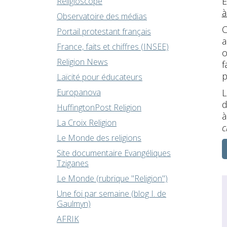
E
Religioscope
à
Observatoire des médias
C
Portail protestant français
a
France, faits et chiffres (INSEE)
o
Religion News
f
p
Laïcité pour éducateurs
Europanova
L
d
HuffingtonPost Religion
à
La Croix Religion
c
Le Monde des religions
Site documentaire Evangéliques
Tziganes
Le Monde (rubrique "Religion")
Une foi par semaine (blog I. de
Gaulmyn)
AFRIK