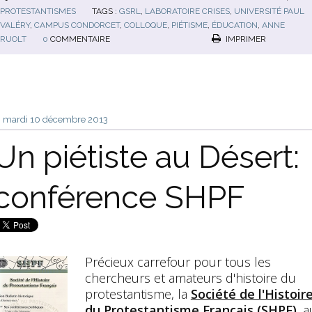
PROTESTANTISMES
TAGS :
GSRL
,
LABORATOIRE CRISES
,
UNIVERSITÉ PAUL
VALÉRY
,
CAMPUS CONDORCET
,
COLLOQUE
,
PIÉTISME
,
ÉDUCATION
,
ANNE
RUOLT
0
COMMENTAIRE
IMPRIMER
mardi 10
décembre 2013
Un piétiste au Désert:
conférence SHPF
Précieux carrefour pour tous les
chercheurs et amateurs d'histoire du
protestantisme, la
Société de l'Histoir
du Protestantisme Français (SHPF)
, a