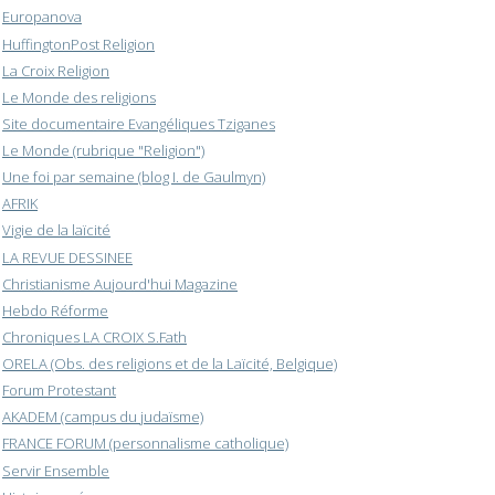
Europanova
HuffingtonPost Religion
La Croix Religion
Le Monde des religions
Site documentaire Evangéliques Tziganes
Le Monde (rubrique "Religion")
Une foi par semaine (blog I. de Gaulmyn)
AFRIK
Vigie de la laïcité
LA REVUE DESSINEE
Christianisme Aujourd'hui Magazine
Hebdo Réforme
Chroniques LA CROIX S.Fath
ORELA (Obs. des religions et de la Laïcité, Belgique)
Forum Protestant
AKADEM (campus du judaïsme)
FRANCE FORUM (personnalisme catholique)
Servir Ensemble