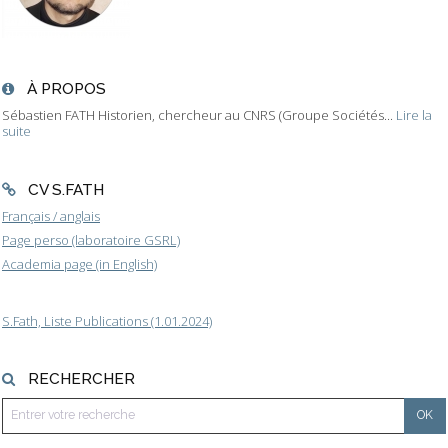
À PROPOS
Sébastien FATH Historien, chercheur au CNRS (Groupe Sociétés...
Lire la
suite
CV S.FATH
Français / anglais
Page perso (laboratoire GSRL)
Academia page (in English)
S.Fath, Liste Publications (1.01.2024)
RECHERCHER