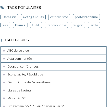
TAGS POPULAIRES
Etats-Unis
évangéliques
catholicisme
protestantisme
livre
France
GSRL
francophonie
religion
laïcité
CATÉGORIES
ABC de ce blog
Actu commentée
Cours et conférences
Ecole, laïcité, République
Géopolitique de l'évangélisme
Livres de l'auteur
Minividéo SF
Programme GSRL "Dieu Change à Paris"