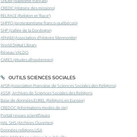
SHDBF (baptisme français)
CREDIC (Histoire des missions)
RELRACE (Religion et 'Race')
SHPFQ (protestantisme franco-québécois)
SHP (Vallée de la Dordogne)
AFHAM (Association d'Histoire Mennonite)
World Digital Library
Réseau VALDO
CARES (études afropéennes)
OUTILS SCIENCES SOCIALES
AFSR (Association Française de Sciences Sociales des Religions)
ASSR, Archives de Sciences Sociales des Religions
Base de données EUREL (Religions en Europe)
CREDOC (Informations modes de vie)
Portail revues scientifiques
HAL SHS (Archives Ouvertes)
Données religions USA