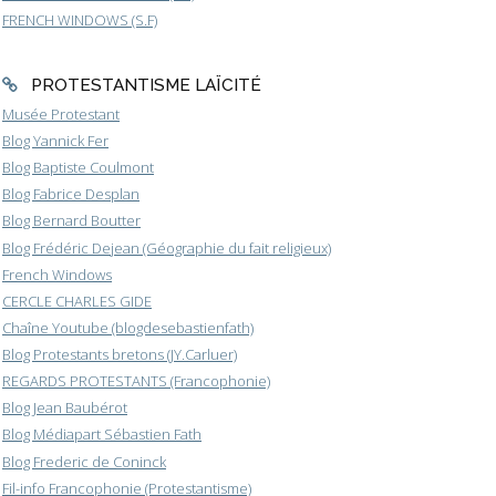
FRENCH WINDOWS (S.F)
PROTESTANTISME LAÏCITÉ
Musée Protestant
Blog Yannick Fer
Blog Baptiste Coulmont
Blog Fabrice Desplan
Blog Bernard Boutter
Blog Frédéric Dejean (Géographie du fait religieux)
French Windows
CERCLE CHARLES GIDE
Chaîne Youtube (blogdesebastienfath)
Blog Protestants bretons (JY.Carluer)
REGARDS PROTESTANTS (Francophonie)
Blog Jean Baubérot
Blog Médiapart Sébastien Fath
Blog Frederic de Coninck
Fil-info Francophonie (Protestantisme)