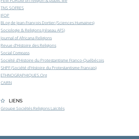
PEW FORUM on religion & public life
TNS SOFRES
IFOP
BLog de Jean-François Dortier (Sciences Humaines)
Sociologie & Religions (réseau AFS)
Journal of Africana Religions
Revue d'Histoire des Religions
Social Compass
Société d'Histoire du Protestantisme Franco-Québécois
SHPF (Société d'Histoire du Protestantisme Français)
ETHNOGRAPHIQUES.Org
CAIRN
LIENS
Groupe Sociétés Religions Laïcités