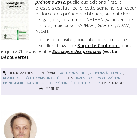
prénoms 2012
, publié aux éditions First,
la
presse s'est fait l'écho, cette semaine
, du retour
en force des prénoms bibliques, surtout chez
les garçons, notamment NATHAN (vainqueur de
l'année), mais aussi RAPHAËL, GABRIEL, ADAM,
NOAH.
L'occasion d'inviter, pour aller plus loin, à lire
l'excellent travail de
Baptiste Coulmont
,
paru
en juin 2011 sous le titre
Sociologie des prénoms
(ed. La
Découverte)
.
LIEN PERMANENT
CATÉGORIES :
ACTU COMMENTÉE
,
RELIGIONS À LA LOUPE
,
RÉPUBLIQUE, LAÏCITÉ, COMMUNAUTÉS
TAGS :
BAPTISTE COULMONT
,
PRÉNOMS
,
PRÉNOMS BIBLIQUES
,
OFFICIEL DES PRÉNOMS
,
ÉDITIONS FIRST
2
COMMENTAIRES
IMPRIMER