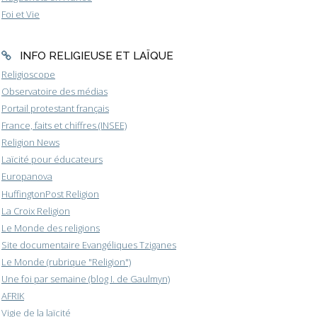
Foi et Vie
INFO RELIGIEUSE ET LAÏQUE
Religioscope
Observatoire des médias
Portail protestant français
France, faits et chiffres (INSEE)
Religion News
Laïcité pour éducateurs
Europanova
HuffingtonPost Religion
La Croix Religion
Le Monde des religions
Site documentaire Evangéliques Tziganes
Le Monde (rubrique "Religion")
Une foi par semaine (blog I. de Gaulmyn)
AFRIK
Vigie de la laïcité