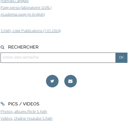
Français / anglais
Page perso (laboratoire GSRL)
Academia page (in English)
S.Fath, Liste Publications (1.01.2024)
RECHERCHER
PICS / VIDEOS
Photos, albums Flickr S.Fath
Vidéos, Chaîne Youtube S.Fath