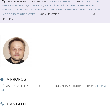
LIEN PERMANENT
CATÉGORIES :
PROTESTANTISMES
TAGS :
ERIC DE PUTTER
,
SEMEURS DE LIBERTÉ
,
STRASBOURG
,
FACULTÉ DE THÉOLOGIE PROTESTANTE DE
STRASBOURG
,
PROTESTANTISME
,
FRANCOPHONIE PROTESTANTE
,
CAMEROUN
,
CALEB
MOÏSE
,
PRIX ERIC DE PUTTER
0
COMMENTAIRE
IMPRIMER
À PROPOS
Sébastien FATH Historien, chercheur au CNRS (Groupe Sociétés...
Lire la
suite
CV S.FATH