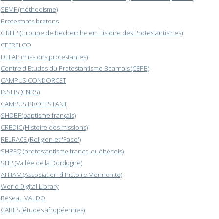
SEMF (méthodisme)
Protestants bretons
GRHP (Groupe de Recherche en Histoire des Protestantismes)
CEFRELCO
DEFAP (missions protestantes)
Centre d'Etudes du Protestantisme Béarnais (CEPB)
CAMPUS CONDORCET
INSHS (CNRS)
CAMPUS PROTESTANT
SHDBF (baptisme français)
CREDIC (Histoire des missions)
RELRACE (Religion et 'Race')
SHPFQ (protestantisme franco-québécois)
SHP (Vallée de la Dordogne)
AFHAM (Association d'Histoire Mennonite)
World Digital Library
Réseau VALDO
CARES (études afropéennes)