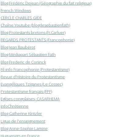
Blog Frédéric Dejean (Géographie du fait religieux)
French Windows
CERCLE CHARLES GIDE
Chaîne Youtube (blogdesebastienfath)
Blog Protestants bretons (JY.Carluer)
REGARDS PROTESTANTS (Francophonie)
Blog Jean Baubérot
Blog Médiapart Sébastien Fath
Blog Frederic de Coninck
Fil-info Francophonie (Protestantisme)
Revue d'Histoire du Protestantisme
Evangéliques Tziganes (Le Cossec)
Protestantisme français (FPF)
Eglises congolaises, CASARHEMA
InfoChrétienne
Blog Catherine Kintzler
Ligue de l'enseignement
Blog Anne-Sophie Lamine
Huguenots en France