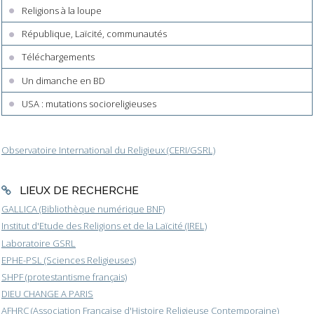
Religions à la loupe
République, Laïcité, communautés
Téléchargements
Un dimanche en BD
USA : mutations socioreligieuses
Observatoire International du Religieux (CERI/GSRL)
LIEUX DE RECHERCHE
GALLICA (Bibliothèque numérique BNF)
Institut d'Etude des Religions et de la Laïcité (IREL)
Laboratoire GSRL
EPHE-PSL (Sciences Religieuses)
SHPF (protestantisme français)
DIEU CHANGE A PARIS
AFHRC (Association Française d'Histoire Religieuse Contemporaine)