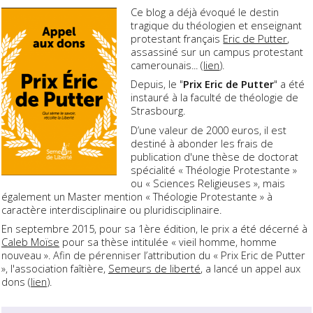
Ce blog a déjà évoqué le destin
tragique du théologien et enseignant
protestant français
Eric de Putter
,
assassiné sur un campus protestant
camerounais... (
lien
).
Depuis, le "
Prix Eric de Putter
" a été
instauré à la faculté de théologie de
Strasbourg.
D’une valeur de 2000 euros, il est
destiné à abonder les frais de
publication d'une thèse de doctorat
spécialité « Théologie Protestante »
ou « Sciences Religieuses », mais
également un Master mention « Théologie Protestante » à
caractère interdisciplinaire ou pluridisciplinaire.
En septembre 2015, pour sa 1ère édition, le prix a été décerné à
Caleb Moïse
pour sa thèse intitulée « vieil homme, homme
nouveau ». Afin de pérenniser l’attribution du « Prix Eric de Putter
», l'association faîtière,
Semeurs de liberté
, a lancé un appel aux
dons (
lien
).