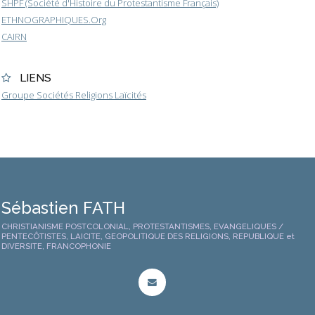
SHPF (Société d'Histoire du Protestantisme Français)
ETHNOGRAPHIQUES.Org
CAIRN
LIENS
Groupe Sociétés Religions Laïcités
Sébastien FATH
CHRISTIANISME POSTCOLONIAL, PROTESTANTISMES, EVANGELIQUES /
PENTECÔTISTES, LAICITE, GEOPOLITIQUE DES RELIGIONS, REPUBLIQUE et
DIVERSITE, FRANCOPHONIE