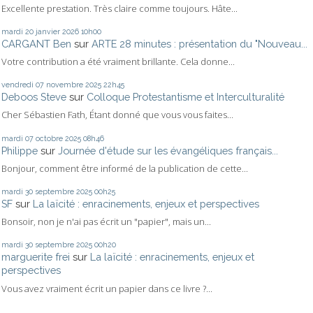
Excellente prestation. Très claire comme toujours. Hâte...
mardi 20
janvier 2026
10h00
CARGANT Ben
sur
ARTE 28 minutes : présentation du "Nouveau...
Votre contribution a été vraiment brillante. Cela donne...
vendredi 07
novembre 2025
22h45
Deboos Steve
sur
Colloque Protestantisme et Interculturalité
Cher Sébastien Fath, Étant donné que vous vous faites...
mardi 07
octobre 2025
08h46
Philippe
sur
Journée d'étude sur les évangéliques français...
Bonjour, comment être informé de la publication de cette...
mardi 30
septembre 2025
00h25
SF
sur
La laïcité : enracinements, enjeux et perspectives
Bonsoir, non je n'ai pas écrit un "papier", mais un...
mardi 30
septembre 2025
00h20
marguerite frei
sur
La laïcité : enracinements, enjeux et
perspectives
Vous avez vraiment écrit un papier dans ce livre ?...