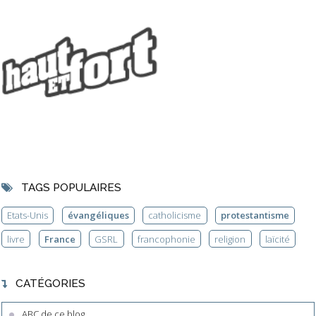
TAGS POPULAIRES
Etats-Unis
évangéliques
catholicisme
protestantisme
livre
France
GSRL
francophonie
religion
laïcité
CATÉGORIES
ABC de ce blog