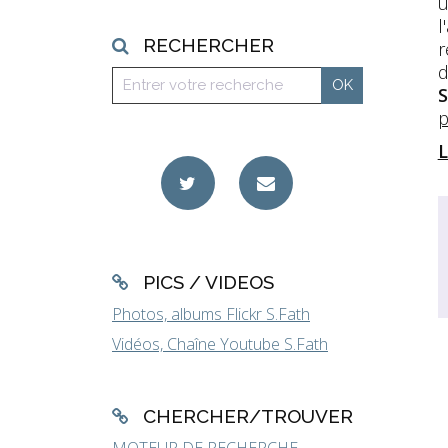
u
l
RECHERCHER
r
d
S
p
L
PICS / VIDEOS
Photos, albums Flickr S.Fath
Vidéos, Chaîne Youtube S.Fath
CHERCHER/TROUVER