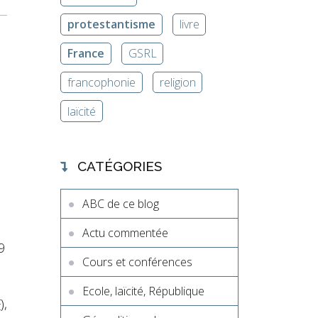
protestantisme
livre
France
GSRL
francophonie
religion
laïcité
CATÉGORIES
ABC de ce blog
Actu commentée
9
Cours et conférences
Ecole, laïcité, République
F
),