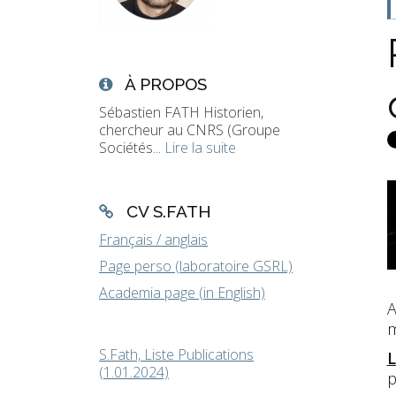
À PROPOS
Sébastien FATH Historien,
chercheur au CNRS (Groupe
Sociétés...
Lire la suite
CV S.FATH
Français / anglais
Page perso (laboratoire GSRL)
Academia page (in English)
A
m
S.Fath, Liste Publications
L
(1.01.2024)
p