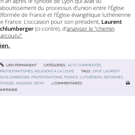
n an après le synode de Lyon qui avait vu
'aboutissement du processus d'union entre l'Église
éformée de France et l'Église évangélique luthérienne
e France. L'occasion pour son président,
Laurent
chlumberger
(ci-contre), d'
analyser le "chemin
arcouru".
ien.
LIEN PERMANENT
CATÉGORIES :
ACTU COMMENTÉE
,
PROTESTANTISMES
,
RELIGIONS À LA LOUPE
TAGS :
EPUF
,
LAURENT
SCHLUMBERGER
,
PROTESTANTISME
,
FRANCE
,
LUTHÉRIENS
,
RÉFORMÉS
,
SYNODE
,
AVIGNON
,
DEFAP
4
COMMENTAIRES
IMPRIMER