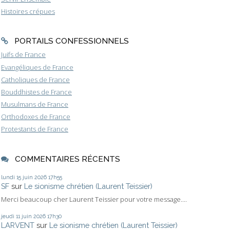
Histoires crépues
PORTAILS CONFESSIONNELS
Juifs de France
Evangéliques de France
Catholiques de France
Bouddhistes de France
Musulmans de France
Orthodoxes de France
Protestants de France
COMMENTAIRES RÉCENTS
lundi 15
juin 2026
17h55
SF
sur
Le sionisme chrétien (Laurent Teissier)
Merci beaucoup cher Laurent Teissier pour votre message....
jeudi 11
juin 2026
17h30
LARVENT
sur
Le sionisme chrétien (Laurent Teissier)