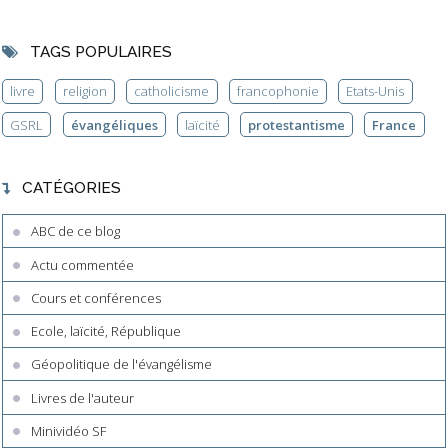
TAGS POPULAIRES
livre
religion
catholicisme
francophonie
Etats-Unis
GSRL
évangéliques
laïcité
protestantisme
France
CATÉGORIES
ABC de ce blog
Actu commentée
Cours et conférences
Ecole, laïcité, République
Géopolitique de l'évangélisme
Livres de l'auteur
Minividéo SF