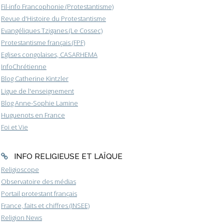
Fil-info Francophonie (Protestantisme)
Revue d'Histoire du Protestantisme
Evangéliques Tziganes (Le Cossec)
Protestantisme français (FPF)
Eglises congolaises, CASARHEMA
InfoChrétienne
Blog Catherine Kintzler
Ligue de l'enseignement
Blog Anne-Sophie Lamine
Huguenots en France
Foi et Vie
INFO RELIGIEUSE ET LAÏQUE
Religioscope
Observatoire des médias
Portail protestant français
France, faits et chiffres (INSEE)
Religion News