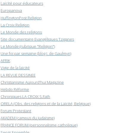
Laïcité pour éducateurs
Europanova
HuffingtonPost Religion
La Croix Religion
Le Monde des religions
Site documentaire Evangéliques Tziganes
Le Monde (rubrique "Religion")
Une foi par semaine (blog I. de Gaulmyn)
AFRIK
Vigie de la laïcité
LA REVUE DESSINEE
Christianisme Aujourd'hui Magazine
Hebdo Réforme
Chroniques LA CROIX S.Fath
ORELA (Obs. des religions et de la Laïcité, Belgique)
Forum Protestant
AKADEM (campus du judaïsme)
FRANCE FORUM (personnalisme catholique)
Servir Ensemble