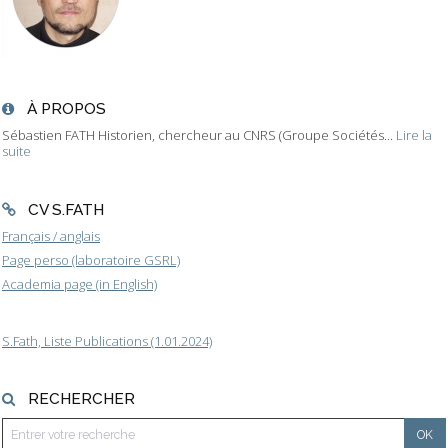
À PROPOS
Sébastien FATH Historien, chercheur au CNRS (Groupe Sociétés...
Lire la
suite
CV S.FATH
Français / anglais
Page perso (laboratoire GSRL)
Academia page (in English)
S.Fath, Liste Publications (1.01.2024)
RECHERCHER