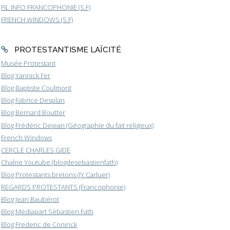
FIL INFO FRANCOPHONIE (S.F)
FRENCH WINDOWS (S.F)
PROTESTANTISME LAÏCITÉ
Musée Protestant
Blog Yannick Fer
Blog Baptiste Coulmont
Blog Fabrice Desplan
Blog Bernard Boutter
Blog Frédéric Dejean (Géographie du fait religieux)
French Windows
CERCLE CHARLES GIDE
Chaîne Youtube (blogdesebastienfath)
Blog Protestants bretons (JY.Carluer)
REGARDS PROTESTANTS (Francophonie)
Blog Jean Baubérot
Blog Médiapart Sébastien Fath
Blog Frederic de Coninck