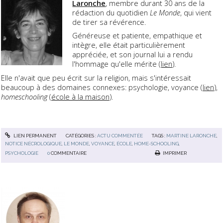
Laronche
, membre durant 30 ans de la
rédaction du quotidien
Le Monde
, qui vient
de tirer sa révérence.
Généreuse et patiente, empathique et
intègre, elle était particulièrement
appréciée, et son journal lui a rendu
l'hommage qu'elle mérite (
lien
).
Elle n'avait que peu écrit sur la religion, mais s'intéressait
beaucoup à des domaines connexes: psychologie, voyance (
lien
),
homeschooling
(
école à la maison
).
LIEN PERMANENT
CATÉGORIES :
ACTU COMMENTÉE
TAGS :
MARTINE LARONCHE
,
NOTICE NÉCROLOGIQUE
,
LE MONDE
,
VOYANCE
,
ÉCOLE
,
HOME-SCHOOLING
,
PSYCHOLOGIE
0
COMMENTAIRE
IMPRIMER