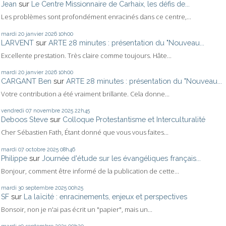
Jean
sur
Le Centre Missionnaire de Carhaix, les défis de...
Les problèmes sont profondément enracinés dans ce centre,...
mardi 20
janvier 2026
10h00
LARVENT
sur
ARTE 28 minutes : présentation du "Nouveau...
Excellente prestation. Très claire comme toujours. Hâte...
mardi 20
janvier 2026
10h00
CARGANT Ben
sur
ARTE 28 minutes : présentation du "Nouveau...
Votre contribution a été vraiment brillante. Cela donne...
vendredi 07
novembre 2025
22h45
Deboos Steve
sur
Colloque Protestantisme et Interculturalité
Cher Sébastien Fath, Étant donné que vous vous faites...
mardi 07
octobre 2025
08h46
Philippe
sur
Journée d'étude sur les évangéliques français...
Bonjour, comment être informé de la publication de cette...
mardi 30
septembre 2025
00h25
SF
sur
La laïcité : enracinements, enjeux et perspectives
Bonsoir, non je n'ai pas écrit un "papier", mais un...