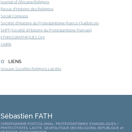
Journal of Africana Religions
Revue d'Histoire des Religions
Social Compass
Société d'Histoire du Protestantisme Franco-Québécois
SHPF (Société d'Histoire du Protestantisme Français)
ETHNOGRAPHIQUES.Org
CAIRN
LIENS
Groupe Sociétés Religions Laïcités
Sébastien FATH
CHRISTIANISME POSTCOLONIAL, PROTESTANTISMES, EVANGELIQUES /
PENTECÔTISTES, LAICITE, GEOPOLITIQUE DES RELIGIONS, REPUBLIQUE et