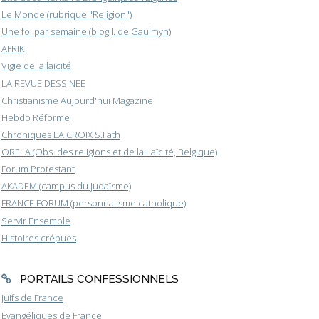
Le Monde (rubrique "Religion")
Une foi par semaine (blog I. de Gaulmyn)
AFRIK
Vigie de la laïcité
LA REVUE DESSINEE
Christianisme Aujourd'hui Magazine
Hebdo Réforme
Chroniques LA CROIX S.Fath
ORELA (Obs. des religions et de la Laïcité, Belgique)
Forum Protestant
AKADEM (campus du judaïsme)
FRANCE FORUM (personnalisme catholique)
Servir Ensemble
Histoires crépues
PORTAILS CONFESSIONNELS
Juifs de France
Evangéliques de France