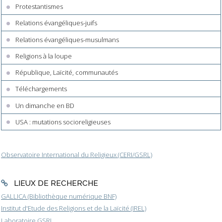
Protestantismes
Relations évangéliques-juifs
Relations évangéliques-musulmans
Religions à la loupe
République, Laïcité, communautés
Téléchargements
Un dimanche en BD
USA : mutations socioreligieuses
Observatoire International du Religieux (CERI/GSRL)
LIEUX DE RECHERCHE
GALLICA (Bibliothèque numérique BNF)
Institut d'Etude des Religions et de la Laïcité (IREL)
Laboratoire GSRL