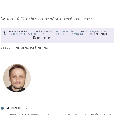
NB: merci à Claire Hossack de m'avoir signalé cette vidéo
LIEN PERMANENT
CATÉGORIES :
ACTU COMMENTÉE
TAGS :
VOEUX
,
GEORGES
BIZET
,
VIDÉO
,
CARMEN
,
MICHEL LAUZIÈRE
,
QUÉBEC
,
JULIA MIGENES
0
COMMENTAIRE
IMPRIMER
Les commentaires sont fermés.
À PROPOS
Sébastien FATH Historien, chercheur au CNRS (Groupe Sociétés...
Lire la