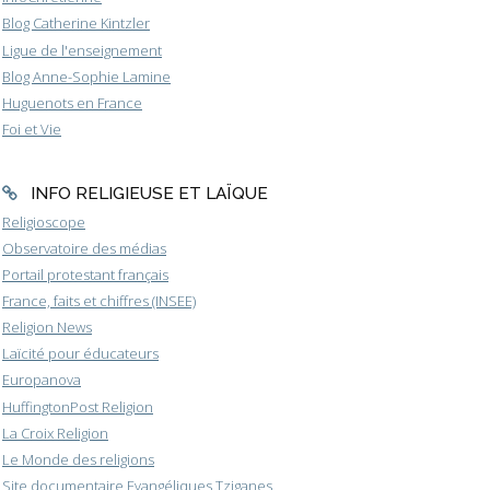
Blog Catherine Kintzler
Ligue de l'enseignement
Blog Anne-Sophie Lamine
Huguenots en France
Foi et Vie
INFO RELIGIEUSE ET LAÏQUE
Religioscope
Observatoire des médias
Portail protestant français
France, faits et chiffres (INSEE)
Religion News
Laïcité pour éducateurs
Europanova
HuffingtonPost Religion
La Croix Religion
Le Monde des religions
Site documentaire Evangéliques Tziganes