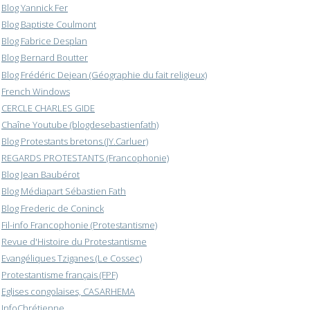
Blog Yannick Fer
Blog Baptiste Coulmont
Blog Fabrice Desplan
Blog Bernard Boutter
Blog Frédéric Dejean (Géographie du fait religieux)
French Windows
CERCLE CHARLES GIDE
Chaîne Youtube (blogdesebastienfath)
Blog Protestants bretons (JY.Carluer)
REGARDS PROTESTANTS (Francophonie)
Blog Jean Baubérot
Blog Médiapart Sébastien Fath
Blog Frederic de Coninck
Fil-info Francophonie (Protestantisme)
Revue d'Histoire du Protestantisme
Evangéliques Tziganes (Le Cossec)
Protestantisme français (FPF)
Eglises congolaises, CASARHEMA
InfoChrétienne