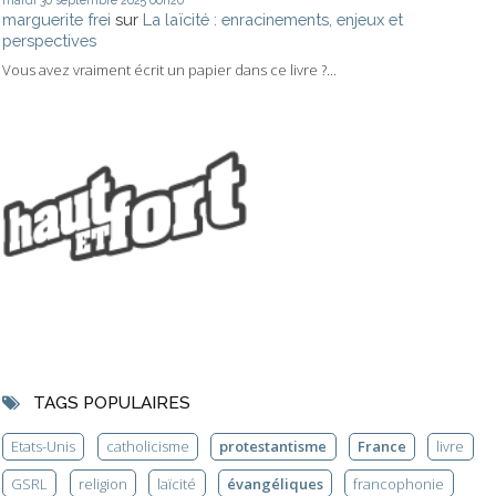
mardi 30
septembre 2025
00h20
marguerite frei
sur
La laïcité : enracinements, enjeux et
perspectives
Vous avez vraiment écrit un papier dans ce livre ?...
TAGS POPULAIRES
Etats-Unis
catholicisme
protestantisme
France
livre
GSRL
religion
laïcité
évangéliques
francophonie