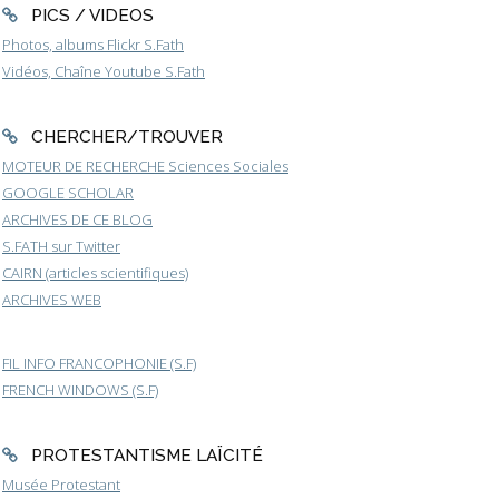
PICS / VIDEOS
Photos, albums Flickr S.Fath
Vidéos, Chaîne Youtube S.Fath
CHERCHER/TROUVER
MOTEUR DE RECHERCHE Sciences Sociales
GOOGLE SCHOLAR
ARCHIVES DE CE BLOG
S.FATH sur Twitter
CAIRN (articles scientifiques)
ARCHIVES WEB
FIL INFO FRANCOPHONIE (S.F)
FRENCH WINDOWS (S.F)
PROTESTANTISME LAÏCITÉ
Musée Protestant