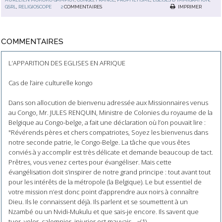
GSRL
,
RELIGIOSCOPE
2
COMMENTAIRES
IMPRIMER
COMMENTAIRES
L’APPARITION DES EGLISES EN AFRIQUE
Cas de l’aire culturelle kongo
Dans son allocution de bienvenu adressée aux Missionnaires venus
au Congo, Mr. JULES RENQUIN, Ministre de Colonies du royaume de la
Belgique au Congo-belge, a fait une déclaration où l’on pouvait lire :
"Révérends pères et chers compatriotes, Soyez les bienvenus dans
notre seconde patrie, le Congo-Belge. La tâche que vous êtes
conviés à y accomplir est très délicate et demande beaucoup de tact.
Prêtres, vous venez certes pour évangéliser. Mais cette
évangélisation doit s’inspirer de notre grand principe : tout avant tout
pour les intérêts de la métropole (la Belgique). Le but essentiel de
votre mission n’est donc point d’apprendre aux noirs à connaître
Dieu. Ils le connaissent déjà. Ils parlent et se soumettent à un
Nzambé ou un Nvidi-Mukulu et que sais-je encore. Ils savent que
tuer, voler, calomnier, injurier est mauvais… »(1).