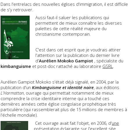
Dans l'entrelacs des nouvelles églises d'immigration, il est difficile
de s'y retrouver.
Aussi faut-il saluer les publications qui
permettent de mieux connaître les diverses
palettes de cette réalité majeure du
christianisme contemporain.
C'est dans cet esprit que je voudrais attirer
l'attention sur la publication du dernier livre
d'
Aurélien Mokoko Gampio
t
, spécialiste du
kimbanguisme
et post-doc rattaché au laboratoire
GSRL
.
Aurélien Gampiot Mokoko s'était déjà signalé, en 2004, par la
publication d'un
Kimbanguisme et identité noire
, aux éditions
L'Harmattan
, ouvrage qui permettait notamment de mieux
comprendre la crise identitaire interne qui a touché ces
dernières années cette église congolaise prophétique très
particulière (qui rassemblerait plus de 15 millions de membres à
l'échelle mondiale).
Cet ouvrage avait fait l'objet, en 2006, d'
une
présentation éclairante sur l'excellent site