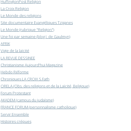
HuffingtonPost Religion
La Croix Religion
Le Monde des religions
Site documentaire Evangéliques Tziganes
Le Monde (rubrique "Religion")
Une foi par semaine (blog I. de Gaulmyn)
AFRIK
Vigie de la laïcité
LA REVUE DESSINEE
Christianisme Aujourd'hui Magazine
Hebdo Réforme
Chroniques LA CROIX S.Fath
ORELA (Obs. des religions et de la Laïcité, Belgique)
Forum Protestant
AKADEM (campus du judaïsme)
FRANCE FORUM (personnalisme catholique)
Servir Ensemble
Histoires crépues