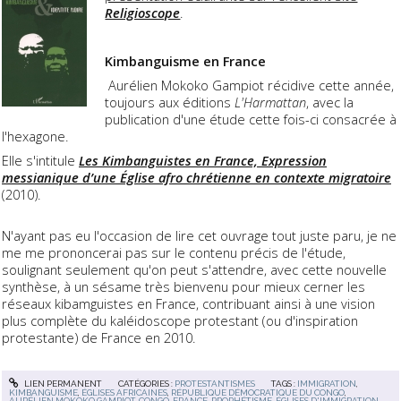
Religioscope
.
Kimbanguisme en France
Aurélien Mokoko Gampiot récidive cette année,
toujours aux éditions
L'Harmattan
, avec la
publication d'une étude cette fois-ci consacrée à
l'hexagone.
Elle s'intitule
Les Kimbanguistes en France, Expression
messianique d’une Église afro chrétienne en contexte migratoire
(2010).
N'ayant pas eu l'occasion de lire cet ouvrage tout juste paru, je ne
me me prononcerai pas sur le contenu précis de l'étude,
soulignant seulement qu'on peut s'attendre, avec cette nouvelle
synthèse, à un sésame très bienvenu pour mieux cerner les
réseaux kibamguistes en France, contribuant ainsi à une vision
plus complète du kaléidoscope protestant (ou d'inspiration
protestante) de France en 2010.
LIEN PERMANENT
CATÉGORIES :
PROTESTANTISMES
TAGS :
IMMIGRATION
,
KIMBANGUISME
,
ÉGLISES AFRICAINES
,
RÉPUBLIQUE DÉMOCRATIQUE DU CONGO
,
AURÉLIEN MOKOKO GAMPIOT
,
CONGO
,
FRANCE
,
PROPHÉTISME
,
ÉGLISES D'IMMIGRATION
,