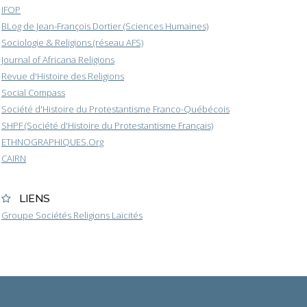
IFOP
BLog de Jean-François Dortier (Sciences Humaines)
Sociologie & Religions (réseau AFS)
Journal of Africana Religions
Revue d'Histoire des Religions
Social Compass
Société d'Histoire du Protestantisme Franco-Québécois
SHPF (Société d'Histoire du Protestantisme Français)
ETHNOGRAPHIQUES.Org
CAIRN
LIENS
Groupe Sociétés Religions Laïcités