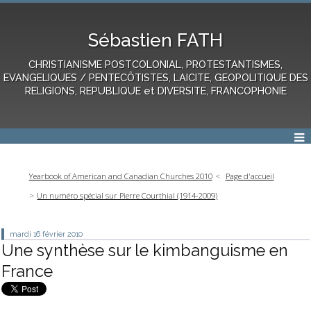
Sébastien FATH
CHRISTIANISME POSTCOLONIAL, PROTESTANTISMES,
EVANGELIQUES / PENTECÔTISTES, LAICITE, GEOPOLITIQUE DES
RELIGIONS, REPUBLIQUE et DIVERSITE, FRANCOPHONIE
Yearbook of American and Canadian Churches 2010
Page d'accueil
Un numéro spécial sur Pierre Courthial (1914-2009)
mardi 16
février 2010
Une synthèse sur le kimbanguisme en
France