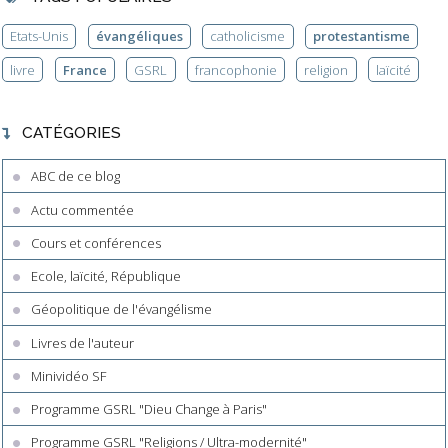
Etats-Unis
évangéliques
catholicisme
protestantisme
livre
France
GSRL
francophonie
religion
laïcité
CATÉGORIES
ABC de ce blog
Actu commentée
Cours et conférences
Ecole, laïcité, République
Géopolitique de l'évangélisme
Livres de l'auteur
Minividéo SF
Programme GSRL "Dieu Change à Paris"
Programme GSRL "Religions / Ultra-modernité"