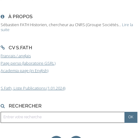
À PROPOS
Sébastien FATH Historien, chercheur au CNRS (Groupe Sociétés...
Lire la
suite
CV S.FATH
Français / anglais
Page perso (laboratoire GSRL)
Academia page (in English)
S.Fath, Liste Publications (1.01.2024)
RECHERCHER