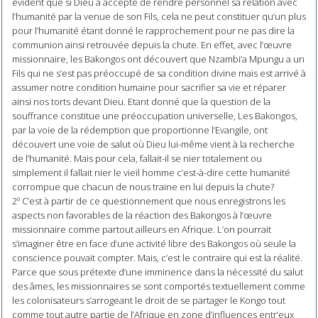
évident que si Dieu a accepté de rendre personnel sa relation avec
l’humanité par la venue de son Fils, cela ne peut constituer qu’un plus
pour l’humanité étant donné le rapprochement pour ne pas dire la
communion ainsi retrouvée depuis la chute. En effet, avec l’œuvre
missionnaire, les Bakongos ont découvert que Nzambi’a Mpungu a un
Fils qui ne s’est pas préoccupé de sa condition divine mais est arrivé à
assumer notre condition humaine pour sacrifier sa vie et réparer
ainsi nos torts devant Dieu. Etant donné que la question de la
souffrance constitue une préoccupation universelle, Les Bakongos,
par la voie de la rédemption que proportionne l’Evangile, ont
découvert une voie de salut où Dieu lui-même vient à la recherche
de l’humanité. Mais pour cela, fallait-il se nier totalement ou
simplement il fallait nier le vieil homme c’est-à-dire cette humanité
corrompue que chacun de nous traine en lui depuis la chute?
2º C’est à partir de ce questionnement que nous enregistrons les
aspects non favorables de la réaction des Bakongos à l’œuvre
missionnaire comme partout ailleurs en Afrique. L’on pourrait
s’imaginer être en face d’une activité libre des Bakongos où seule la
conscience pouvait compter. Mais, c’est le contraire qui est la réalité.
Parce que sous prétexte d’une imminence dans la nécessité du salut
des âmes, les missionnaires se sont comportés textuellement comme
les colonisateurs s’arrogeant le droit de se partager le Kongo tout
comme tout autre partie de l’Afrique en zone d’influences entr’eux