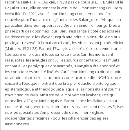
reconnaissait-elle : « …Au ciel, il n y a pas de couleurs… ». Brûlée vif le
02 Juillet 1706, elle annoncera la venue de Simon Kimbangu qui sera
invincible. En 1921, avec Simon Kimbangu commence une ère
nouvelle pour l’humanité en général et les Bakongos et l’Afrique, en
particulier dans leur rapport avec Dieu. En Simon Kimbangu, Dieu a
pris le parti des opprimés ; oui ! Dieu s’est rangé à coté des écrasés
de l’histoire pour les élever jusqu’à atteindre la plénitude. Ainsi aux
privilèges réservés à la maison d’Israël, les Africains ont pu bénéficier
(Matthieu 15,21-28). Partant, l’Evangile a cessé d’être seulement une
littérature en prouvant toute sa force vitale. Car : les morts sont
ressuscités, les aveugles ont vu, les sourds ont entendu, les muets
ont parlé, les paralytiques ont marchés, l’Evangile a été annoncé et
les consciences ont été libérés. Car Simon Kimbangu a dit : « le noir
deviendra blanc et le blanc, noir » ; une façon de dire NON à l’ordre
existant à l’époque montrant que la triple réduction (ontologique,
épistémologique et théologique) à laquelle les noirs étaient soumis
n’avait rien de divin. Ainsi est né le mouvement kimbanguiste qui
donna lieu à l’Eglise Kimbanguiste. Partout chez les Bakongos tout
comme ailleurs, avec des expériences similaires, sont nés des Eglises
que les spécialistes s’empressent de dénommer « églises
indépendantes africaines » pour les différencier des églises
missionnaires.