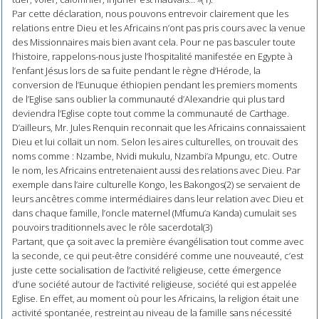
Par cette déclaration, nous pouvons entrevoir clairement que les
relations entre Dieu et les Africains n’ont pas pris cours avec la venue
des Missionnaires mais bien avant cela. Pour ne pas basculer toute
l’histoire, rappelons-nous juste l’hospitalité manifestée en Egypte à
l’enfant Jésus lors de sa fuite pendant le règne d’Hérode, la
conversion de l’Eunuque éthiopien pendant les premiers moments
de l’Eglise sans oublier la communauté d’Alexandrie qui plus tard
deviendra l’Eglise copte tout comme la communauté de Carthage.
D’ailleurs, Mr. Jules Renquin reconnait que les Africains connaissaient
Dieu et lui collait un nom. Selon les aires culturelles, on trouvait des
noms comme : Nzambe, Nvidi mukulu, Nzambi’a Mpungu, etc. Outre
le nom, les Africains entretenaient aussi des relations avec Dieu. Par
exemple dans l’aire culturelle Kongo, les Bakongos(2) se servaient de
leurs ancêtres comme intermédiaires dans leur relation avec Dieu et
dans chaque famille, l’oncle maternel (Mfumu’a Kanda) cumulait ses
pouvoirs traditionnels avec le rôle sacerdotal(3)
Partant, que ça soit avec la première évangélisation tout comme avec
la seconde, ce qui peut-être considéré comme une nouveauté, c’est
juste cette socialisation de l’activité religieuse, cette émergence
d’une société autour de l’activité religieuse, société qui est appelée
Eglise. En effet, au moment où pour les Africains, la religion était une
activité spontanée, restreint au niveau de la famille sans nécessité