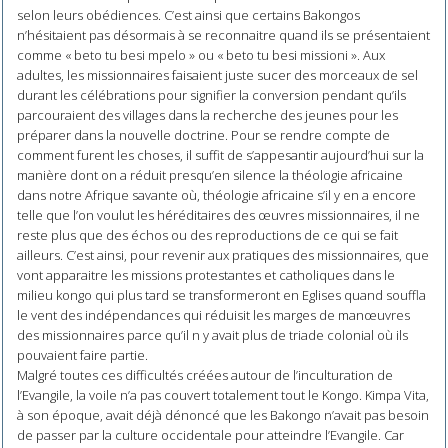
selon leurs obédiences. C’est ainsi que certains Bakongos
n’hésitaient pas désormais à se reconnaitre quand ils se présentaient
comme « beto tu besi mpelo » ou « beto tu besi missioni ». Aux
adultes, les missionnaires faisaient juste sucer des morceaux de sel
durant les célébrations pour signifier la conversion pendant qu’ils
parcouraient des villages dans la recherche des jeunes pour les
préparer dans la nouvelle doctrine. Pour se rendre compte de
comment furent les choses, il suffit de s’appesantir aujourd’hui sur la
manière dont on a réduit presqu’en silence la théologie africaine
dans notre Afrique savante où, théologie africaine s’il y en a encore
telle que l’on voulut les héréditaires des œuvres missionnaires, il ne
reste plus que des échos ou des reproductions de ce qui se fait
ailleurs. C’est ainsi, pour revenir aux pratiques des missionnaires, que
vont apparaitre les missions protestantes et catholiques dans le
milieu kongo qui plus tard se transformeront en Eglises quand souffla
le vent des indépendances qui réduisit les marges de manœuvres
des missionnaires parce qu’il n y avait plus de triade colonial où ils
pouvaient faire partie.
Malgré toutes ces difficultés créées autour de l’inculturation de
l’Evangile, la voile n’a pas couvert totalement tout le Kongo. Kimpa Vita,
à son époque, avait déjà dénoncé que les Bakongo n’avait pas besoin
de passer par la culture occidentale pour atteindre l’Evangile. Car