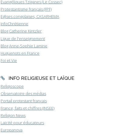
Evangéliques Tziganes (Le Cossec)
Protestantisme français (FPF)
Eglises congolaises, CASARHEMA
InfoChrétienne
Blog Catherine Kintzler
Ligue de l'enseignement
Blog Anne-Sophie Lamine
Huguenots en France
Foi et Vie
INFO RELIGIEUSE ET LAÏQUE
Religioscope
Observatoire des médias
Portail protestant français
France, faits et chiffres (INSEE)
Religion News
Laïcité pour éducateurs
Europanova