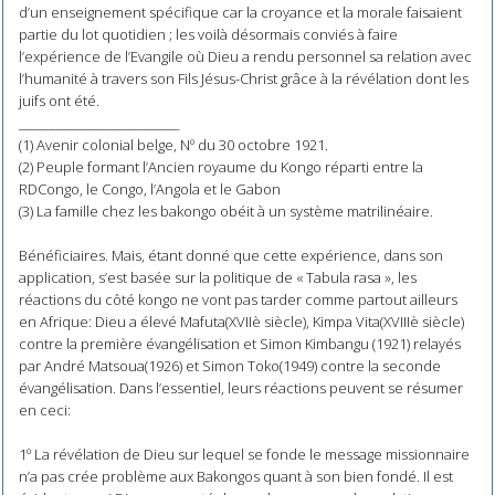
d’un enseignement spécifique car la croyance et la morale faisaient
partie du lot quotidien ; les voilà désormais conviés à faire
l’expérience de l’Evangile où Dieu a rendu personnel sa relation avec
l’humanité à travers son Fils Jésus-Christ grâce à la révélation dont les
juifs ont été.
_____________________________
(1) Avenir colonial belge, Nº du 30 octobre 1921.
(2) Peuple formant l’Ancien royaume du Kongo réparti entre la
RDCongo, le Congo, l’Angola et le Gabon
(3) La famille chez les bakongo obéit à un système matrilinéaire.
Bénéficiaires. Mais, étant donné que cette expérience, dans son
application, s’est basée sur la politique de « Tabula rasa », les
réactions du côté kongo ne vont pas tarder comme partout ailleurs
en Afrique: Dieu a élevé Mafuta(XVIIè siècle), Kimpa Vita(XVIIIè siècle)
contre la première évangélisation et Simon Kimbangu (1921) relayés
par André Matsoua(1926) et Simon Toko(1949) contre la seconde
évangélisation. Dans l’essentiel, leurs réactions peuvent se résumer
en ceci:
1º La révélation de Dieu sur lequel se fonde le message missionnaire
n’a pas crée problème aux Bakongos quant à son bien fondé. Il est