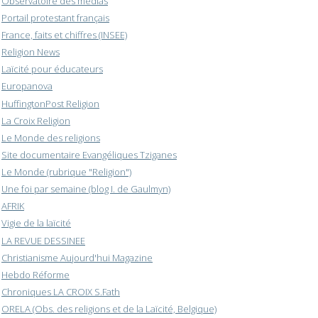
Observatoire des médias
Portail protestant français
France, faits et chiffres (INSEE)
Religion News
Laïcité pour éducateurs
Europanova
HuffingtonPost Religion
La Croix Religion
Le Monde des religions
Site documentaire Evangéliques Tziganes
Le Monde (rubrique "Religion")
Une foi par semaine (blog I. de Gaulmyn)
AFRIK
Vigie de la laïcité
LA REVUE DESSINEE
Christianisme Aujourd'hui Magazine
Hebdo Réforme
Chroniques LA CROIX S.Fath
ORELA (Obs. des religions et de la Laïcité, Belgique)