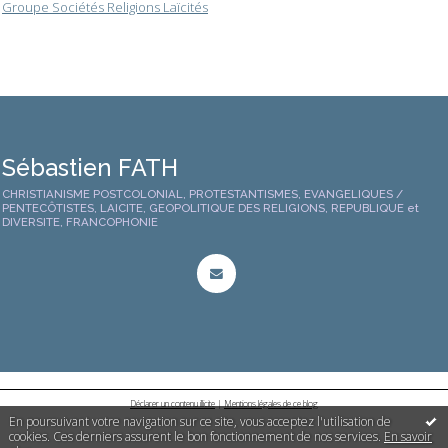
Groupe Sociétés Religions Laïcités
Sébastien FATH
CHRISTIANISME POSTCOLONIAL, PROTESTANTISMES, EVANGELIQUES /
PENTECÔTISTES, LAICITE, GEOPOLITIQUE DES RELIGIONS, REPUBLIQUE et
DIVERSITE, FRANCOPHONIE
Déclarer un contenu illicite
|
Mentions légales de ce blog
En poursuivant votre navigation sur ce site, vous acceptez l'utilisation de
cookies. Ces derniers assurent le bon fonctionnement de nos services.
En savoir