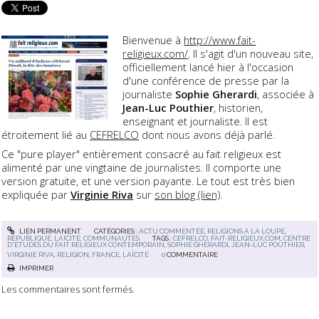
Bienvenue à
http://www.fait-
religieux.com/
. Il s'agit d'un nouveau site,
officiellement lancé hier à l'occasion
d'une conférence de presse par la
journaliste
Sophie Gherardi
, associée à
Jean-Luc Pouthier
, historien,
enseignant et journaliste. Il est
étroitement lié au
CEFRELCO
dont nous avons déjà parlé.
Ce "pure player" entièrement consacré au fait religieux est
alimenté par une vingtaine de journalistes. Il comporte une
version gratuite, et une version payante. Le tout est très bien
expliquée par
Virginie Riva
sur
son blog (lien)
.
LIEN PERMANENT
CATÉGORIES :
ACTU COMMENTÉE
,
RELIGIONS À LA LOUPE
,
RÉPUBLIQUE, LAÏCITÉ, COMMUNAUTÉS
TAGS :
CEFRELCO
,
FAIT-RELIGIEUX.COM
,
CENTRE
D'ÉTUDES DU FAIT RELIGIEUX CONTEMPORAIN
,
SOPHIE GHERARDI
,
JEAN-LUC POUTHIER
,
VIRGINIE RIVA
,
RELIGION
,
FRANCE
,
LAÏCITÉ
0
COMMENTAIRE
IMPRIMER
Les commentaires sont fermés.