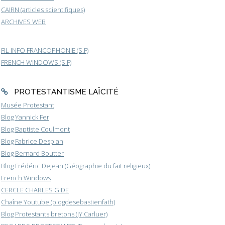
CAIRN (articles scientifiques)
ARCHIVES WEB
FIL INFO FRANCOPHONIE (S.F)
FRENCH WINDOWS (S.F)
PROTESTANTISME LAÏCITÉ
Musée Protestant
Blog Yannick Fer
Blog Baptiste Coulmont
Blog Fabrice Desplan
Blog Bernard Boutter
Blog Frédéric Dejean (Géographie du fait religieux)
French Windows
CERCLE CHARLES GIDE
Chaîne Youtube (blogdesebastienfath)
Blog Protestants bretons (JY.Carluer)