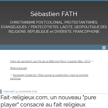
Sébastien FATH
CHRISTIANISME POSTCOLONIAL, PROTESTANTISMES,
EVANGELIQUES / PENTECÔTISTES, LAICITE, GEOPOLITIQUE DES
RELIGIONS, REPUBLIQUE et DIVERSITE, FRANCOPHONIE
Vient de paraître!! Les Fils de la Réforme (Paris, Cavalier Bleu, 2012)
Page d'accueil
Esclavage moderne: l'Etat coupe la subvention mais le combat
continue
mercredi 14
novembre 2012
Fait-religieux.com, un nouveau "pure
player" consacré au fait religieux