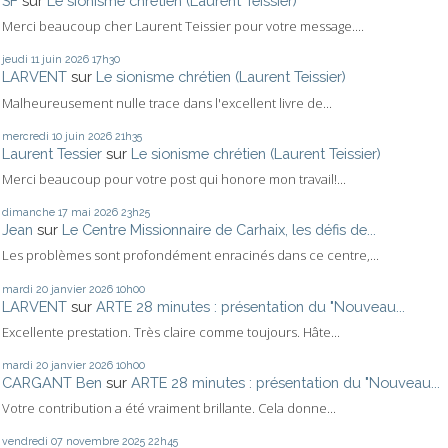
SF
sur
Le sionisme chrétien (Laurent Teissier)
Merci beaucoup cher Laurent Teissier pour votre message....
jeudi 11
juin 2026
17h30
LARVENT
sur
Le sionisme chrétien (Laurent Teissier)
Malheureusement nulle trace dans l'excellent livre de...
mercredi 10
juin 2026
21h35
Laurent Tessier
sur
Le sionisme chrétien (Laurent Teissier)
Merci beaucoup pour votre post qui honore mon travail!...
dimanche 17
mai 2026
23h25
Jean
sur
Le Centre Missionnaire de Carhaix, les défis de...
Les problèmes sont profondément enracinés dans ce centre,...
mardi 20
janvier 2026
10h00
LARVENT
sur
ARTE 28 minutes : présentation du "Nouveau...
Excellente prestation. Très claire comme toujours. Hâte...
mardi 20
janvier 2026
10h00
CARGANT Ben
sur
ARTE 28 minutes : présentation du "Nouveau...
Votre contribution a été vraiment brillante. Cela donne...
vendredi 07
novembre 2025
22h45