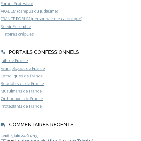
Forum Protestant
AKADEM (campus du judaïsme)
FRANCE FORUM (personnalisme catholique)
Servir Ensemble
Histoires crépues
PORTAILS CONFESSIONNELS
Juifs de France
Evangéliques de France
Catholiques de France
Bouddhistes de France
Musulmans de France
Orthodoxes de France
Protestants de France
COMMENTAIRES RÉCENTS
lundi 15
juin 2026
17h55