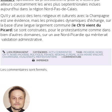
ailleurs constamment les aires plus septentrionales inclues
aujourd'hui dans la région Nord-Pas-de-Calais.
Qu'il y ait aussi des liens religieux et culturels avec la Champagne
est une évidence, mais les principales dynamiques d'échange, sur
la base d'une langue largement commune (
le Ch'ti vient du
Picard
) se sont construites, pour le protestantisme comme dans
bien d'autres domaines, sur un axe Nord-Picardie qui mériterait
validation administrative.
LIEN PERMANENT
CATÉGORIES :
ACTU COMMENTÉE
TAGS :
PICARDIE
,
NORD
,
CH'TI
,
NORD-PICARDIE
,
POLITIQUE
,
FRANCE
,
RÉGIONS
,
EUROPE
,
JEAN-MARIE WISCART
,
CHAMPAGNE
,
HUGUENOTS
,
PROTESTANTISME
0
COMMENTAIRE
IMPRIMER
Les commentaires sont fermés.