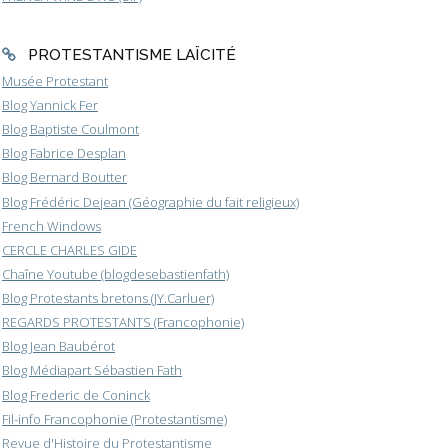
PROTESTANTISME LAÏCITÉ
Musée Protestant
Blog Yannick Fer
Blog Baptiste Coulmont
Blog Fabrice Desplan
Blog Bernard Boutter
Blog Frédéric Dejean (Géographie du fait religieux)
French Windows
CERCLE CHARLES GIDE
Chaîne Youtube (blogdesebastienfath)
Blog Protestants bretons (JY.Carluer)
REGARDS PROTESTANTS (Francophonie)
Blog Jean Baubérot
Blog Médiapart Sébastien Fath
Blog Frederic de Coninck
Fil-info Francophonie (Protestantisme)
Revue d'Histoire du Protestantisme