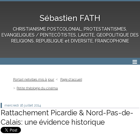
Sébastien FATH
CHRISTIANISME POSTCOLONIAL, PROTESTANTISMES,
EVANGELIQUES / PENTECÔTISTES, LAICITE, GEOPOLITIQUE DES
RELIGIONS, REPUBLIQUE et DIVERSITE, FRANCOPHONIE
Portail netvibes mis à jour
Page d'accueil
Petite théologie du cinéma
mercredi 16
juillet 2014
Rattachement Picardie & Nord-Pas-de-
Calais: une évidence historique