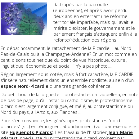
Rattrapés par la patrouille
(européenne), et après avoir perdu
deux ans en enterrant une réforme
territoriale imparfaite, mais qui avait le
mérite d'exister, le gouvernement et le
parlement français s'attaquent enfin à la
refonte/réduction des régions.
En débat notamment, le rattachement de la Picardie.... au Nord-
Pas-de-Calais ou à la Champagne-Ardenne? En un mot comme en
cent, disons tout net que du point de vue historique, culturel,
linguistique, économique et social, il n'y a pas photo....
Région largement sous-cotée, mais à fort caractère, la PICARDIE
s'insère naturellement dans un ensemble nordiste, au sein d'un
espace Nord-Picardie
d'une très grande cohérence.
Du petit bout de la lorgnette.... protestante, on rappellera, en note
de bas de page, qu'à l'instar du catholicisme, le protestantisme
picard s'est largement conjugué, et mêlé, au protestantisme du
Nord du pays, à l'Artois, aux Flandres...
Pour s'en convaincre, les généalogies protestantes "nord-
picardes" (sic) en témoignent abondamment (voir par exemple le
site
Huguenots-Picards
). Les travaux de l'historien
Jean-Marie
Wiscart
, spécialiste du protestantisme picard, croisent par