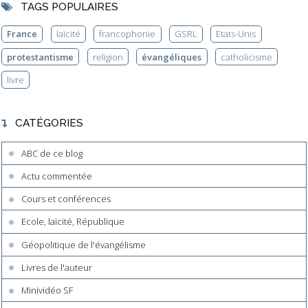
TAGS POPULAIRES
France
laïcité
francophonie
GSRL
Etats-Unis
protestantisme
religion
évangéliques
catholicisme
livre
CATÉGORIES
ABC de ce blog
Actu commentée
Cours et conférences
Ecole, laïcité, République
Géopolitique de l'évangélisme
Livres de l'auteur
Minividéo SF