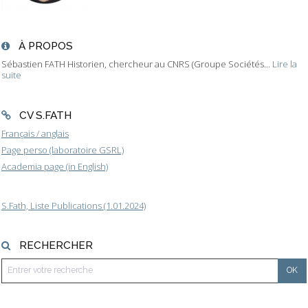
À PROPOS
Sébastien FATH Historien, chercheur au CNRS (Groupe Sociétés...
Lire la
suite
CV S.FATH
Français / anglais
Page perso (laboratoire GSRL)
Academia page (in English)
S.Fath, Liste Publications (1.01.2024)
RECHERCHER