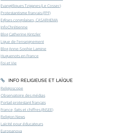
Evangéliques Tziganes (Le Cossec)
Protestantisme français (FPF)
Eglises congolaises, CASARHEMA
InfoChrétienne
Blog Catherine Kintzler
Ligue de l'enseignement
Blog Anne-Sophie Lamine
Huguenots en France
Foi et Vie
INFO RELIGIEUSE ET LAÏQUE
Religioscope
Observatoire des médias
Portail protestant français
France, faits et chiffres (INSEE)
Religion News
Laïcité pour éducateurs
Europanova