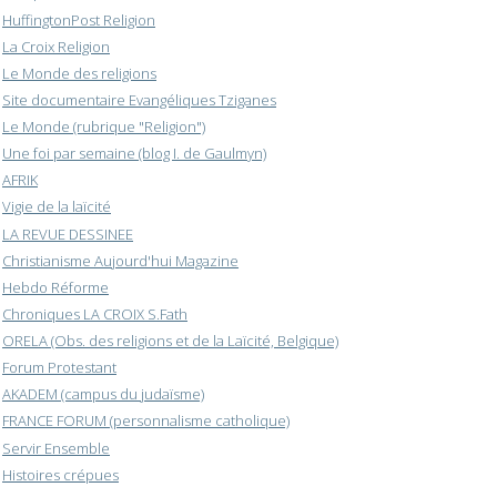
HuffingtonPost Religion
La Croix Religion
Le Monde des religions
Site documentaire Evangéliques Tziganes
Le Monde (rubrique "Religion")
Une foi par semaine (blog I. de Gaulmyn)
AFRIK
Vigie de la laïcité
LA REVUE DESSINEE
Christianisme Aujourd'hui Magazine
Hebdo Réforme
Chroniques LA CROIX S.Fath
ORELA (Obs. des religions et de la Laïcité, Belgique)
Forum Protestant
AKADEM (campus du judaïsme)
FRANCE FORUM (personnalisme catholique)
Servir Ensemble
Histoires crépues