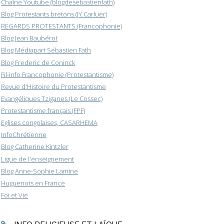
Chaîne Youtube (blogdesebastienfath)
Blog Protestants bretons (JY.Carluer)
REGARDS PROTESTANTS (Francophonie)
Blog Jean Baubérot
Blog Médiapart Sébastien Fath
Blog Frederic de Coninck
Fil-info Francophonie (Protestantisme)
Revue d'Histoire du Protestantisme
Evangéliques Tziganes (Le Cossec)
Protestantisme français (FPF)
Eglises congolaises, CASARHEMA
InfoChrétienne
Blog Catherine Kintzler
Ligue de l'enseignement
Blog Anne-Sophie Lamine
Huguenots en France
Foi et Vie