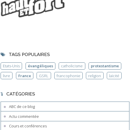
TAGS POPULAIRES
Etats-Unis
évangéliques
catholicisme
protestantisme
livre
France
GSRL
francophonie
religion
laïcité
CATÉGORIES
ABC de ce blog
Actu commentée
Cours et conférences