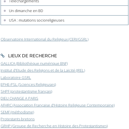
Téléchargements
Un dimanche en BD
USA : mutations socioreligieuses
Observatoire International du Religieux (CERI/GSRL)
LIEUX DE RECHERCHE
GALLICA (Bibliothèque numérique BNF)
Institut d'Etude des Religions et de la Laïcité (IREL)
Laboratoire GSRL
EPHE-PSL (Sciences Religieuses)
SHPF (protestantisme français)
DIEU CHANGE A PARIS
AFHRC (Association Française d'Histoire Religieuse Contemporaine)
SEMF (méthodisme)
Protestants bretons
GRHP (Groupe de Recherche en Histoire des Protestantismes)