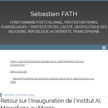
Sébastien FATH
CHRISTIANISME POSTCOLONIAL, PROTESTANTISMES,
EVANGELIQUES / PENTECÔTISTES, LAICITE, GEOPOLITIQUE DES
RELIGIONS, REPUBLIQUE et DIVERSITE, FRANCOPHONIE
Aperçu des thématiques sociales dans l'évangélisme français
aujourd'hui
Page d'accueil
Reconfigurations paroissiales catholiques à Paris: séance à venir au
GSRL
vendredi 10
octobre 2014
Retour sur l'inauguration de l'institut Al
Mowafaqa au Maroc