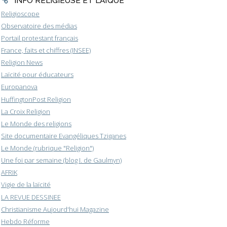
INFO RELIGIEUSE ET LAÏQUE
Religioscope
Observatoire des médias
Portail protestant français
France, faits et chiffres (INSEE)
Religion News
Laïcité pour éducateurs
Europanova
HuffingtonPost Religion
La Croix Religion
Le Monde des religions
Site documentaire Evangéliques Tziganes
Le Monde (rubrique "Religion")
Une foi par semaine (blog I. de Gaulmyn)
AFRIK
Vigie de la laïcité
LA REVUE DESSINEE
Christianisme Aujourd'hui Magazine
Hebdo Réforme