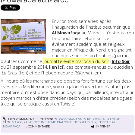
Environ trois semaines après
l'inauguration de l'institut oecuménique
Al Mowafaqa
au Maroc, il n'est pas trop
tard pour faire retour sur cet
événement académique et religieux
majeur en Afrique du Nord, en signalant
quelques sources archivables (parmi
d'autres), comme ce
journal télévisé marocain du soir
(
Info Soir
du 21 septembre 2014,
lien ici
), ces compte-rendus du quotidien
La Croix
(lien)
et de l'hebdomadaire
Réforme
(lien)
.
A l'heure où les marchands de cloisons font fortune sur les deux
rives de la Méditerranée, voici un jalon d'ouverture d'autant plus
méritoire qu'il est posé dans un pays qui, par ailleurs, interdit à un
citoyen marocain d'être chrétien (selon des modalités analogues
à ce qui se pratique aussi en Tunisie).
LIEN PERMANENT
CATÉGORIES :
PROTESTANTISMES
,
RELIGIONS À LA LOUPE
TAGS :
MAROC
,
RABAT
,
OECUMÉNISME
,
DIALOGUE INTERRELIGIEUX
,
INSTITUT AL
MOWAFAQA
0
COMMENTAIRE
IMPRIMER