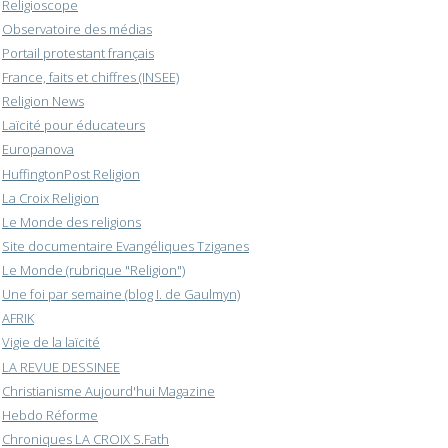
Religioscope
Observatoire des médias
Portail protestant français
France, faits et chiffres (INSEE)
Religion News
Laïcité pour éducateurs
Europanova
HuffingtonPost Religion
La Croix Religion
Le Monde des religions
Site documentaire Evangéliques Tziganes
Le Monde (rubrique "Religion")
Une foi par semaine (blog I. de Gaulmyn)
AFRIK
Vigie de la laïcité
LA REVUE DESSINEE
Christianisme Aujourd'hui Magazine
Hebdo Réforme
Chroniques LA CROIX S.Fath