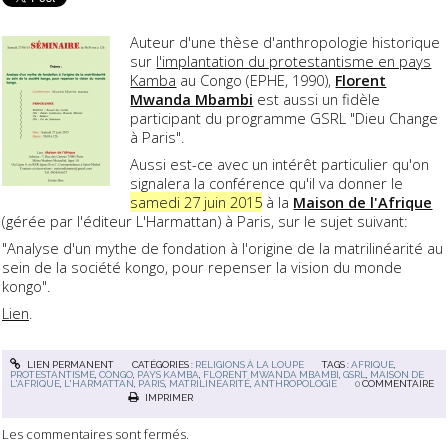
Auteur d'une thèse d'anthropologie historique
sur
l'implantation du protestantisme en pays
Kamba
au Congo (EPHE, 1990),
Florent
Mwanda Mbambi
est aussi un fidèle
participant du programme GSRL "Dieu Change
à Paris".
Aussi est-ce avec un intérêt particulier qu'on
signalera la conférence qu'il va donner le
samedi 27 juin 2015
à la
Maison de l'Afrique
(gérée par l'éditeur L'Harmattan) à Paris, sur le sujet suivant:
"Analyse d'un mythe de fondation à l'origine de la matrilinéarité au
sein de la société kongo, pour repenser la vision du monde
kongo".
Lien
.
LIEN PERMANENT
CATÉGORIES :
RELIGIONS À LA LOUPE
TAGS :
AFRIQUE
,
PROTESTANTISME
,
CONGO
,
PAYS KAMBA
,
FLORENT MWANDA MBAMBI
,
GSRL
,
MAISON DE
L'AFRIQUE
,
L'HARMATTAN
,
PARIS
,
MATRILINÉARITÉ
,
ANTHROPOLOGIE
0
COMMENTAIRE
IMPRIMER
Les commentaires sont fermés.