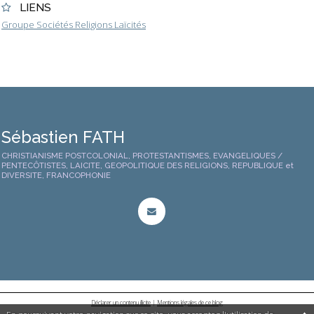
LIENS
Groupe Sociétés Religions Laïcités
Sébastien FATH
CHRISTIANISME POSTCOLONIAL, PROTESTANTISMES, EVANGELIQUES /
PENTECÔTISTES, LAICITE, GEOPOLITIQUE DES RELIGIONS, REPUBLIQUE et
DIVERSITE, FRANCOPHONIE
Déclarer un contenu illicite
|
Mentions légales de ce blog