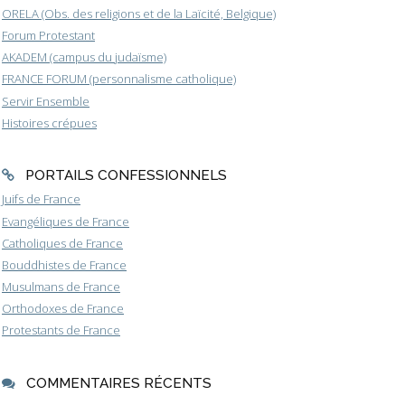
ORELA (Obs. des religions et de la Laïcité, Belgique)
Forum Protestant
AKADEM (campus du judaïsme)
FRANCE FORUM (personnalisme catholique)
Servir Ensemble
Histoires crépues
PORTAILS CONFESSIONNELS
Juifs de France
Evangéliques de France
Catholiques de France
Bouddhistes de France
Musulmans de France
Orthodoxes de France
Protestants de France
COMMENTAIRES RÉCENTS