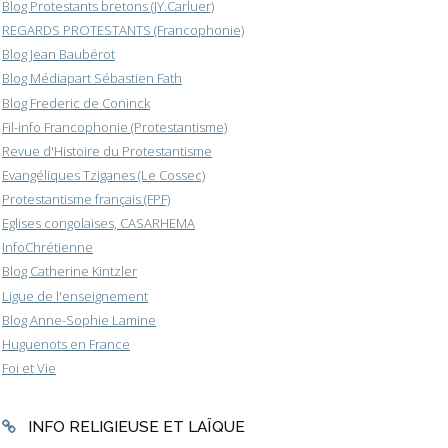
Blog Protestants bretons (JY.Carluer)
REGARDS PROTESTANTS (Francophonie)
Blog Jean Baubérot
Blog Médiapart Sébastien Fath
Blog Frederic de Coninck
Fil-info Francophonie (Protestantisme)
Revue d'Histoire du Protestantisme
Evangéliques Tziganes (Le Cossec)
Protestantisme français (FPF)
Eglises congolaises, CASARHEMA
InfoChrétienne
Blog Catherine Kintzler
Ligue de l'enseignement
Blog Anne-Sophie Lamine
Huguenots en France
Foi et Vie
INFO RELIGIEUSE ET LAÏQUE