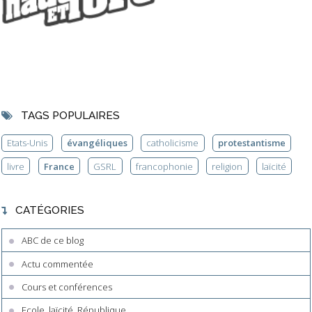
TAGS POPULAIRES
Etats-Unis
évangéliques
catholicisme
protestantisme
livre
France
GSRL
francophonie
religion
laïcité
CATÉGORIES
ABC de ce blog
Actu commentée
Cours et conférences
Ecole, laïcité, République