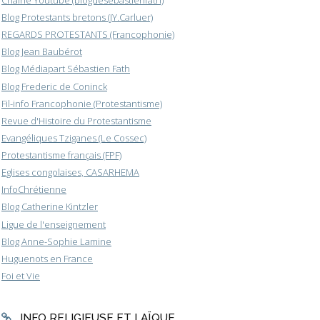
Blog Protestants bretons (JY.Carluer)
REGARDS PROTESTANTS (Francophonie)
Blog Jean Baubérot
Blog Médiapart Sébastien Fath
Blog Frederic de Coninck
Fil-info Francophonie (Protestantisme)
Revue d'Histoire du Protestantisme
Evangéliques Tziganes (Le Cossec)
Protestantisme français (FPF)
Eglises congolaises, CASARHEMA
InfoChrétienne
Blog Catherine Kintzler
Ligue de l'enseignement
Blog Anne-Sophie Lamine
Huguenots en France
Foi et Vie
INFO RELIGIEUSE ET LAÏQUE