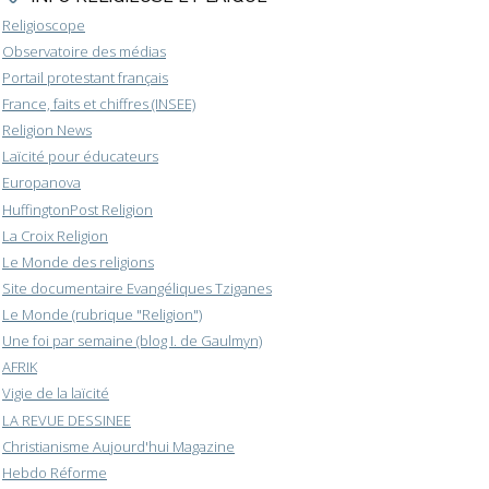
Religioscope
Observatoire des médias
Portail protestant français
France, faits et chiffres (INSEE)
Religion News
Laïcité pour éducateurs
Europanova
HuffingtonPost Religion
La Croix Religion
Le Monde des religions
Site documentaire Evangéliques Tziganes
Le Monde (rubrique "Religion")
Une foi par semaine (blog I. de Gaulmyn)
AFRIK
Vigie de la laïcité
LA REVUE DESSINEE
Christianisme Aujourd'hui Magazine
Hebdo Réforme