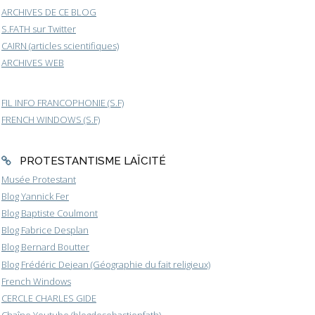
ARCHIVES DE CE BLOG
S.FATH sur Twitter
CAIRN (articles scientifiques)
ARCHIVES WEB
FIL INFO FRANCOPHONIE (S.F)
FRENCH WINDOWS (S.F)
PROTESTANTISME LAÏCITÉ
Musée Protestant
Blog Yannick Fer
Blog Baptiste Coulmont
Blog Fabrice Desplan
Blog Bernard Boutter
Blog Frédéric Dejean (Géographie du fait religieux)
French Windows
CERCLE CHARLES GIDE
Chaîne Youtube (blogdesebastienfath)