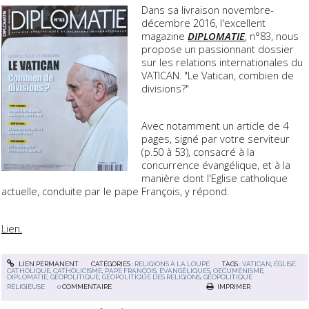
Dans sa livraison novembre-
décembre 2016, l'excellent
magazine
DIPLOMATIE
, n°83, nous
propose un passionnant dossier
sur les relations internationales du
VATICAN. "Le Vatican, combien de
divisions?"
Avec notamment un article de 4
pages, signé par votre serviteur
(p.50 à 53), consacré à la
concurrence évangélique, et à la
manière dont l'Eglise catholique
actuelle, conduite par le pape François, y répond.
Lien.
LIEN PERMANENT
CATÉGORIES :
RELIGIONS À LA LOUPE
TAGS :
VATICAN
,
ÉGLISE
CATHOLIQUE
,
CATHOLICISME
,
PAPE FRANÇOIS
,
ÉVANGÉLIQUES
,
OECUMÉNISME
,
DIPLOMATIE
,
GÉOPOLITIQUE
,
GÉOPOLITIQUE DES RELIGIONS
,
GÉOPOLITIQUE
RELIGIEUSE
0
COMMENTAIRE
IMPRIMER