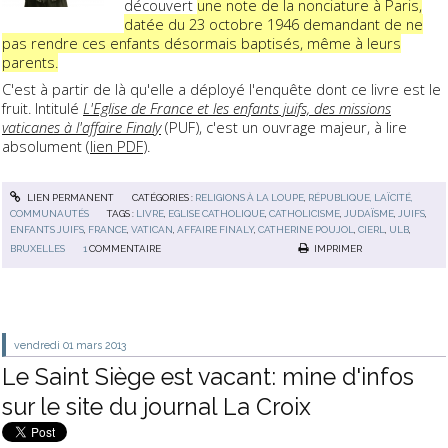
découvert
une note de la nonciature à Paris,
datée du 23 octobre 1946 demandant de ne
pas rendre ces enfants désormais baptisés, même à leurs
parents.
C'est à partir de là qu'elle a déployé l'enquête dont ce livre est le
fruit. Intitulé
L'Eglise de France et les enfants juifs, des missions
vaticanes à l'affaire Finaly
(PUF), c'est un ouvrage majeur, à lire
absolument (
lien PDF
).
LIEN PERMANENT
CATÉGORIES :
RELIGIONS À LA LOUPE
,
RÉPUBLIQUE, LAÏCITÉ,
COMMUNAUTÉS
TAGS :
LIVRE
,
EGLISE CATHOLIQUE
,
CATHOLICISME
,
JUDAÏSME
,
JUIFS
,
ENFANTS JUIFS
,
FRANCE
,
VATICAN
,
AFFAIRE FINALY
,
CATHERINE POUJOL
,
CIERL
,
ULB
,
BRUXELLES
1
COMMENTAIRE
IMPRIMER
vendredi 01
mars 2013
Le Saint Siège est vacant: mine d'infos
sur le site du journal La Croix