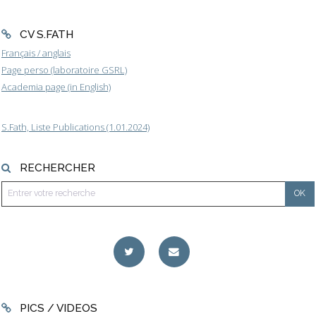
CV S.FATH
Français / anglais
Page perso (laboratoire GSRL)
Academia page (in English)
S.Fath, Liste Publications (1.01.2024)
RECHERCHER
PICS / VIDEOS