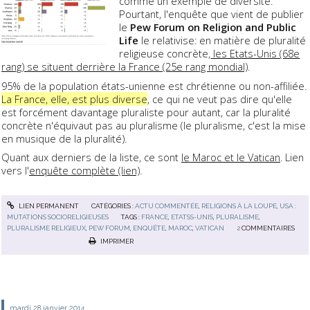
comme un exemple de diversité.
Pourtant, l'enquête que vient de publier
le
Pew Forum on Religion and Public
Life
le relativise: en matière de pluralité
religieuse concrète,
les Etats-Unis (68e
rang) se situent derrière la France (25e rang mondial)
.
95% de la population états-unienne est chrétienne ou non-affiliée.
La France, elle, est plus diverse
, ce qui ne veut pas dire qu'elle
est forcément davantage pluraliste pour autant, car la pluralité
concrète n'équivaut pas au pluralisme (le pluralisme, c'est la mise
en musique de la pluralité).
Quant aux derniers de la liste, ce sont
le Maroc et le Vatican
. Lien
vers l'
enquête complète (lien)
.
LIEN PERMANENT
CATÉGORIES :
ACTU COMMENTÉE
,
RELIGIONS À LA LOUPE
,
USA :
MUTATIONS SOCIORELIGIEUSES
TAGS :
FRANCE
,
ETATSS-UNIS
,
PLURALISME
,
PLURALISME RELIGIEUX
,
PEW FORUM
,
ENQUÊTE
,
MAROC
,
VATICAN
2
COMMENTAIRES
IMPRIMER
mardi 28
janvier 2014