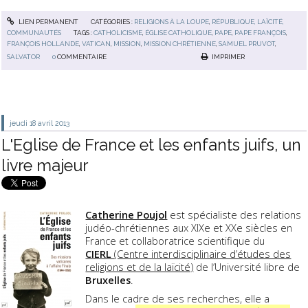
LIEN PERMANENT
CATÉGORIES :
RELIGIONS À LA LOUPE
,
RÉPUBLIQUE, LAÏCITÉ,
COMMUNAUTÉS
TAGS :
CATHOLICISME
,
ÉGLISE CATHOLIQUE
,
PAPE
,
PAPE FRANÇOIS
,
FRANÇOIS HOLLANDE
,
VATICAN
,
MISSION
,
MISSION CHRÉTIENNE
,
SAMUEL PRUVOT
,
SALVATOR
0
COMMENTAIRE
IMPRIMER
jeudi 18
avril 2013
L'Eglise de France et les enfants juifs, un
livre majeur
Catherine Poujol
est spécialiste des relations
judéo-chrétiennes aux XIXe et XXe siècles en
France et collaboratrice scientifique du
CIERL
(Centre interdisciplinaire d’études des
religions et de la laïcité)
de l’Université libre de
Bruxelles
.
Dans le cadre de ses recherches, elle a