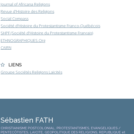
Journal of Africana Religions
Revue d'Histoire des Religions
Social Compass
Société d'Histoire du Protestantisme Franco-Québécois
SHPF (Société d'Histoire du Protestantisme Français)
ETHNOGRAPHIQUES.Org
CAIRN
LIENS
Groupe Sociétés Religions Laïcités
Sébastien FATH
CHRISTIANISME POSTCOLONIAL, PROTESTANTISMES, EVANGELIQUES /
PENTECÔTISTES, LAICITE, GEOPOLITIQUE DES RELIGIONS, REPUBLIQUE et