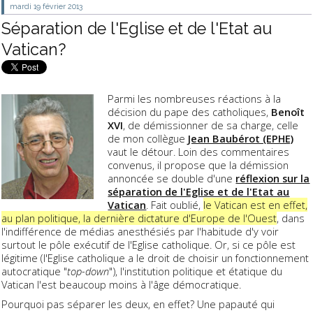
mardi 19
février 2013
Séparation de l'Eglise et de l'Etat au
Vatican?
Parmi les nombreuses réactions à la
décision du pape des catholiques,
Benoît
XVI
, de démissionner de sa charge, celle
de mon collègue
Jean Baubérot (EPHE)
vaut le détour. Loin des commentaires
convenus, il propose que la démission
annoncée se double d'une
réflexion sur la
séparation de l'Eglise et de l'Etat au
Vatican
. Fait oublié,
le Vatican est en effet,
au plan politique, la dernière dictature d'Europe de l'Ouest
, dans
l'indifférence de médias anesthésiés par l'habitude d'y voir
surtout le pôle exécutif de l'Eglise catholique. Or, si ce pôle est
légitime (l'Eglise catholique a le droit de choisir un fonctionnement
autocratique "
top-down
"), l'institution politique et étatique du
Vatican l'est beaucoup moins à l'âge démocratique.
Pourquoi pas séparer les deux, en effet? Une papauté qui