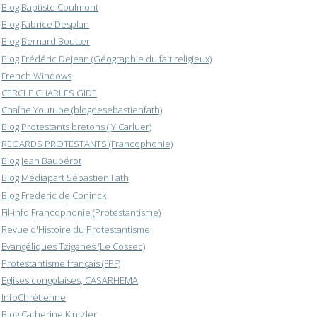
Blog Baptiste Coulmont
Blog Fabrice Desplan
Blog Bernard Boutter
Blog Frédéric Dejean (Géographie du fait religieux)
French Windows
CERCLE CHARLES GIDE
Chaîne Youtube (blogdesebastienfath)
Blog Protestants bretons (JY.Carluer)
REGARDS PROTESTANTS (Francophonie)
Blog Jean Baubérot
Blog Médiapart Sébastien Fath
Blog Frederic de Coninck
Fil-info Francophonie (Protestantisme)
Revue d'Histoire du Protestantisme
Evangéliques Tziganes (Le Cossec)
Protestantisme français (FPF)
Eglises congolaises, CASARHEMA
InfoChrétienne
Blog Catherine Kintzler