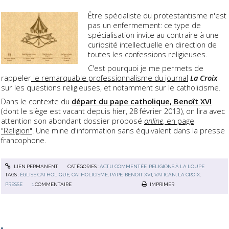
Être spécialiste du protestantisme n'est
pas un enfermement: ce type de
spécialisation invite au contraire à une
curiosité intellectuelle en direction de
toutes les confessions religieuses.
C'est pourquoi je me permets de
rappeler
le remarquable professionnalisme du journal
La Croix
sur les questions religieuses, et notamment sur le catholicisme.
Dans le contexte du
départ du pape catholique, Benoît XVI
(dont le siège est vacant depuis hier, 28 février 2013), on lira avec
attention son abondant dossier proposé
online
, en page
"Religion"
. Une mine d'information sans équivalent dans la presse
francophone.
LIEN PERMANENT
CATÉGORIES :
ACTU COMMENTÉE
,
RELIGIONS À LA LOUPE
TAGS :
ÉGLISE CATHOLIQUE
,
CATHOLICISME
,
PAPE
,
BENOIT XVI
,
VATICAN
,
LA CROIX
,
PRESSE
1
COMMENTAIRE
IMPRIMER