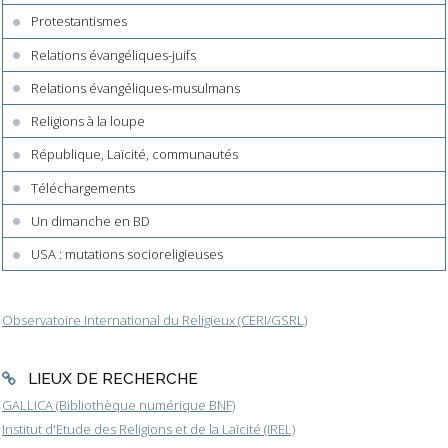
Protestantismes
Relations évangéliques-juifs
Relations évangéliques-musulmans
Religions à la loupe
République, Laïcité, communautés
Téléchargements
Un dimanche en BD
USA : mutations socioreligieuses
Observatoire International du Religieux (CERI/GSRL)
LIEUX DE RECHERCHE
GALLICA (Bibliothèque numérique BNF)
Institut d'Etude des Religions et de la Laïcité (IREL)