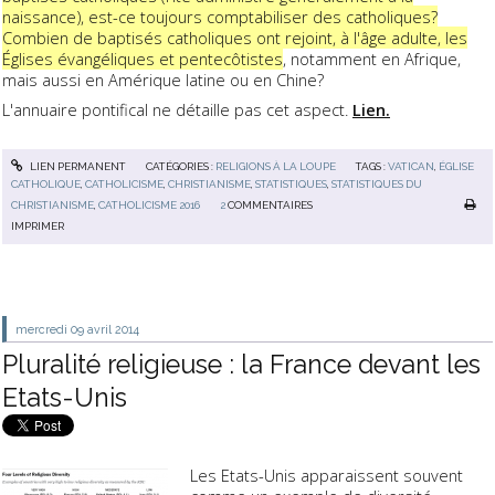
naissance), est-ce toujours comptabiliser des catholiques?
Combien de baptisés catholiques ont rejoint, à l'âge adulte, les
Églises évangéliques et pentecôtistes
, notamment en Afrique,
mais aussi en Amérique latine ou en Chine?
L'annuaire pontifical ne détaille pas cet aspect.
Lien.
LIEN PERMANENT
CATÉGORIES :
RELIGIONS À LA LOUPE
TAGS :
VATICAN
,
ÉGLISE
CATHOLIQUE
,
CATHOLICISME
,
CHRISTIANISME
,
STATISTIQUES
,
STATISTIQUES DU
CHRISTIANISME
,
CATHOLICISME 2016
2
COMMENTAIRES
IMPRIMER
mercredi 09
avril 2014
Pluralité religieuse : la France devant les
Etats-Unis
Les Etats-Unis apparaissent souvent