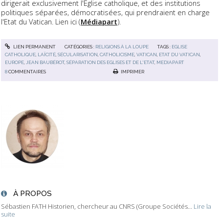
dirigerait exclusivement l'Eglise catholique, et des institutions
politiques séparées, démocratisées, qui prendraient en charge
l'Etat du Vatican. Lien ici (
Médiapart
).
LIEN PERMANENT
CATÉGORIES :
RELIGIONS À LA LOUPE
TAGS :
EGLISE
CATHOLIQUE
,
LAÏCITÉ
,
SÉCULARISATION
,
CATHOLICISME
,
VATICAN
,
ETAT DU VATICAN
,
EUROPE
,
JEAN BAUBÉROT
,
SÉPARATION DES EGLISES ET DE L'ETAT
,
MEDIAPART
8
COMMENTAIRES
IMPRIMER
À PROPOS
Sébastien FATH Historien, chercheur au CNRS (Groupe Sociétés...
Lire la
suite