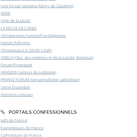
Une foi par semaine (blog I. de Gaulmyn)
AFRIK
Vigie de la laïcité
LA REVUE DESSINEE
Christianisme Aujourd'hui Magazine
Hebdo Réforme
Chroniques LA CROIX S.Fath
ORELA (Obs. des religions et de la Laïcité, Belgique)
Forum Protestant
AKADEM (campus du judaïsme)
FRANCE FORUM (personnalisme catholique)
Servir Ensemble
Histoires crépues
PORTAILS CONFESSIONNELS
Juifs de France
Evangéliques de France
Catholiques de France