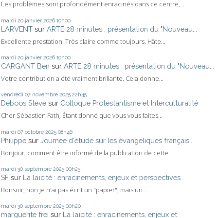
Les problèmes sont profondément enracinés dans ce centre,...
mardi 20
janvier 2026
10h00
LARVENT
sur
ARTE 28 minutes : présentation du "Nouveau...
Excellente prestation. Très claire comme toujours. Hâte...
mardi 20
janvier 2026
10h00
CARGANT Ben
sur
ARTE 28 minutes : présentation du "Nouveau...
Votre contribution a été vraiment brillante. Cela donne...
vendredi 07
novembre 2025
22h45
Deboos Steve
sur
Colloque Protestantisme et Interculturalité
Cher Sébastien Fath, Étant donné que vous vous faites...
mardi 07
octobre 2025
08h46
Philippe
sur
Journée d'étude sur les évangéliques français...
Bonjour, comment être informé de la publication de cette...
mardi 30
septembre 2025
00h25
SF
sur
La laïcité : enracinements, enjeux et perspectives
Bonsoir, non je n'ai pas écrit un "papier", mais un...
mardi 30
septembre 2025
00h20
marguerite frei
sur
La laïcité : enracinements, enjeux et