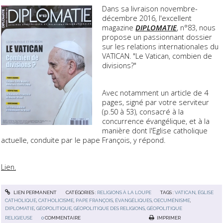
Dans sa livraison novembre-
décembre 2016, l'excellent
magazine
DIPLOMATIE
, n°83, nous
propose un passionnant dossier
sur les relations internationales du
VATICAN. "Le Vatican, combien de
divisions?"
Avec notamment un article de 4
pages, signé par votre serviteur
(p.50 à 53), consacré à la
concurrence évangélique, et à la
manière dont l'Eglise catholique
actuelle, conduite par le pape François, y répond.
Lien.
LIEN PERMANENT
CATÉGORIES :
RELIGIONS À LA LOUPE
TAGS :
VATICAN
,
ÉGLISE
CATHOLIQUE
,
CATHOLICISME
,
PAPE FRANÇOIS
,
ÉVANGÉLIQUES
,
OECUMÉNISME
,
DIPLOMATIE
,
GÉOPOLITIQUE
,
GÉOPOLITIQUE DES RELIGIONS
,
GÉOPOLITIQUE
RELIGIEUSE
0
COMMENTAIRE
IMPRIMER