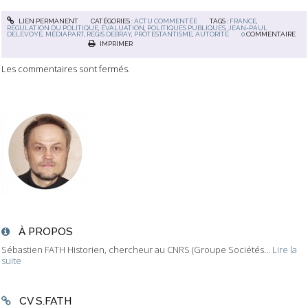
LIEN PERMANENT
CATÉGORIES :
ACTU COMMENTÉE
TAGS :
FRANCE
,
RÉGULATION DU POLITIQUE
,
ÉVALUATION
,
POLITIQUES PUBLIQUES
,
JEAN-PAUL
DELEVOYE
,
MÉDIAPART
,
RÉGIS DEBRAY
,
PROTESTANTISME
,
AUTORITÉ
0
COMMENTAIRE
IMPRIMER
Les commentaires sont fermés.
À PROPOS
Sébastien FATH Historien, chercheur au CNRS (Groupe Sociétés...
Lire la
suite
CV S.FATH