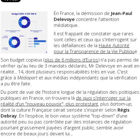
En France, la démission de
Jean-Paul
Delevoye
concentre l'attention
médiatique.
Il est frappant de constater que rares
sont celles et ceux qui s'interrogent sur
les défaillances de la
Haute Autorité
pour la Transparence de la Vie Publiqu
e.
Son budget copieux (
plus de 6 millions d'Euros
) n'a pas permis de
vérifier qu'au lieu de 3 mandats déclarés, Mr Delevoye en avait en
réalité... 14, dont plusieurs responsabilités très en vue. C'est
grâce à
Médiapart
et aux médias indépendants que la vérification
a pu être faite.
Du point de vue de l'histoire longue de la régulation des politiques
publiques en France, on trouvera là
de quoi s'interroger sur la
réalité d'un "nouveau pouvoir", plus protestant
, plus
bottom-up
,
dont la culture Française serait sensée s'inspirer selon
Régis
Debray
. En l'espèce, le bon vieux système "top-down" d'une
autorité peu ou pas contrôlée par des instances de régulation
pourtant grassement payées d'argent public, semble avoir
encore de beaux jours devant lui...