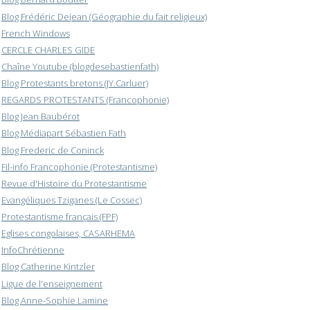
Blog Frédéric Dejean (Géographie du fait religieux)
French Windows
CERCLE CHARLES GIDE
Chaîne Youtube (blogdesebastienfath)
Blog Protestants bretons (JY.Carluer)
REGARDS PROTESTANTS (Francophonie)
Blog Jean Baubérot
Blog Médiapart Sébastien Fath
Blog Frederic de Coninck
Fil-info Francophonie (Protestantisme)
Revue d'Histoire du Protestantisme
Evangéliques Tziganes (Le Cossec)
Protestantisme français (FPF)
Eglises congolaises, CASARHEMA
InfoChrétienne
Blog Catherine Kintzler
Ligue de l'enseignement
Blog Anne-Sophie Lamine