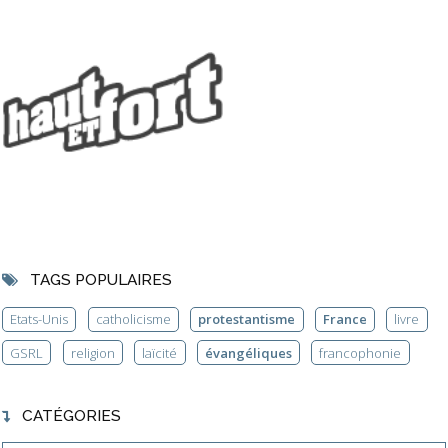
TAGS POPULAIRES
Etats-Unis
catholicisme
protestantisme
France
livre
GSRL
religion
laïcité
évangéliques
francophonie
CATÉGORIES