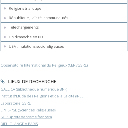
Religions à la loupe
République, Laïcité, communautés
Téléchargements
Un dimanche en BD
USA : mutations socioreligieuses
Observatoire International du Religieux (CERI/GSRL)
LIEUX DE RECHERCHE
GALLICA (Bibliothèque numérique BNF)
Institut d'Etude des Religions et de la Laïcité (IREL)
Laboratoire GSRL
EPHE-PSL (Sciences Religieuses)
SHPF (protestantisme français)
DIEU CHANGE A PARIS