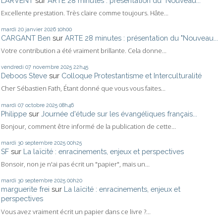
LARVENT
sur
ARTE 28 minutes : présentation du "Nouveau...
Excellente prestation. Très claire comme toujours. Hâte...
mardi 20
janvier 2026
10h00
CARGANT Ben
sur
ARTE 28 minutes : présentation du "Nouveau...
Votre contribution a été vraiment brillante. Cela donne...
vendredi 07
novembre 2025
22h45
Deboos Steve
sur
Colloque Protestantisme et Interculturalité
Cher Sébastien Fath, Étant donné que vous vous faites...
mardi 07
octobre 2025
08h46
Philippe
sur
Journée d'étude sur les évangéliques français...
Bonjour, comment être informé de la publication de cette...
mardi 30
septembre 2025
00h25
SF
sur
La laïcité : enracinements, enjeux et perspectives
Bonsoir, non je n'ai pas écrit un "papier", mais un...
mardi 30
septembre 2025
00h20
marguerite frei
sur
La laïcité : enracinements, enjeux et
perspectives
Vous avez vraiment écrit un papier dans ce livre ?...