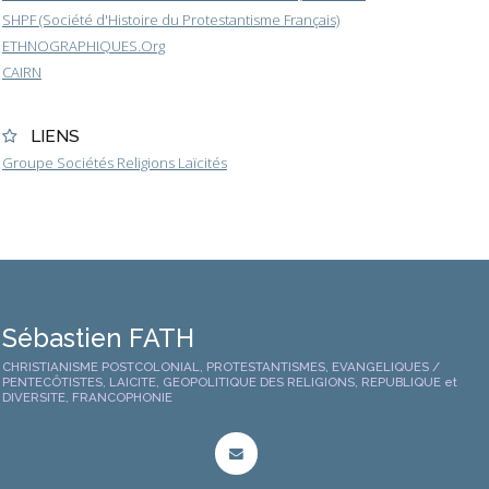
SHPF (Société d'Histoire du Protestantisme Français)
ETHNOGRAPHIQUES.Org
CAIRN
LIENS
Groupe Sociétés Religions Laïcités
Sébastien FATH
CHRISTIANISME POSTCOLONIAL, PROTESTANTISMES, EVANGELIQUES /
PENTECÔTISTES, LAICITE, GEOPOLITIQUE DES RELIGIONS, REPUBLIQUE et
DIVERSITE, FRANCOPHONIE