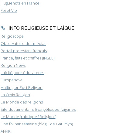
Huguenots en France
Foi et Vie
INFO RELIGIEUSE ET LAÏQUE
Religioscope
Observatoire des médias
Portail protestant français
France, faits et chiffres (INSEE)
Religion News
Laïcité pour éducateurs
Europanova
HuffingtonPost Religion
La Croix Religion
Le Monde des religions
Site documentaire Evangéliques Tziganes
Le Monde (rubrique "Religion")
Une foi par semaine (blog I. de Gaulmyn)
AFRIK