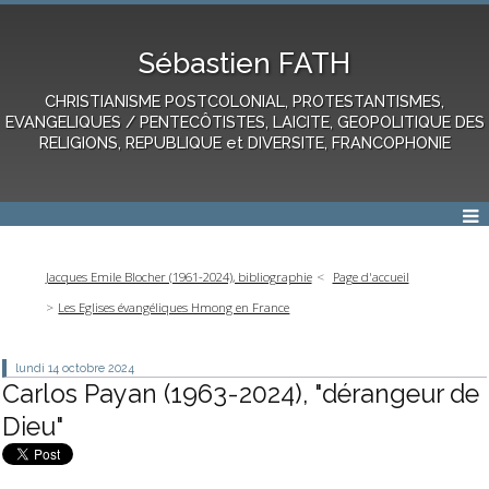
Sébastien FATH
CHRISTIANISME POSTCOLONIAL, PROTESTANTISMES,
EVANGELIQUES / PENTECÔTISTES, LAICITE, GEOPOLITIQUE DES
RELIGIONS, REPUBLIQUE et DIVERSITE, FRANCOPHONIE
Jacques Emile Blocher (1961-2024), bibliographie
Page d'accueil
Les Eglises évangéliques Hmong en France
lundi 14
octobre 2024
Carlos Payan (1963-2024), "dérangeur de
Dieu"