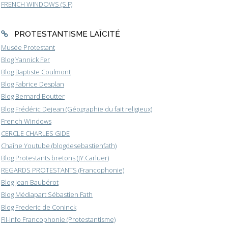
FRENCH WINDOWS (S.F)
PROTESTANTISME LAÏCITÉ
Musée Protestant
Blog Yannick Fer
Blog Baptiste Coulmont
Blog Fabrice Desplan
Blog Bernard Boutter
Blog Frédéric Dejean (Géographie du fait religieux)
French Windows
CERCLE CHARLES GIDE
Chaîne Youtube (blogdesebastienfath)
Blog Protestants bretons (JY.Carluer)
REGARDS PROTESTANTS (Francophonie)
Blog Jean Baubérot
Blog Médiapart Sébastien Fath
Blog Frederic de Coninck
Fil-info Francophonie (Protestantisme)