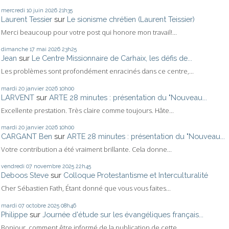
mercredi 10
juin 2026
21h35
Laurent Tessier
sur
Le sionisme chrétien (Laurent Teissier)
Merci beaucoup pour votre post qui honore mon travail!...
dimanche 17
mai 2026
23h25
Jean
sur
Le Centre Missionnaire de Carhaix, les défis de...
Les problèmes sont profondément enracinés dans ce centre,...
mardi 20
janvier 2026
10h00
LARVENT
sur
ARTE 28 minutes : présentation du "Nouveau...
Excellente prestation. Très claire comme toujours. Hâte...
mardi 20
janvier 2026
10h00
CARGANT Ben
sur
ARTE 28 minutes : présentation du "Nouveau...
Votre contribution a été vraiment brillante. Cela donne...
vendredi 07
novembre 2025
22h45
Deboos Steve
sur
Colloque Protestantisme et Interculturalité
Cher Sébastien Fath, Étant donné que vous vous faites...
mardi 07
octobre 2025
08h46
Philippe
sur
Journée d'étude sur les évangéliques français...
Bonjour, comment être informé de la publication de cette...