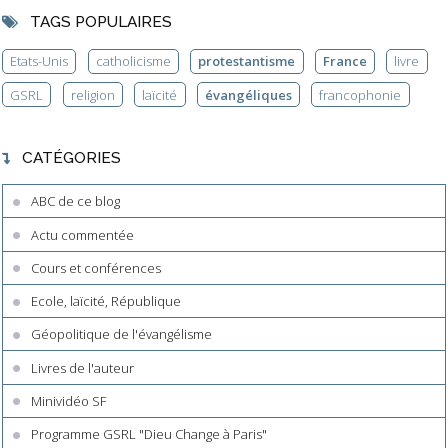
TAGS POPULAIRES
Etats-Unis
catholicisme
protestantisme
France
livre
GSRL
religion
laïcité
évangéliques
francophonie
CATÉGORIES
ABC de ce blog
Actu commentée
Cours et conférences
Ecole, laïcité, République
Géopolitique de l'évangélisme
Livres de l'auteur
Minividéo SF
Programme GSRL "Dieu Change à Paris"