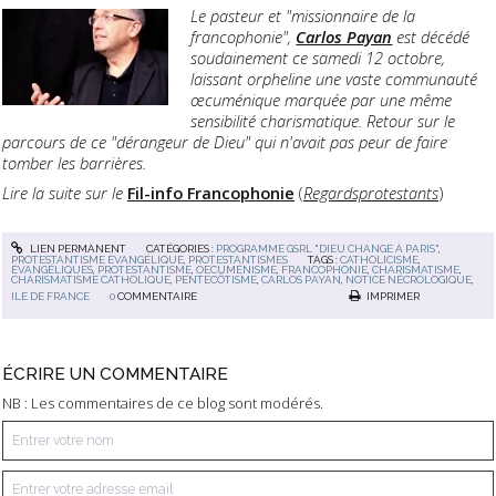
Le pasteur et "missionnaire de la
francophonie",
Carlos Payan
est décédé
soudainement ce samedi 12 octobre,
laissant orpheline une vaste communauté
œcuménique marquée par une même
sensibilité charismatique. Retour sur le
parcours de ce "dérangeur de Dieu" qui n'avait pas peur de faire
tomber les barrières.
Lire la suite sur le
Fil-info Francophonie
(
Regardsprotestants
)
LIEN PERMANENT
CATÉGORIES :
PROGRAMME GSRL "DIEU CHANGE À PARIS"
,
PROTESTANTISME ÉVANGÉLIQUE
,
PROTESTANTISMES
TAGS :
CATHOLICISME
,
ÉVANGÉLIQUES
,
PROTESTANTISME
,
OECUMÉNISME
,
FRANCOPHONIE
,
CHARISMATISME
,
CHARISMATISME CATHOLIQUE
,
PENTECÔTISME
,
CARLOS PAYAN
,
NOTICE NÉCROLOGIQUE
,
ILE DE FRANCE
0
COMMENTAIRE
IMPRIMER
ÉCRIRE UN COMMENTAIRE
NB : Les commentaires de ce blog sont modérés.