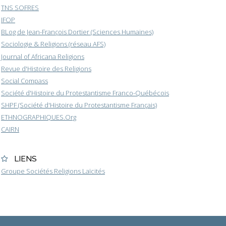
TNS SOFRES
IFOP
BLog de Jean-François Dortier (Sciences Humaines)
Sociologie & Religions (réseau AFS)
Journal of Africana Religions
Revue d'Histoire des Religions
Social Compass
Société d'Histoire du Protestantisme Franco-Québécois
SHPF (Société d'Histoire du Protestantisme Français)
ETHNOGRAPHIQUES.Org
CAIRN
LIENS
Groupe Sociétés Religions Laïcités