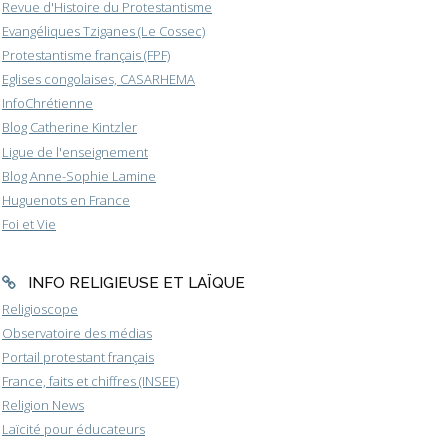
Revue d'Histoire du Protestantisme
Evangéliques Tziganes (Le Cossec)
Protestantisme français (FPF)
Eglises congolaises, CASARHEMA
InfoChrétienne
Blog Catherine Kintzler
Ligue de l'enseignement
Blog Anne-Sophie Lamine
Huguenots en France
Foi et Vie
INFO RELIGIEUSE ET LAÏQUE
Religioscope
Observatoire des médias
Portail protestant français
France, faits et chiffres (INSEE)
Religion News
Laïcité pour éducateurs