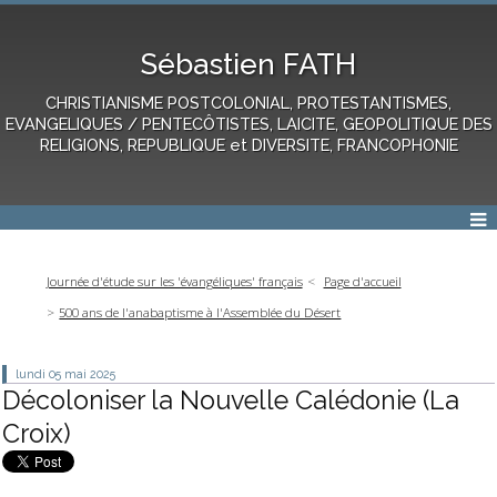
Sébastien FATH
CHRISTIANISME POSTCOLONIAL, PROTESTANTISMES,
EVANGELIQUES / PENTECÔTISTES, LAICITE, GEOPOLITIQUE DES
RELIGIONS, REPUBLIQUE et DIVERSITE, FRANCOPHONIE
Journée d'étude sur les 'évangéliques' français
Page d'accueil
500 ans de l'anabaptisme à l'Assemblée du Désert
lundi 05
mai 2025
Décoloniser la Nouvelle Calédonie (La
Croix)