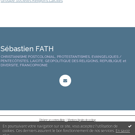
Groupe Sociétés Religions Laïcités
Sébastien FATH
CHRISTIANISME POSTCOLONIAL, PROTESTANTISMES, EVANGELIQUES /
PENTECÔTISTES, LAICITE, GEOPOLITIQUE DES RELIGIONS, REPUBLIQUE et
DIVERSITE, FRANCOPHONIE
Déclarer un contenu illicite
|
Mentions légales de ce blog
En poursuivant votre navigation sur ce site, vous acceptez l'utilisation de
cookies. Ces derniers assurent le bon fonctionnement de nos services.
En savoir