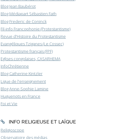
Blog Jean Baubérot
Blog Médiapart Sébastien Fath
Blog Frederic de Coninck
Fil-info Francophonie (Protestantisme)
Revue d'Histoire du Protestantisme
Evangéliques Tziganes (Le Cossec)
Protestantisme français (FPF)
Eglises congolaises, CASARHEMA
InfoChrétienne
Blog Catherine Kintzler
Ligue de l'enseignement
Blog Anne-Sophie Lamine
Huguenots en France
Foi et Vie
INFO RELIGIEUSE ET LAÏQUE
Religioscope
Observatoire des médias