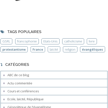
TAGS POPULAIRES
GSRL
francophonie
Etats-Unis
catholicisme
livre
protestantisme
France
laïcité
religion
évangéliques
CATÉGORIES
ABC de ce blog
Actu commentée
Cours et conférences
Ecole, laïcité, République
Géopolitique de l'évangélisme