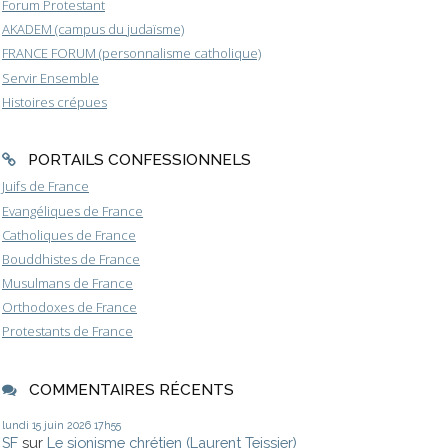
Forum Protestant
AKADEM (campus du judaïsme)
FRANCE FORUM (personnalisme catholique)
Servir Ensemble
Histoires crépues
PORTAILS CONFESSIONNELS
Juifs de France
Evangéliques de France
Catholiques de France
Bouddhistes de France
Musulmans de France
Orthodoxes de France
Protestants de France
COMMENTAIRES RÉCENTS
lundi 15
juin 2026
17h55
SF
sur
Le sionisme chrétien (Laurent Teissier)