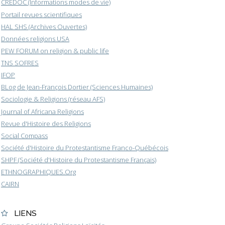
CREDOC (Informations modes de vie)
Portail revues scientifiques
HAL SHS (Archives Ouvertes)
Données religions USA
PEW FORUM on religion & public life
TNS SOFRES
IFOP
BLog de Jean-François Dortier (Sciences Humaines)
Sociologie & Religions (réseau AFS)
Journal of Africana Religions
Revue d'Histoire des Religions
Social Compass
Société d'Histoire du Protestantisme Franco-Québécois
SHPF (Société d'Histoire du Protestantisme Français)
ETHNOGRAPHIQUES.Org
CAIRN
LIENS