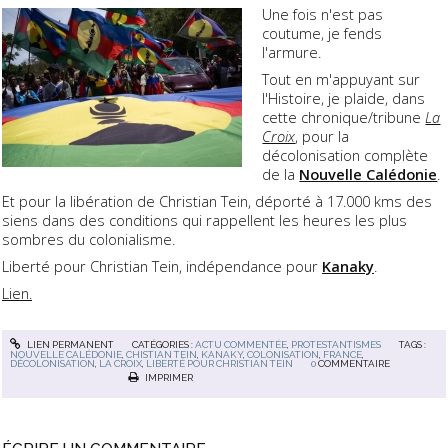
Une fois n'est pas
coutume, je fends
l'armure.
Tout en m'appuyant sur
l'Histoire, je plaide, dans
cette chronique/tribune
La
Croix
, pour la
décolonisation complète
de la
Nouvelle Calédonie
.
Et pour la libération de Christian Tein, déporté à 17.000 kms des
siens dans des conditions qui rappellent les heures les plus
sombres du colonialisme.
Liberté pour Christian Tein, indépendance pour
Kanaky
.
Lien.
LIEN PERMANENT
CATÉGORIES :
ACTU COMMENTÉE
,
PROTESTANTISMES
TAGS :
NOUVELLE CALÉDONIE
,
CHISTIAN TEIN
,
KANAKY
,
COLONISATION
,
FRANCE
,
DÉCOLONISATION
,
LA CROIX
,
LIBERTÉ POUR CHRISTIAN TEIN
0
COMMENTAIRE
IMPRIMER