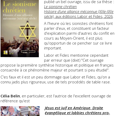
publié un bel ouvrage, issu de sa thèse :
Le sionisme chrétien
Histoire d’une alliance méconnue (XIXe-XXIe
siècle)
, aux éditions Labor et Fides, 2026
.
A l'heure où les sionistes chrétiens font
parler d'eux, et constituent un facteur
d'explication parmi d'autres du conflit en
cours au Moyen-Orient, il est plus
qu'opportun de ce pencher sur ce livre
important.
Labor et Fides mentionne cependant
par erreur que (dixit) "Cet ouvrage
propose la première synthèse historique et politique en français
consacrée à ce phénomène majeur et pourtant si peu étudié".
C'es faux et il est un peu dommage que Labor et Fides, qu'on a
connu jadis plus rigoureux, use de tels procédés de table rase.
Célia Belin
, en particulier, est l'autrice de l'excellent ouvrage de
référence qu'est
Jésus est juif en Amérique, Droite
évangélique et lobbies chrétiens pro-