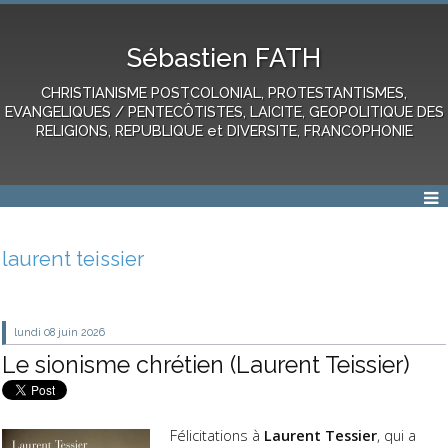
Sébastien FATH
CHRISTIANISME POSTCOLONIAL, PROTESTANTISMES,
EVANGELIQUES / PENTECÔTISTES, LAICITE, GEOPOLITIQUE DES
RELIGIONS, REPUBLIQUE et DIVERSITE, FRANCOPHONIE
laurent teissier
lundi 08
juin 2026
Le sionisme chrétien (Laurent Teissier)
Félicitations à
Laurent Tessier
, qui a