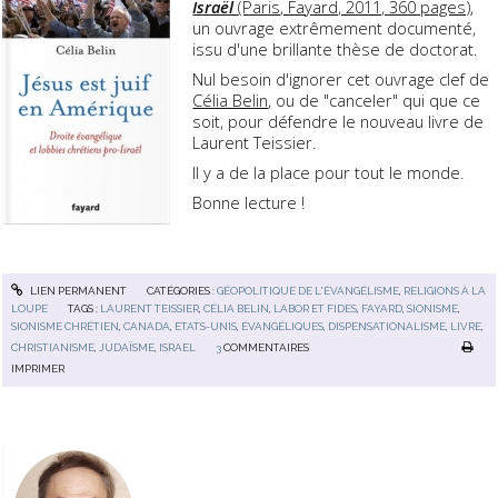
Israël
(Paris, Fayard, 2011, 360 pages)
,
un ouvrage extrêmement documenté,
issu d'une brillante thèse de doctorat.
Nul besoin d'ignorer cet ouvrage clef de
Célia Belin
, ou de "canceler" qui que ce
soit, pour défendre le nouveau livre de
Laurent Teissier.
Il y a de la place pour tout le monde.
Bonne lecture !
LIEN PERMANENT
CATÉGORIES :
GÉOPOLITIQUE DE L'ÉVANGÉLISME
,
RELIGIONS À LA
LOUPE
TAGS :
LAURENT TEISSIER
,
CÉLIA BELIN
,
LABOR ET FIDES
,
FAYARD
,
SIONISME
,
SIONISME CHRÉTIEN
,
CANADA
,
ETATS-UNIS
,
ÉVANGÉLIQUES
,
DISPENSATIONALISME
,
LIVRE
,
CHRISTIANISME
,
JUDAÏSME
,
ISRAEL
3
COMMENTAIRES
IMPRIMER