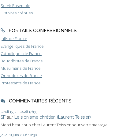
Servir Ensemble
Histoires crépues
PORTAILS CONFESSIONNELS
Juifs de France
Evangéliques de France
Catholiques de France
Bouddhistes de France
Musulmans de France
Orthodoxes de France
Protestants de France
COMMENTAIRES RÉCENTS
lundi 15
juin 2026
17h55
SF
sur
Le sionisme chrétien (Laurent Teissier)
Merci beaucoup cher Laurent Teissier pour votre message....
jeudi 11
juin 2026
17h30