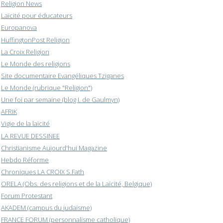
Religion News
Laïcité pour éducateurs
Europanova
HuffingtonPost Religion
La Croix Religion
Le Monde des religions
Site documentaire Evangéliques Tziganes
Le Monde (rubrique "Religion")
Une foi par semaine (blog I. de Gaulmyn)
AFRIK
Vigie de la laïcité
LA REVUE DESSINEE
Christianisme Aujourd'hui Magazine
Hebdo Réforme
Chroniques LA CROIX S.Fath
ORELA (Obs. des religions et de la Laïcité, Belgique)
Forum Protestant
AKADEM (campus du judaïsme)
FRANCE FORUM (personnalisme catholique)