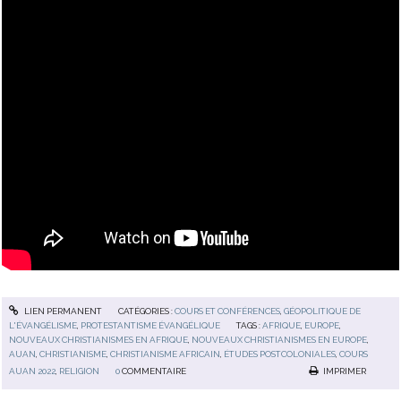
LIEN PERMANENT
CATÉGORIES :
COURS ET CONFÉRENCES
,
GÉOPOLITIQUE DE
L'ÉVANGÉLISME
,
PROTESTANTISME ÉVANGÉLIQUE
TAGS :
AFRIQUE
,
EUROPE
,
NOUVEAUX CHRISTIANISMES EN AFRIQUE
,
NOUVEAUX CHRISTIANISMES EN EUROPE
,
AUAN
,
CHRISTIANISME
,
CHRISTIANISME AFRICAIN
,
ÉTUDES POSTCOLONIALES
,
COURS
AUAN 2022
,
RELIGION
0
COMMENTAIRE
IMPRIMER