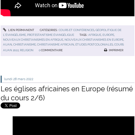
LIEN PERMANENT
CATÉGORIES :
COURS ET CONFÉRENCES
,
GÉOPOLITIQUE DE
L'ÉVANGÉLISME
,
PROTESTANTISME ÉVANGÉLIQUE
TAGS :
AFRIQUE
,
EUROPE
,
NOUVEAUX CHRISTIANISMES EN AFRIQUE
,
NOUVEAUX CHRISTIANISMES EN EUROPE
,
AUAN
,
CHRISTIANISME
,
CHRISTIANISME AFRICAIN
,
ÉTUDES POSTCOLONIALES
,
COURS
AUAN 2022
,
RELIGION
0
COMMENTAIRE
IMPRIMER
lundi 28
mars 2022
Les églises africaines en Europe (résumé
du cours 2/6)