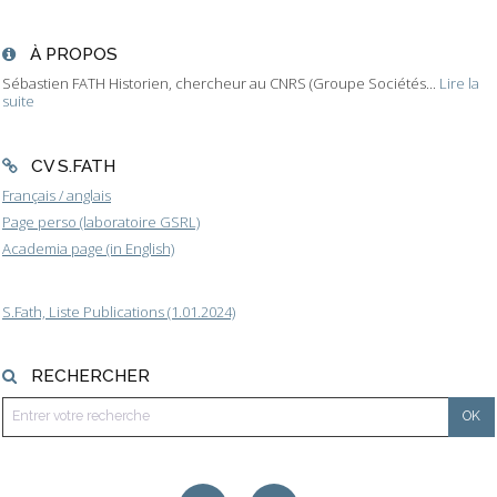
À PROPOS
Sébastien FATH Historien, chercheur au CNRS (Groupe Sociétés...
Lire la
suite
CV S.FATH
Français / anglais
Page perso (laboratoire GSRL)
Academia page (in English)
S.Fath, Liste Publications (1.01.2024)
RECHERCHER