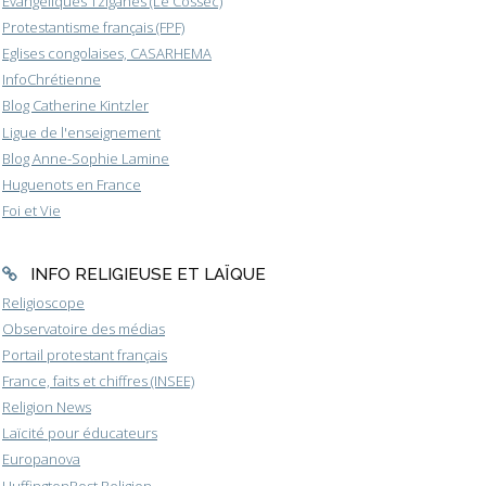
Evangéliques Tziganes (Le Cossec)
Protestantisme français (FPF)
Eglises congolaises, CASARHEMA
InfoChrétienne
Blog Catherine Kintzler
Ligue de l'enseignement
Blog Anne-Sophie Lamine
Huguenots en France
Foi et Vie
INFO RELIGIEUSE ET LAÏQUE
Religioscope
Observatoire des médias
Portail protestant français
France, faits et chiffres (INSEE)
Religion News
Laïcité pour éducateurs
Europanova
HuffingtonPost Religion