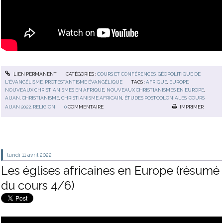
LIEN PERMANENT
CATÉGORIES :
COURS ET CONFÉRENCES
,
GÉOPOLITIQUE DE
L'ÉVANGÉLISME
,
PROTESTANTISME ÉVANGÉLIQUE
TAGS :
AFRIQUE
,
EUROPE
,
NOUVEAUX CHRISTIANISMES EN AFRIQUE
,
NOUVEAUX CHRISTIANISMES EN EUROPE
,
AUAN
,
CHRISTIANISME
,
CHRISTIANISME AFRICAIN
,
ÉTUDES POSTCOLONIALES
,
COURS
AUAN 2022
,
RELIGION
0
COMMENTAIRE
IMPRIMER
lundi 11
avril 2022
Les églises africaines en Europe (résumé
du cours 4/6)