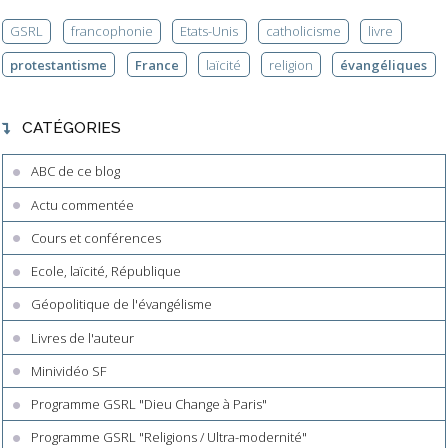
GSRL
francophonie
Etats-Unis
catholicisme
livre
protestantisme
France
laïcité
religion
évangéliques
CATÉGORIES
ABC de ce blog
Actu commentée
Cours et conférences
Ecole, laïcité, République
Géopolitique de l'évangélisme
Livres de l'auteur
Minividéo SF
Programme GSRL "Dieu Change à Paris"
Programme GSRL "Religions / Ultra-modernité"