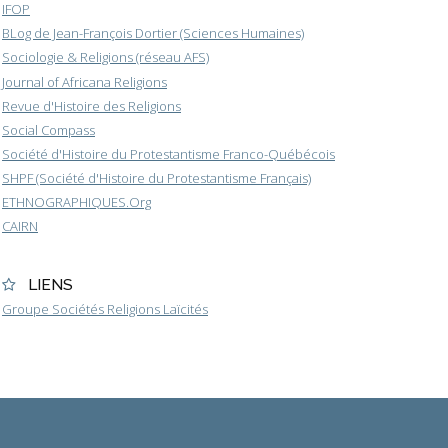
IFOP
BLog de Jean-François Dortier (Sciences Humaines)
Sociologie & Religions (réseau AFS)
Journal of Africana Religions
Revue d'Histoire des Religions
Social Compass
Société d'Histoire du Protestantisme Franco-Québécois
SHPF (Société d'Histoire du Protestantisme Français)
ETHNOGRAPHIQUES.Org
CAIRN
LIENS
Groupe Sociétés Religions Laïcités