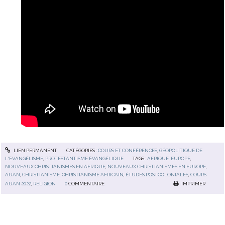
LIEN PERMANENT
CATÉGORIES :
COURS ET CONFÉRENCES
,
GÉOPOLITIQUE DE
L'ÉVANGÉLISME
,
PROTESTANTISME ÉVANGÉLIQUE
TAGS :
AFRIQUE
,
EUROPE
,
NOUVEAUX CHRISTIANISMES EN AFRIQUE
,
NOUVEAUX CHRISTIANISMES EN EUROPE
,
AUAN
,
CHRISTIANISME
,
CHRISTIANISME AFRICAIN
,
ÉTUDES POSTCOLONIALES
,
COURS
AUAN 2022
,
RELIGION
0
COMMENTAIRE
IMPRIMER