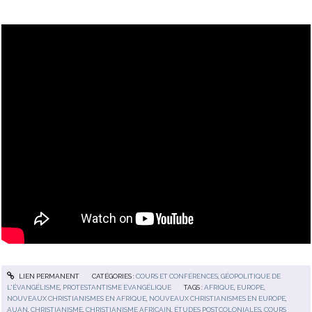
LIEN PERMANENT
CATÉGORIES :
COURS ET CONFÉRENCES
,
GÉOPOLITIQUE DE
L'ÉVANGÉLISME
,
PROTESTANTISME ÉVANGÉLIQUE
TAGS :
AFRIQUE
,
EUROPE
,
NOUVEAUX CHRISTIANISMES EN AFRIQUE
,
NOUVEAUX CHRISTIANISMES EN EUROPE
,
AUAN
,
CHRISTIANISME
,
CHRISTIANISME AFRICAIN
,
ÉTUDES POSTCOLONIALES
,
COURS