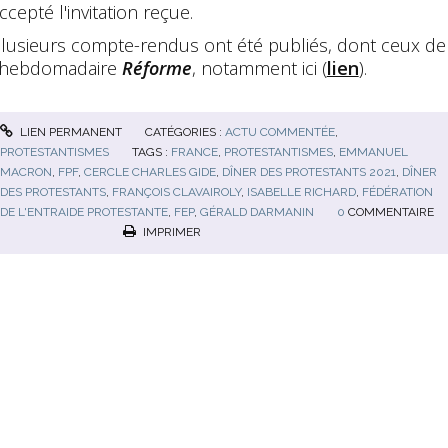
ccepté l'invitation reçue.
lusieurs compte-rendus ont été publiés, dont ceux de
'hebdomadaire
Réforme
, notamment ici (
lien
).
LIEN PERMANENT
CATÉGORIES :
ACTU COMMENTÉE
,
PROTESTANTISMES
TAGS :
FRANCE
,
PROTESTANTISMES
,
EMMANUEL
MACRON
,
FPF
,
CERCLE CHARLES GIDE
,
DÎNER DES PROTESTANTS 2021
,
DÎNER
DES PROTESTANTS
,
FRANÇOIS CLAVAIROLY
,
ISABELLE RICHARD
,
FÉDÉRATION
DE L'ENTRAIDE PROTESTANTE
,
FEP
,
GÉRALD DARMANIN
0
COMMENTAIRE
IMPRIMER