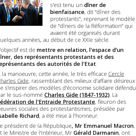
s'est tenu un
dîner de
bienfaisance
, dit "dîner des
protestants", reprenant le modèle
de "dîners de la Réformation" qui
avaient été organisés durant
uelques années, au début de ce XXIe siècle.
'objectif est de
mettre en relation, l'espace d'un
îner, des représentants protestants et des
eprésentants des autorités de l'Etat
.
 la manoeuvre, cette année, le très efficace
Cercle
harles Gide
, rassemblant des milieux d'affaire désireux
e s'inspirer des modèles d'économie solidaire défend
ar le sus-nommé
Charles Gide (1847-1932)
. La
édération de l'Entraide Protestante
, fleuron des
euvres sociales des protestantismes, présidée par
sabelle Richard
, a été mise à l'honneur.
e président de la République
, Mr Emmanuel Macron
,
t le Ministre de l'Intérieur, Mr
Gérald Darmanin
, ont