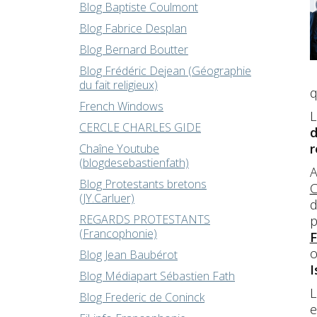
Blog Baptiste Coulmont
Blog Fabrice Desplan
Blog Bernard Boutter
Blog Frédéric Dejean (Géographie
du fait religieux)
q
French Windows
L
CERCLE CHARLES GIDE
d
r
Chaîne Youtube
(blogdesebastienfath)
A
Blog Protestants bretons
C
(JY.Carluer)
d
REGARDS PROTESTANTS
p
(Francophonie)
F
o
Blog Jean Baubérot
I
Blog Médiapart Sébastien Fath
L
Blog Frederic de Coninck
e