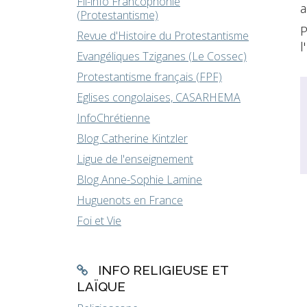
Fil-info Francophonie
a
(Protestantisme)
P
Revue d'Histoire du Protestantisme
l
Evangéliques Tziganes (Le Cossec)
Protestantisme français (FPF)
Eglises congolaises, CASARHEMA
InfoChrétienne
Blog Catherine Kintzler
Ligue de l'enseignement
Blog Anne-Sophie Lamine
Huguenots en France
Foi et Vie
INFO RELIGIEUSE ET
LAÏQUE