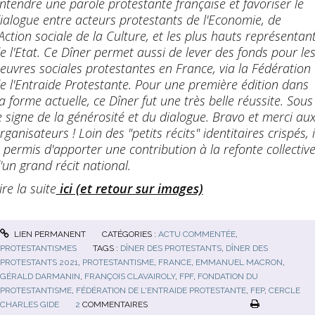
ntendre une parole protestante française et favoriser le
ialogue entre acteurs protestants de l'Economie, de
'Action sociale de la Culture, et les plus hauts représentan
e l'Etat. Ce Dîner permet aussi de lever des fonds pour le
euvres sociales protestantes en France, via la Fédération
e l'Entraide Protestante. Pour une première édition dans
a forme actuelle, ce Dîner fut une très belle réussite. Sous
e signe de la générosité et du dialogue. Bravo et merci au
rganisateurs ! Loin des "petits récits" identitaires crispés, i
 permis d'apporter une contribution à la refonte collectiv
'un grand récit national.
ire la suite
ici (et retour sur images)
LIEN PERMANENT
CATÉGORIES :
ACTU COMMENTÉE
,
PROTESTANTISMES
TAGS :
DÎNER DES PROTESTANTS
,
DÎNER DES
PROTESTANTS 2021
,
PROTESTANTISME
,
FRANCE
,
EMMANUEL MACRON
,
GÉRALD DARMANIN
,
FRANÇOIS CLAVAIROLY
,
FPF
,
FONDATION DU
PROTESTANTISME
,
FÉDÉRATION DE L'ENTRAIDE PROTESTANTE
,
FEP
,
CERCLE
CHARLES GIDE
2
COMMENTAIRES