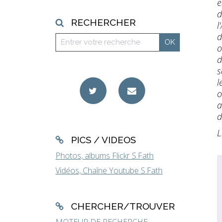
e
d
RECHERCHER
l
d
o
d
s
l
o
a
d
L
PICS / VIDEOS
Photos, albums Flickr S.Fath
Vidéos, Chaîne Youtube S.Fath
CHERCHER/TROUVER