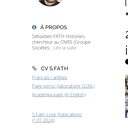
À PROPOS
Sébastien FATH Historien,
chercheur au CNRS (Groupe
Sociétés...
Lire la suite
CV S.FATH
Français / anglais
Page perso (laboratoire GSRL)
Academia page (in English)
S.Fath, Liste Publications
(1.01.2024)