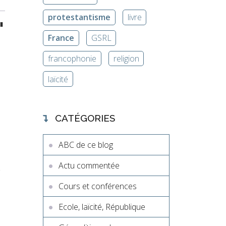
protestantisme
livre
"
France
GSRL
francophonie
religion
laïcité
CATÉGORIES
ABC de ce blog
Actu commentée
n
Cours et conférences
Ecole, laïcité, République