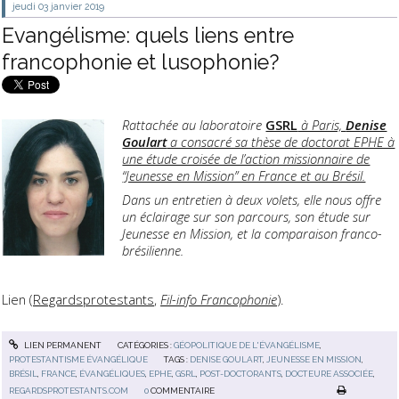
jeudi 03
janvier 2019
Evangélisme: quels liens entre
francophonie et lusophonie?
Rattachée au laboratoire
GSRL
à Paris,
Denise
Goulart
a consacré sa thèse de doctorat EPHE à
une étude croisée de l’action missionnaire de
“Jeunesse en Mission” en France et au Brésil.
Dans un entretien à deux volets, elle nous offre
un éclairage sur son parcours, son étude sur
Jeunesse en Mission, et la comparaison franco-
brésilienne.
Lien (
Regardsprotestants
,
Fil-info Francophonie
).
LIEN PERMANENT
CATÉGORIES :
GÉOPOLITIQUE DE L'ÉVANGÉLISME
,
PROTESTANTISME ÉVANGÉLIQUE
TAGS :
DENISE GOULART
,
JEUNESSE EN MISSION
,
BRÉSIL
,
FRANCE
,
ÉVANGÉLIQUES
,
EPHE
,
GSRL
,
POST-DOCTORANTS
,
DOCTEURE ASSOCIÉE
,
REGARDSPROTESTANTS.COM
0
COMMENTAIRE