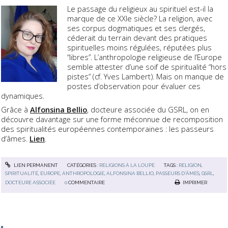
Le passage du religieux au spirituel est-il la
marque de ce XXIe siècle? La religion, avec
ses corpus dogmatiques et ses clergés,
céderait du terrain devant des pratiques
spirituelles moins régulées, réputées plus
“libres”. L’anthropologie religieuse de l’Europe
semble attester d’une soif de spiritualité “hors
pistes” (cf. Yves Lambert). Mais on manque de
postes d’observation pour évaluer ces
dynamiques.
Grâce à
Alfonsina Bellio
, docteure associée du GSRL, on en
découvre davantage sur une forme méconnue de recomposition
des spiritualités européennes contemporaines : les passeurs
d’âmes.
Lien
.
LIEN PERMANENT
CATÉGORIES :
RELIGIONS À LA LOUPE
TAGS :
RELIGION
,
SPIRITUALITÉ
,
EUROPE
,
ANTHROPOLOGIE
,
ALFONSINA BELLIO
,
PASSEURS D'ÂMES
,
GSRL
,
DOCTEURE ASSOCIÉE
0
COMMENTAIRE
IMPRIMER