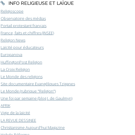
INFO RELIGIEUSE ET LAÏQUE
Religioscope
Observatoire des médias
Portail protestant français
France, faits et chiffres (INSEE)
Religion News
Laïcité pour éducateurs
Europanova
HuffingtonPost Religion
La Croix Religion
Le Monde des religions
Site documentaire Evangéliques Tziganes
Le Monde (rubrique "Religion")
Une foi par semaine (blog I. de Gaulmyn)
AFRIK
Vigie de la laïcité
LA REVUE DESSINEE
Christianisme Aujourd'hui Magazine
Hebdo Réforme