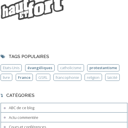
TAGS POPULAIRES
Etats-Unis
évangéliques
catholicisme
protestantisme
livre
France
GSRL
francophonie
religion
laïcité
CATÉGORIES
ABC de ce blog
Actu commentée
Cours et conférences