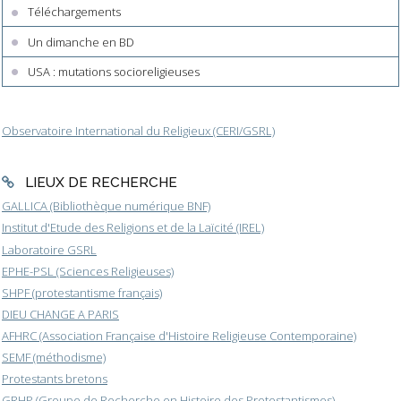
Téléchargements
Un dimanche en BD
USA : mutations socioreligieuses
Observatoire International du Religieux (CERI/GSRL)
LIEUX DE RECHERCHE
GALLICA (Bibliothèque numérique BNF)
Institut d'Etude des Religions et de la Laïcité (IREL)
Laboratoire GSRL
EPHE-PSL (Sciences Religieuses)
SHPF (protestantisme français)
DIEU CHANGE A PARIS
AFHRC (Association Française d'Histoire Religieuse Contemporaine)
SEMF (méthodisme)
Protestants bretons
GRHP (Groupe de Recherche en Histoire des Protestantismes)