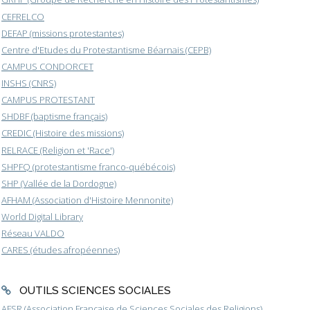
CEFRELCO
DEFAP (missions protestantes)
Centre d'Etudes du Protestantisme Béarnais (CEPB)
CAMPUS CONDORCET
INSHS (CNRS)
CAMPUS PROTESTANT
SHDBF (baptisme français)
CREDIC (Histoire des missions)
RELRACE (Religion et 'Race')
SHPFQ (protestantisme franco-québécois)
SHP (Vallée de la Dordogne)
AFHAM (Association d'Histoire Mennonite)
World Digital Library
Réseau VALDO
CARES (études afropéennes)
OUTILS SCIENCES SOCIALES
AFSR (Association Française de Sciences Sociales des Religions)