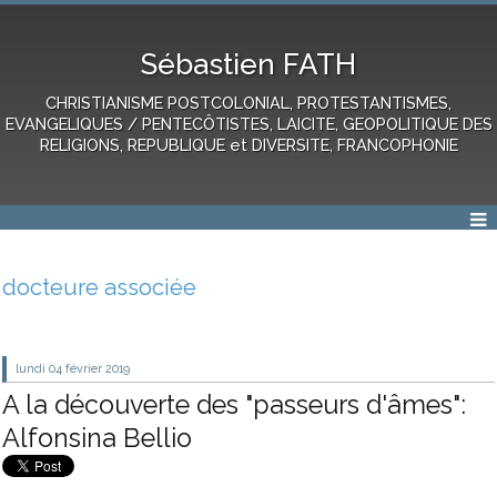
Sébastien FATH
CHRISTIANISME POSTCOLONIAL, PROTESTANTISMES,
EVANGELIQUES / PENTECÔTISTES, LAICITE, GEOPOLITIQUE DES
RELIGIONS, REPUBLIQUE et DIVERSITE, FRANCOPHONIE
docteure associée
lundi 04
février 2019
A la découverte des "passeurs d'âmes":
Alfonsina Bellio