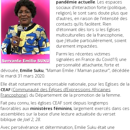
pandémie actuelle
. Les espaces
sociaux d'interaction forte (politique,
religion), le sont sans doute plus que
d'autres, en raison de l'intensité des
contacts qu'ils facilitent. Rien
d'étonnant dès lors si les Eglises
multiculturelles de la francophonie,
que j'étudie particulièrement, soient
durement impactées.
Parmi les récentes victimes
signalées en France du Covid19, une
personnalité attachante, forte et
dévouée,
Emilie Suku
, "Maman Emilie / Maman pasteur", décédée
le mardi 31 mars 2020.
Elle était notamment responsable nationale, pour les Eglises de la
CEAF
(
Communauté des Églises d’Expressions Africaines
Francophone
), du Département de la promotion de la femme.
Fait peu connu, les églises CEAF sont depuis longtemps
favorables aux
ministères féminins
, largement exercés dans ces
assemblées sur la base d'une lecture actualisée du verset
biblique de
Joël 2, 28
.
Avec persévérance et détermination, Emilie Suku était une