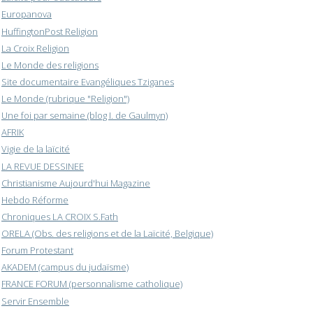
Europanova
HuffingtonPost Religion
La Croix Religion
Le Monde des religions
Site documentaire Evangéliques Tziganes
Le Monde (rubrique "Religion")
Une foi par semaine (blog I. de Gaulmyn)
AFRIK
Vigie de la laïcité
LA REVUE DESSINEE
Christianisme Aujourd'hui Magazine
Hebdo Réforme
Chroniques LA CROIX S.Fath
ORELA (Obs. des religions et de la Laïcité, Belgique)
Forum Protestant
AKADEM (campus du judaïsme)
FRANCE FORUM (personnalisme catholique)
Servir Ensemble