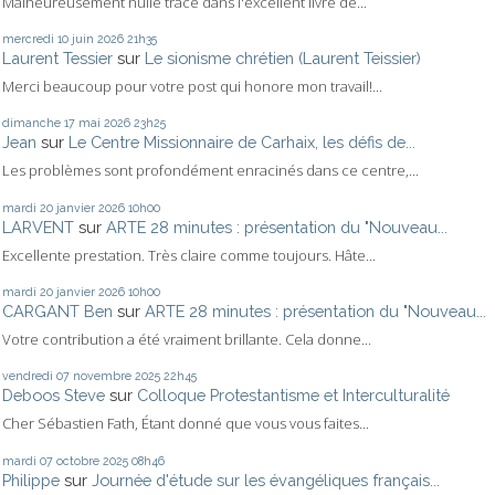
Malheureusement nulle trace dans l'excellent livre de...
mercredi 10
juin 2026
21h35
Laurent Tessier
sur
Le sionisme chrétien (Laurent Teissier)
Merci beaucoup pour votre post qui honore mon travail!...
dimanche 17
mai 2026
23h25
Jean
sur
Le Centre Missionnaire de Carhaix, les défis de...
Les problèmes sont profondément enracinés dans ce centre,...
mardi 20
janvier 2026
10h00
LARVENT
sur
ARTE 28 minutes : présentation du "Nouveau...
Excellente prestation. Très claire comme toujours. Hâte...
mardi 20
janvier 2026
10h00
CARGANT Ben
sur
ARTE 28 minutes : présentation du "Nouveau...
Votre contribution a été vraiment brillante. Cela donne...
vendredi 07
novembre 2025
22h45
Deboos Steve
sur
Colloque Protestantisme et Interculturalité
Cher Sébastien Fath, Étant donné que vous vous faites...
mardi 07
octobre 2025
08h46
Philippe
sur
Journée d'étude sur les évangéliques français...