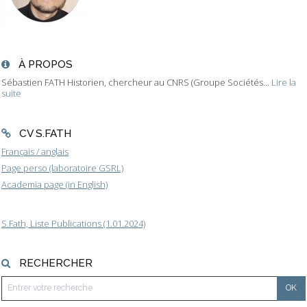
À PROPOS
Sébastien FATH Historien, chercheur au CNRS (Groupe Sociétés...
Lire la
suite
CV S.FATH
Français / anglais
Page perso (laboratoire GSRL)
Academia page (in English)
S.Fath, Liste Publications (1.01.2024)
RECHERCHER