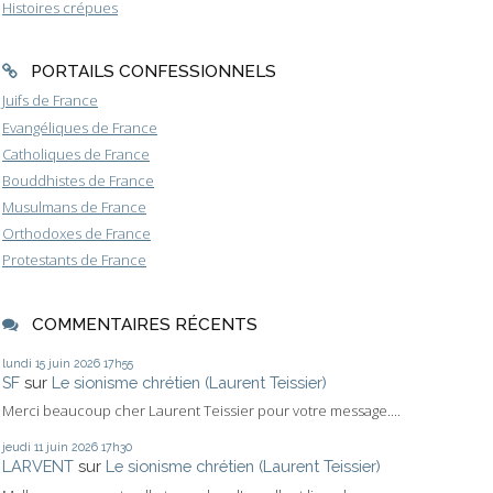
Histoires crépues
PORTAILS CONFESSIONNELS
Juifs de France
Evangéliques de France
Catholiques de France
Bouddhistes de France
Musulmans de France
Orthodoxes de France
Protestants de France
COMMENTAIRES RÉCENTS
lundi 15
juin 2026
17h55
SF
sur
Le sionisme chrétien (Laurent Teissier)
Merci beaucoup cher Laurent Teissier pour votre message....
jeudi 11
juin 2026
17h30
LARVENT
sur
Le sionisme chrétien (Laurent Teissier)