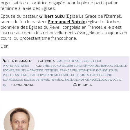
organisatrice et oratrice engagée pour la pleine participation
féminine à la vie des Eglises.
Epouse du pasteur
Gilbert Suku
(Eglise La Grace de l'Eternel),
soeur de feu le pasteur
Emmanuel Botolo
(Eglise Le Rocher,
pionnière des Eglises du Réveil congolais en France), elle s'est
inscrite au coeur des renouvellements évangéliques, toujours en
cours, du protestantisme francophone.
Lien
.
LIEN PERMANENT
CATÉGORIES :
PROTESTANTISME ÉVANGÉLIQUE
,
PROTESTANTISMES
TAGS :
EMILIE SUKU
,
GILBERT SUKU
,
EMMANUEL BOTOLO
,
ÉGLISE LE
ROCHER
,
ÉGLISE LA GRACE DE L'ÉTERNEL
,
FRANCE
,
FRANCOPHONIE
,
ÉVANGÉLIQUES
,
PROTESTANTISME
,
CEAF
,
CHRISTIANISME ET RÔLE DES FEMMES
,
FRANCOPHONIE
ÉVANGÉLIQUE
,
ÉGLISES DE RÉVEIL
,
RÉVEIL CONGOLAIS
,
NOTICE NÉCROLOGIQUE
,
COVID-
19
0
COMMENTAIRE
IMPRIMER