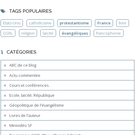
TAGS POPULAIRES
Etats-Unis
catholicisme
protestantisme
France
livre
GSRL
religion
laïcité
évangéliques
francophonie
CATÉGORIES
ABC de ce blog
Actu commentée
Cours et conférences
Ecole, laïcité, République
Géopolitique de l'évangélisme
Livres de l'auteur
Minividéo SF