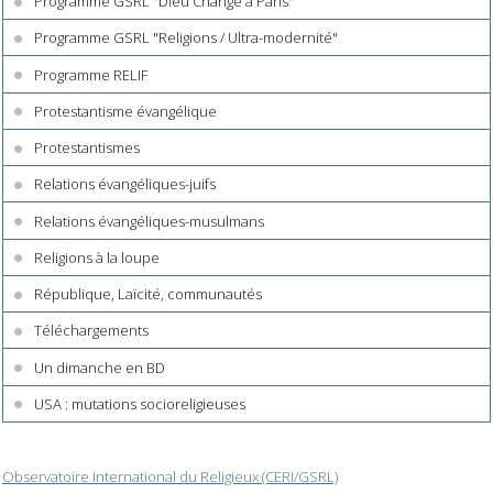
Programme GSRL "Dieu Change à Paris"
Programme GSRL "Religions / Ultra-modernité"
Programme RELIF
Protestantisme évangélique
Protestantismes
Relations évangéliques-juifs
Relations évangéliques-musulmans
Religions à la loupe
République, Laïcité, communautés
Téléchargements
Un dimanche en BD
USA : mutations socioreligieuses
Observatoire International du Religieux (CERI/GSRL)