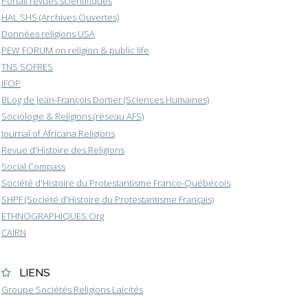
Portail revues scientifiques
HAL SHS (Archives Ouvertes)
Données religions USA
PEW FORUM on religion & public life
TNS SOFRES
IFOP
BLog de Jean-François Dortier (Sciences Humaines)
Sociologie & Religions (réseau AFS)
Journal of Africana Religions
Revue d'Histoire des Religions
Social Compass
Société d'Histoire du Protestantisme Franco-Québécois
SHPF (Société d'Histoire du Protestantisme Français)
ETHNOGRAPHIQUES.Org
CAIRN
LIENS
Groupe Sociétés Religions Laïcités