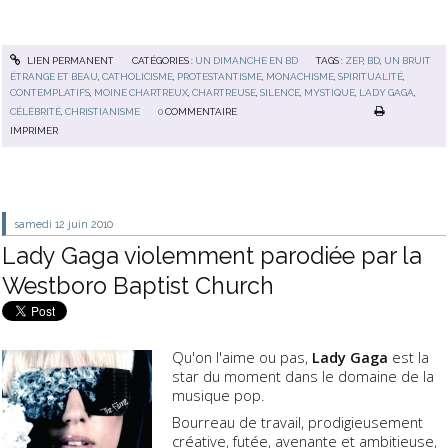
LIEN PERMANENT
CATÉGORIES :
UN DIMANCHE EN BD
TAGS :
ZEP
,
BD
,
UN BRUIT
ÉTRANGE ET BEAU
,
CATHOLICISME
,
PROTESTANTISME
,
MONACHISME
,
SPIRITUALITÉ
,
CONTEMPLATIFS
,
MOINE CHARTREUX
,
CHARTREUSE
,
SILENCE
,
MYSTIQUE
,
LADY GAGA
,
CÉLÉBRITÉ
,
CHRISTIANISME
0
COMMENTAIRE
IMPRIMER
samedi 12
juin 2010
Lady Gaga violemment parodiée par la
Westboro Baptist Church
Qu'on l'aime ou pas,
Lady Gaga
est la
star du moment dans le domaine de la
musique pop.
Bourreau de travail, prodigieusement
créative, futée, avenante et ambitieuse,