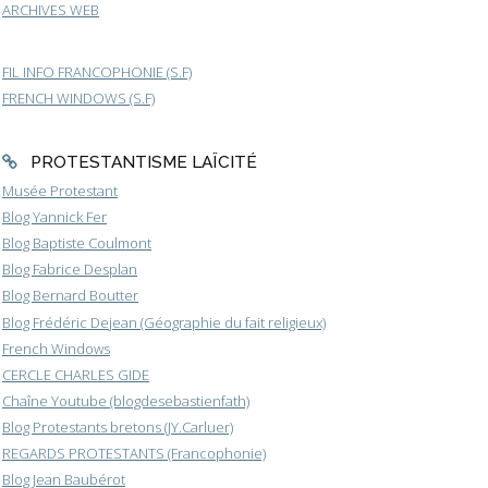
ARCHIVES WEB
FIL INFO FRANCOPHONIE (S.F)
FRENCH WINDOWS (S.F)
PROTESTANTISME LAÏCITÉ
Musée Protestant
Blog Yannick Fer
Blog Baptiste Coulmont
Blog Fabrice Desplan
Blog Bernard Boutter
Blog Frédéric Dejean (Géographie du fait religieux)
French Windows
CERCLE CHARLES GIDE
Chaîne Youtube (blogdesebastienfath)
Blog Protestants bretons (JY.Carluer)
REGARDS PROTESTANTS (Francophonie)
Blog Jean Baubérot