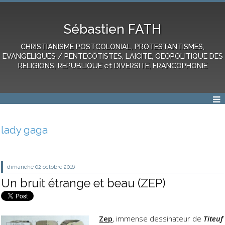
Sébastien FATH
CHRISTIANISME POSTCOLONIAL, PROTESTANTISMES,
EVANGELIQUES / PENTECÔTISTES, LAICITE, GEOPOLITIQUE DES
RELIGIONS, REPUBLIQUE et DIVERSITE, FRANCOPHONIE
lady gaga
dimanche 02
octobre 2016
Un bruit étrange et beau (ZEP)
Zep
, immense dessinateur de
Titeuf