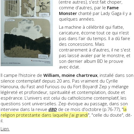
(entre autres), s'est fait choper,
comme d'autres, par le
Fame
Monster
chanté par Lady Gaga il y a
quelques années.
La machine à célébrité qui flatte,
caricature, écorne tout ce qui n'est
pas dans l'air du temps. Il a dû faire
des concessions. Mais
contrairement à d'autres, il ne s'est
pas laissé avaler par le monstre, et
son dernier album BD le prouve
avec éclat.
Il campe l'histoire de
William, moine chartreux
, installé dans son
silence contemplatif depuis 20 ans. Pas vraiment du Cyrille
Hanouna, du Fast and Furious ou du Fort Boyard! Zep y mélange
légèreté et profondeur, spiritualité et contemplation, doute et
espérance. L'univers est celui du catholicisme contemplatif, les
questions sont universelles. Zep évoque au passage, dans son
interview dans la revue
dBD
de ce mois d'octobre (p.76-77), "
la
religion protestante dans laquelle j'ai grandi
", "celle du doute", dit-
il.
Lien.