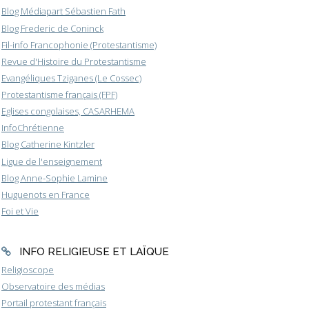
Blog Médiapart Sébastien Fath
Blog Frederic de Coninck
Fil-info Francophonie (Protestantisme)
Revue d'Histoire du Protestantisme
Evangéliques Tziganes (Le Cossec)
Protestantisme français (FPF)
Eglises congolaises, CASARHEMA
InfoChrétienne
Blog Catherine Kintzler
Ligue de l'enseignement
Blog Anne-Sophie Lamine
Huguenots en France
Foi et Vie
INFO RELIGIEUSE ET LAÏQUE
Religioscope
Observatoire des médias
Portail protestant français