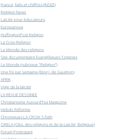
France, faits et chiffres (INSEE)
Religion News
Laïcité pour éducateurs
Europanova
HuffingtonPost Religion
La Croix Religion
Le Monde des religions
Site documentaire Evangéliques Tziganes
Le Monde (rubrique "Religion")
Une foi par semaine (blog I. de Gaulmyn)
AFRIK
Vigie de la laïcité
LA REVUE DESSINEE
Christianisme Aujourd'hui Magazine
Hebdo Réforme
Chroniques LA CROIX S.Fath
ORELA (Obs. des religions et de la Laïcité, Belgique)
Forum Protestant