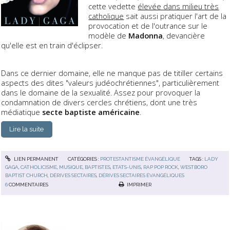
cette vedette
élevée dans milieu très
catholique
sait aussi pratiquer l'art de la
provocation et de l'outrance sur le
modèle de
Madonna
, devancière
qu'elle est en train d'éclipser.
Dans ce dernier domaine, elle ne manque pas de titiller certains
aspects des dites "valeurs judéochrétiennes", particulièrement
dans le domaine de la sexualité. Assez pour provoquer la
condamnation de divers cercles chrétiens, dont une très
médiatique
secte baptiste américaine
.
Lire la suite
LIEN PERMANENT
CATÉGORIES :
PROTESTANTISME ÉVANGÉLIQUE
TAGS :
LADY
GAGA
,
CATHOLICISME
,
MUSIQUE
,
BAPTISTES
,
ETATS-UNIS
,
RAP POP ROCK
,
WESTBORO
BAPTIST CHURCH
,
DÉRIVES SECTAIRES
,
DÉRIVES SECTAIRES ÉVANGÉLIQUES
6
COMMENTAIRES
IMPRIMER