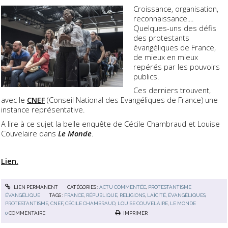
Croissance, organisation,
reconnaissance....
Quelques-uns des défis
des protestants
évangéliques de France,
de mieux en mieux
repérés par les pouvoirs
publics.
Ces derniers trouvent,
avec le
CNEF
(Conseil National des Evangéliques de France) une
instance représentative.
A lire à ce sujet la belle enquête de
Cécile Chambraud et Louise
Couvelaire dans
Le Monde
.
Lien.
LIEN PERMANENT
CATÉGORIES :
ACTU COMMENTÉE
,
PROTESTANTISME
ÉVANGÉLIQUE
TAGS :
FRANCE
,
RÉPUBLIQUE
,
RELIGIONS
,
LAÏCITÉ
,
ÉVANGÉLIQUES
,
PROTESTANTISME
,
CNEF
,
CÉCILE CHAMBRAUD
,
LOUISE COUVELAIRE
,
LE MONDE
0
COMMENTAIRE
IMPRIMER