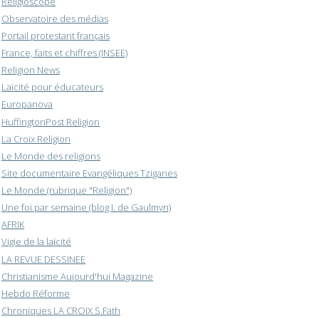
Religioscope
Observatoire des médias
Portail protestant français
France, faits et chiffres (INSEE)
Religion News
Laïcité pour éducateurs
Europanova
HuffingtonPost Religion
La Croix Religion
Le Monde des religions
Site documentaire Evangéliques Tziganes
Le Monde (rubrique "Religion")
Une foi par semaine (blog I. de Gaulmyn)
AFRIK
Vigie de la laïcité
LA REVUE DESSINEE
Christianisme Aujourd'hui Magazine
Hebdo Réforme
Chroniques LA CROIX S.Fath