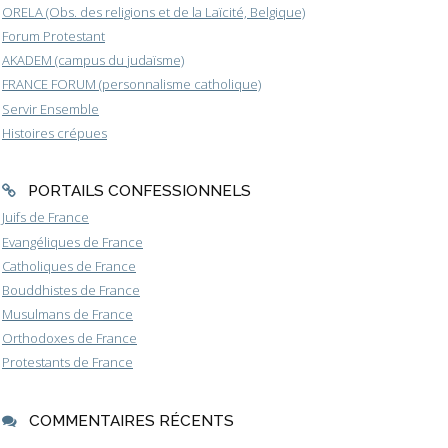
ORELA (Obs. des religions et de la Laïcité, Belgique)
Forum Protestant
AKADEM (campus du judaïsme)
FRANCE FORUM (personnalisme catholique)
Servir Ensemble
Histoires crépues
PORTAILS CONFESSIONNELS
Juifs de France
Evangéliques de France
Catholiques de France
Bouddhistes de France
Musulmans de France
Orthodoxes de France
Protestants de France
COMMENTAIRES RÉCENTS