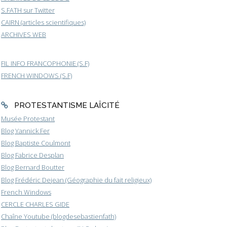
S.FATH sur Twitter
CAIRN (articles scientifiques)
ARCHIVES WEB
FIL INFO FRANCOPHONIE (S.F)
FRENCH WINDOWS (S.F)
PROTESTANTISME LAÏCITÉ
Musée Protestant
Blog Yannick Fer
Blog Baptiste Coulmont
Blog Fabrice Desplan
Blog Bernard Boutter
Blog Frédéric Dejean (Géographie du fait religieux)
French Windows
CERCLE CHARLES GIDE
Chaîne Youtube (blogdesebastienfath)