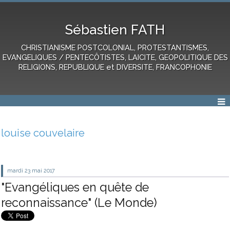
Sébastien FATH
CHRISTIANISME POSTCOLONIAL, PROTESTANTISMES,
EVANGELIQUES / PENTECÔTISTES, LAICITE, GEOPOLITIQUE DES
RELIGIONS, REPUBLIQUE et DIVERSITE, FRANCOPHONIE
louise couvelaire
mardi 23
mai 2017
"Evangéliques en quête de
reconnaissance" (Le Monde)