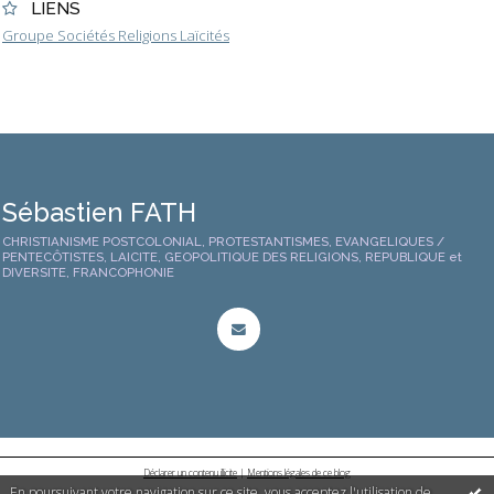
LIENS
Groupe Sociétés Religions Laïcités
Sébastien FATH
CHRISTIANISME POSTCOLONIAL, PROTESTANTISMES, EVANGELIQUES /
PENTECÔTISTES, LAICITE, GEOPOLITIQUE DES RELIGIONS, REPUBLIQUE et
DIVERSITE, FRANCOPHONIE
Déclarer un contenu illicite
|
Mentions légales de ce blog
En poursuivant votre navigation sur ce site, vous acceptez l'utilisation de