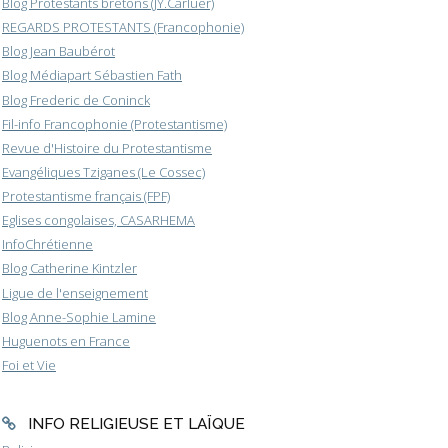
Blog Protestants bretons (JY.Carluer)
REGARDS PROTESTANTS (Francophonie)
Blog Jean Baubérot
Blog Médiapart Sébastien Fath
Blog Frederic de Coninck
Fil-info Francophonie (Protestantisme)
Revue d'Histoire du Protestantisme
Evangéliques Tziganes (Le Cossec)
Protestantisme français (FPF)
Eglises congolaises, CASARHEMA
InfoChrétienne
Blog Catherine Kintzler
Ligue de l'enseignement
Blog Anne-Sophie Lamine
Huguenots en France
Foi et Vie
INFO RELIGIEUSE ET LAÏQUE