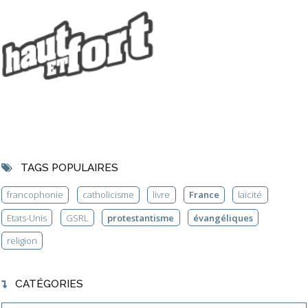
TAGS POPULAIRES
francophonie
catholicisme
livre
France
laïcité
Etats-Unis
GSRL
protestantisme
évangéliques
religion
CATÉGORIES