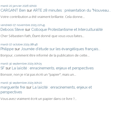
mardi 20
janvier 2026
10h00
CARGANT Ben
sur
ARTE 28 minutes : présentation du "Nouveau...
Votre contribution a été vraiment brillante. Cela donne...
vendredi 07
novembre 2025
22h45
Deboos Steve
sur
Colloque Protestantisme et Interculturalité
Cher Sébastien Fath, Étant donné que vous vous faites...
mardi 07
octobre 2025
08h46
Philippe
sur
Journée d'étude sur les évangéliques français...
Bonjour, comment être informé de la publication de cette...
mardi 30
septembre 2025
00h25
SF
sur
La laïcité : enracinements, enjeux et perspectives
Bonsoir, non je n'ai pas écrit un "papier", mais un...
mardi 30
septembre 2025
00h20
marguerite frei
sur
La laïcité : enracinements, enjeux et
perspectives
Vous avez vraiment écrit un papier dans ce livre ?...