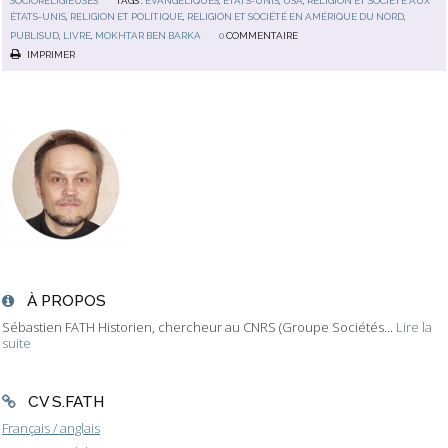
SOCIORELIGIEUSES
TAGS :
ÉVANGÉLIQUES
,
ÉTATS-UNIS
,
USA
,
RELIGION ET SOCIÉTÉ AUX
ÉTATS-UNIS
,
RELIGION ET POLITIQUE
,
RELIGION ET SOCIÉTÉ EN AMÉRIQUE DU NORD
,
PUBLISUD
,
LIVRE
,
MOKHTAR BEN BARKA
0
COMMENTAIRE
IMPRIMER
À PROPOS
Sébastien FATH Historien, chercheur au CNRS (Groupe Sociétés...
Lire la
suite
CV S.FATH
Français / anglais