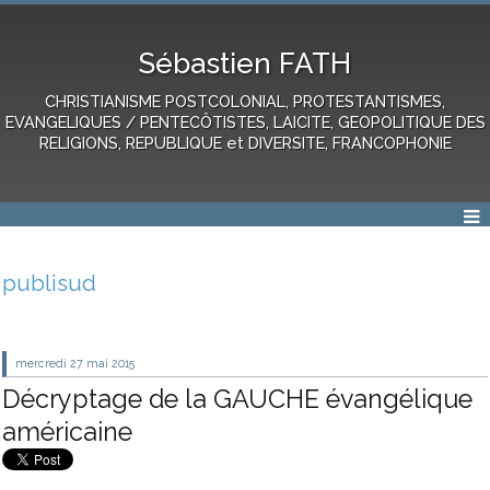
Sébastien FATH
CHRISTIANISME POSTCOLONIAL, PROTESTANTISMES,
EVANGELIQUES / PENTECÔTISTES, LAICITE, GEOPOLITIQUE DES
RELIGIONS, REPUBLIQUE et DIVERSITE, FRANCOPHONIE
publisud
mercredi 27
mai 2015
Décryptage de la GAUCHE évangélique
américaine