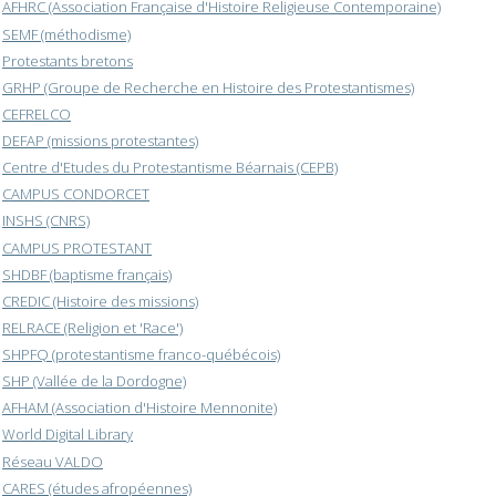
AFHRC (Association Française d'Histoire Religieuse Contemporaine)
SEMF (méthodisme)
Protestants bretons
GRHP (Groupe de Recherche en Histoire des Protestantismes)
CEFRELCO
DEFAP (missions protestantes)
Centre d'Etudes du Protestantisme Béarnais (CEPB)
CAMPUS CONDORCET
INSHS (CNRS)
CAMPUS PROTESTANT
SHDBF (baptisme français)
CREDIC (Histoire des missions)
RELRACE (Religion et 'Race')
SHPFQ (protestantisme franco-québécois)
SHP (Vallée de la Dordogne)
AFHAM (Association d'Histoire Mennonite)
World Digital Library
Réseau VALDO
CARES (études afropéennes)