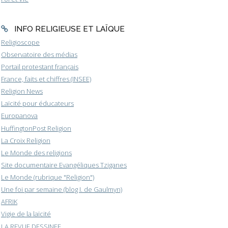
INFO RELIGIEUSE ET LAÏQUE
Religioscope
Observatoire des médias
Portail protestant français
France, faits et chiffres (INSEE)
Religion News
Laïcité pour éducateurs
Europanova
HuffingtonPost Religion
La Croix Religion
Le Monde des religions
Site documentaire Evangéliques Tziganes
Le Monde (rubrique "Religion")
Une foi par semaine (blog I. de Gaulmyn)
AFRIK
Vigie de la laïcité
LA REVUE DESSINEE