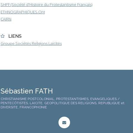
SHPF (Société d'Histoire du Protestantisme Français)
ETHNOGRAPHIQUES.Org
CAIRN
LIENS
Groupe Sociétés Religions Laïcités
Sébastien FATH
CHRISTIANISME POSTCOLONIAL, PROTESTANTISMES, EVANGELIQUES /
PENTECÔTISTES, LAICITE, GEOPOLITIQUE DES RELIGIONS, REPUBLIQUE et
DIVERSITE, FRANCOPHONIE