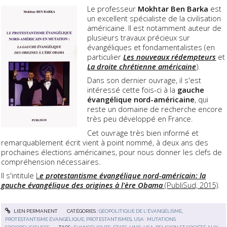
Le professeur
Mokhtar Ben Barka
est
un excellent spécialiste de la civilisation
américaine. Il est notamment auteur de
plusieurs travaux précieux sur
évangéliques et fondamentalistes (en
particulier
Les nouveaux rédempteurs
et
La droite chrétienne américaine
).
Dans son dernier ouvrage, il s'est
intéressé cette fois-ci à la
gauche
évangélique nord-américaine
, qui
reste un domaine de recherche encore
très peu développé en France.
Cet ouvrage très bien informé et
remarquablement écrit vient à point nommé, à deux ans des
prochaines élections américaines, pour nous donner les clefs de
compréhension nécessaires.
Il s'intitule
L
e protestantisme évangélique nord-américain: la
gauche évangélique des origines à l'ère Obama
(PubliSud, 2015)
.
LIEN PERMANENT
CATÉGORIES :
GÉOPOLITIQUE DE L'ÉVANGÉLISME
,
PROTESTANTISME ÉVANGÉLIQUE
,
PROTESTANTISMES
,
USA : MUTATIONS