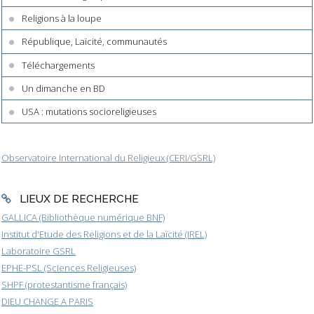
Religions à la loupe
République, Laïcité, communautés
Téléchargements
Un dimanche en BD
USA : mutations socioreligieuses
Observatoire International du Religieux (CERI/GSRL)
LIEUX DE RECHERCHE
GALLICA (Bibliothèque numérique BNF)
Institut d'Etude des Religions et de la Laïcité (IREL)
Laboratoire GSRL
EPHE-PSL (Sciences Religieuses)
SHPF (protestantisme français)
DIEU CHANGE A PARIS