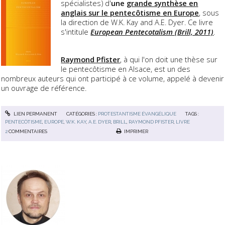
spécialistes) d'
une
grande synthèse en
anglais sur le pentecôtisme en Europe
, sous
la direction de W.K. Kay and A.E. Dyer. Ce livre
s'intitule
European Pentecotalism (Brill, 2011)
.
Raymond Pfister
, à qui l'on doit une thèse sur
le pentecôtisme en Alsace, est un des
nombreux auteurs qui ont participé à ce volume, appelé à devenir
un ouvrage de référence.
LIEN PERMANENT
CATÉGORIES :
PROTESTANTISME ÉVANGÉLIQUE
TAGS :
PENTECÔTISME
,
EUROPE
,
W.K. KAY
,
A.E. DYER
,
BRILL
,
RAYMOND PFISTER
,
LIVRE
2
COMMENTAIRES
IMPRIMER