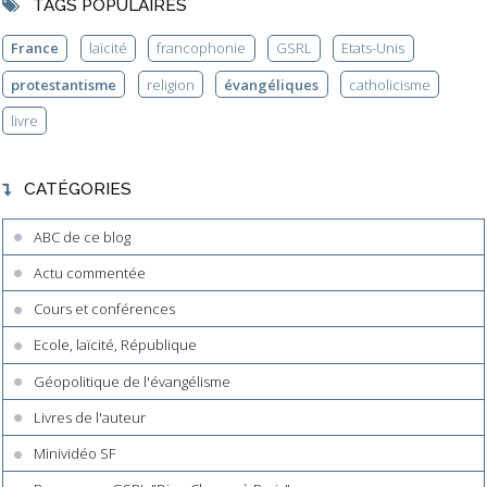
TAGS POPULAIRES
France
laïcité
francophonie
GSRL
Etats-Unis
protestantisme
religion
évangéliques
catholicisme
livre
CATÉGORIES
ABC de ce blog
Actu commentée
Cours et conférences
Ecole, laïcité, République
Géopolitique de l'évangélisme
Livres de l'auteur
Minividéo SF