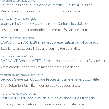
mercredi 10
juin 2026
21h35
Laurent Tessier
sur
Le sionisme chrétien (Laurent Teissier)
Merci beaucoup pour votre post qui honore mon travail!...
dimanche 17
mai 2026
23h25
Jean
sur
Le Centre Missionnaire de Carhaix, les défis de...
Les problèmes sont profondément enracinés dans ce centre,...
mardi 20
janvier 2026
10h00
LARVENT
sur
ARTE 28 minutes : présentation du "Nouveau...
Excellente prestation. Très claire comme toujours. Hâte...
mardi 20
janvier 2026
10h00
CARGANT Ben
sur
ARTE 28 minutes : présentation du "Nouveau...
Votre contribution a été vraiment brillante. Cela donne...
vendredi 07
novembre 2025
22h45
Deboos Steve
sur
Colloque Protestantisme et Interculturalité
Cher Sébastien Fath, Étant donné que vous vous faites...
mardi 07
octobre 2025
08h46
Philippe
sur
Journée d'étude sur les évangéliques français...
Bonjour, comment être informé de la publication de cette...