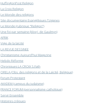
HuffingtonPost Religion
La Croix Religion
Le Monde des religions
Site documentaire Evangéliques Tziganes
Le Monde (rubrique "Religion")
Une foi par semaine (blog I. de Gaulmyn)
AFRIK
Vigie de la laïcité
LA REVUE DESSINEE
Christianisme Aujourd'hui Magazine
Hebdo Réforme
Chroniques LA CROIX S.Fath
ORELA (Obs. des religions et de la Laïcité, Belgique)
Forum Protestant
AKADEM (campus du judaïsme)
FRANCE FORUM (personnalisme catholique)
Servir Ensemble
Histoires crépues