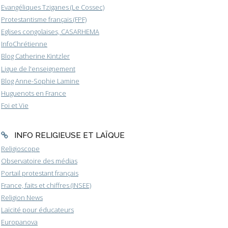
Evangéliques Tziganes (Le Cossec)
Protestantisme français (FPF)
Eglises congolaises, CASARHEMA
InfoChrétienne
Blog Catherine Kintzler
Ligue de l'enseignement
Blog Anne-Sophie Lamine
Huguenots en France
Foi et Vie
INFO RELIGIEUSE ET LAÏQUE
Religioscope
Observatoire des médias
Portail protestant français
France, faits et chiffres (INSEE)
Religion News
Laïcité pour éducateurs
Europanova