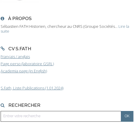
À PROPOS
Sébastien FATH Historien, chercheur au CNRS (Groupe Sociétés...
Lire la
suite
CV S.FATH
Français / anglais
Page perso (laboratoire GSRL)
Academia page (in English)
S.Fath, Liste Publications (1.01.2024)
RECHERCHER