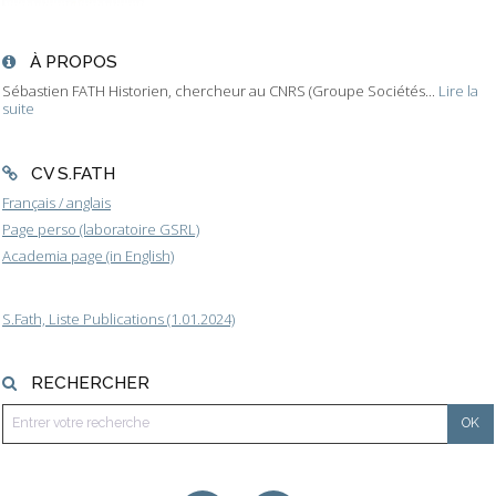
À PROPOS
Sébastien FATH Historien, chercheur au CNRS (Groupe Sociétés...
Lire la
suite
CV S.FATH
Français / anglais
Page perso (laboratoire GSRL)
Academia page (in English)
S.Fath, Liste Publications (1.01.2024)
RECHERCHER