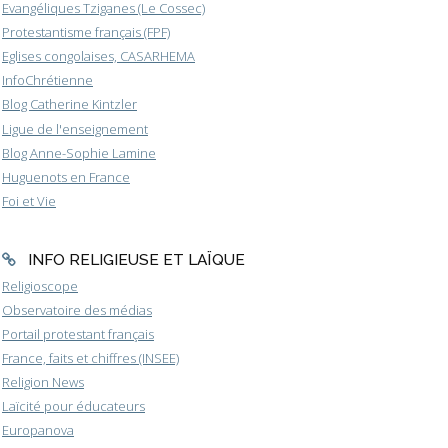
Evangéliques Tziganes (Le Cossec)
Protestantisme français (FPF)
Eglises congolaises, CASARHEMA
InfoChrétienne
Blog Catherine Kintzler
Ligue de l'enseignement
Blog Anne-Sophie Lamine
Huguenots en France
Foi et Vie
INFO RELIGIEUSE ET LAÏQUE
Religioscope
Observatoire des médias
Portail protestant français
France, faits et chiffres (INSEE)
Religion News
Laïcité pour éducateurs
Europanova