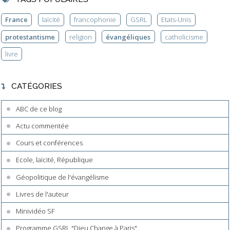
France
laïcité
francophonie
GSRL
Etats-Unis
protestantisme
religion
évangéliques
catholicisme
livre
CATÉGORIES
ABC de ce blog
Actu commentée
Cours et conférences
Ecole, laïcité, République
Géopolitique de l'évangélisme
Livres de l'auteur
Minividéo SF
Programme GSRL "Dieu Change à Paris"