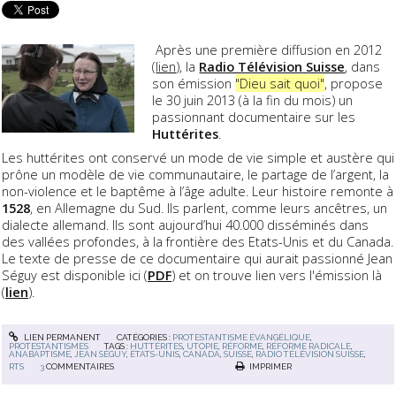
Après une première diffusion en 2012
(
lien
), la
Radio Télévision Suisse
, dans
son émission
"Dieu sait quoi"
, propose
le 30 juin 2013 (à la fin du mois) un
passionnant documentaire sur les
Huttérites
.
Les huttérites ont conservé un mode de vie simple et austère qui
prône un modèle de vie communautaire, le partage de l’argent, la
non-violence et le baptême à l’âge adulte. Leur histoire remonte à
1528
, en Allemagne du Sud. Ils parlent, comme leurs ancêtres, un
dialecte allemand. Ils sont aujourd’hui 40.000 disséminés dans
des vallées profondes, à la frontière des Etats-Unis et du Canada.
Le texte de presse de ce documentaire qui aurait passionné Jean
Séguy est disponible ici (
PDF
) et on trouve lien vers l'émission là
(
lien
).
LIEN PERMANENT
CATÉGORIES :
PROTESTANTISME ÉVANGÉLIQUE
,
PROTESTANTISMES
TAGS :
HUTTÉRITES
,
UTOPIE
,
RÉFORME
,
RÉFORME RADICALE
,
ANABAPTISME
,
JEAN SÉGUY
,
ÉTATS-UNIS
,
CANADA
,
SUISSE
,
RADIO TÉLÉVISION SUISSE
,
RTS
3
COMMENTAIRES
IMPRIMER