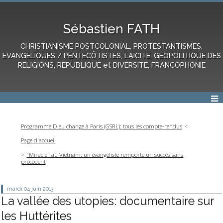
Sébastien FATH
CHRISTIANISME POSTCOLONIAL, PROTESTANTISMES,
EVANGELIQUES / PENTECÔTISTES, LAICITE, GEOPOLITIQUE DES
RELIGIONS, REPUBLIQUE et DIVERSITE, FRANCOPHONIE
Programme Dieu change à Paris (GSRL): tous les compte-rendus
Page d'accueil
"Miracle" au Vietnam: un évangéliste remporte un succès sans
précédent
mardi 04
juin 2013
La vallée des utopies: documentaire sur
les Huttérites