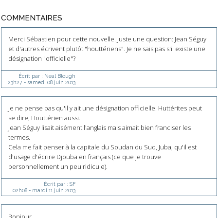
COMMENTAIRES
Merci Sébastien pour cette nouvelle. Juste une question: Jean Séguy
et d'autres écrivent plutôt "houttériens". Je ne sais pas s'il existe une
désignation "officielle"?
Écrit par :
Neal Blough
23h27
-
samedi 08
juin 2013
Je ne pense pas qu'il y ait une désignation officielle. Huttérites peut
se dire, Houttérien aussi.
Jean Séguy lisait aisément l'anglais mais aimait bien franciser les
termes.
Cela me fait penser à la capitale du Soudan du Sud, Juba, qu'il est
d'usage d'écrire Djouba en français (ce que je trouve
personnellement un peu ridicule).
Écrit par :
SF
02h08
-
mardi 11
juin 2013
Bonjour,