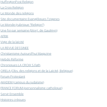
HuffingtonPost Religion
La Croix Religion
Le Monde des religions
Site documentaire Evangéliques Tziganes
Le Monde (rubrique "Religion")
Une foi par semaine (blog I. de Gaulmyn)
AFRIK
Vigie de la laïcité
LA REVUE DESSINEE
Christianisme Aujourd'hui Magazine
Hebdo Réforme
Chroniques LA CROIX S.Fath
ORELA (Obs. des religions et de la Laïcité, Belgique)
Forum Protestant
AKADEM (campus du judaïsme)
FRANCE FORUM (personnalisme catholique)
Servir Ensemble
Histoires crépues