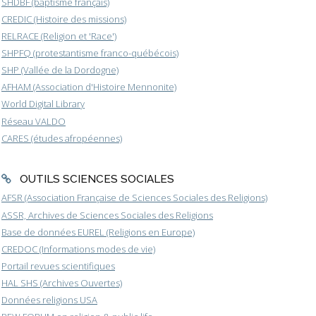
SHDBF (baptisme français)
CREDIC (Histoire des missions)
RELRACE (Religion et 'Race')
SHPFQ (protestantisme franco-québécois)
SHP (Vallée de la Dordogne)
AFHAM (Association d'Histoire Mennonite)
World Digital Library
Réseau VALDO
CARES (études afropéennes)
OUTILS SCIENCES SOCIALES
AFSR (Association Française de Sciences Sociales des Religions)
ASSR, Archives de Sciences Sociales des Religions
Base de données EUREL (Religions en Europe)
CREDOC (Informations modes de vie)
Portail revues scientifiques
HAL SHS (Archives Ouvertes)
Données religions USA