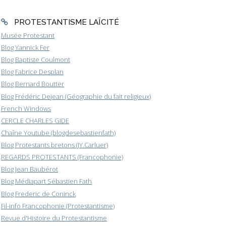
PROTESTANTISME LAÏCITÉ
Musée Protestant
Blog Yannick Fer
Blog Baptiste Coulmont
Blog Fabrice Desplan
Blog Bernard Boutter
Blog Frédéric Dejean (Géographie du fait religieux)
French Windows
CERCLE CHARLES GIDE
Chaîne Youtube (blogdesebastienfath)
Blog Protestants bretons (JY.Carluer)
REGARDS PROTESTANTS (Francophonie)
Blog Jean Baubérot
Blog Médiapart Sébastien Fath
Blog Frederic de Coninck
Fil-info Francophonie (Protestantisme)
Revue d'Histoire du Protestantisme