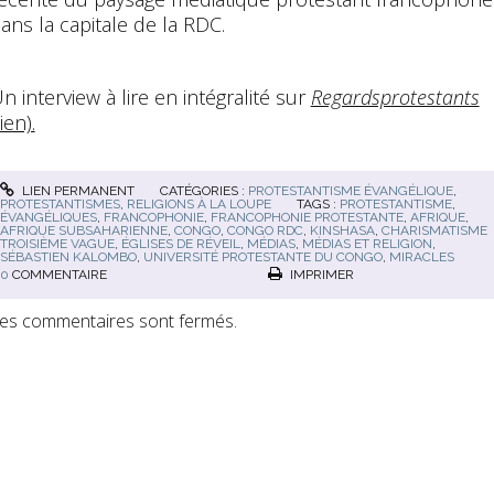
ans la capitale de la RDC.
n interview à lire en intégralité sur
Regardsprotestants
lien).
LIEN PERMANENT
CATÉGORIES :
PROTESTANTISME ÉVANGÉLIQUE
,
PROTESTANTISMES
,
RELIGIONS À LA LOUPE
TAGS :
PROTESTANTISME
,
ÉVANGÉLIQUES
,
FRANCOPHONIE
,
FRANCOPHONIE PROTESTANTE
,
AFRIQUE
,
AFRIQUE SUBSAHARIENNE
,
CONGO
,
CONGO RDC
,
KINSHASA
,
CHARISMATISME
TROISIÈME VAGUE
,
ÉGLISES DE RÉVEIL
,
MÉDIAS
,
MÉDIAS ET RELIGION
,
SÉBASTIEN KALOMBO
,
UNIVERSITÉ PROTESTANTE DU CONGO
,
MIRACLES
0
COMMENTAIRE
IMPRIMER
es commentaires sont fermés.