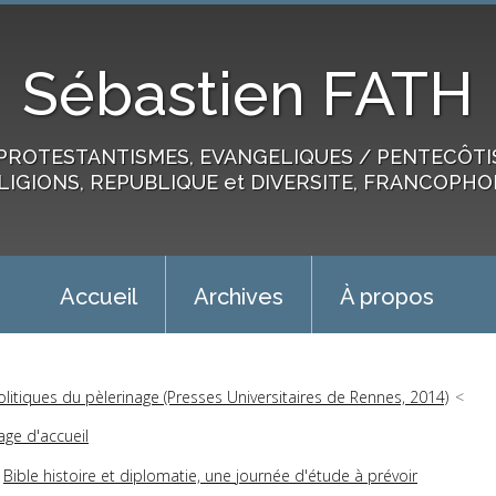
Sébastien FATH
PROTESTANTISMES, EVANGELIQUES / PENTECÔTIST
LIGIONS, REPUBLIQUE et DIVERSITE, FRANCOPHO
Accueil
Archives
À propos
olitiques du pèlerinage (Presses Universitaires de Rennes, 2014)
age d'accueil
Bible histoire et diplomatie, une journée d'étude à prévoir