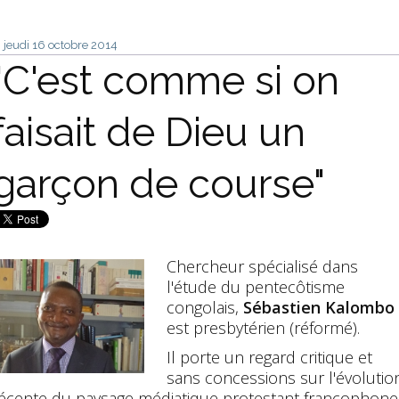
jeudi 16
octobre 2014
"C'est comme si on
faisait de Dieu un
garçon de course"
Chercheur spécialisé dans
l'étude du pentecôtisme
congolais,
Sébastien Kalombo
est presbytérien (réformé).
Il porte un regard critique et
sans concessions sur l'évolutio
écente du paysage médiatique protestant francophone