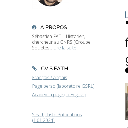
À PROPOS
Sébastien FATH Historien,
chercheur au CNRS (Groupe
Sociétés...
Lire la suite
CV S.FATH
Français / anglais
Page perso (laboratoire GSRL)
Academia page (in English)
S.Fath, Liste Publications
(1.01.2024)
r