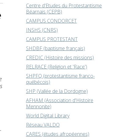
Centre d'Etudes du Protestantisme
e
Béarnais (CEPB)
CAMPUS CONDORCET
INSHS (CNRS)
CAMPUS PROTESTANT
SHDBF (baptisme français)
CREDIC (Histoire des missions)
RELRACE (Religion et 'Race')
SHPFQ (protestantisme franco-
e
québécois)
es
SHP (Vallée de la Dordogne)
AFHAM (Association d'Histoire
Mennonite)
World Digital Library
Réseau VALDO
r
CARES (études afropéennes)