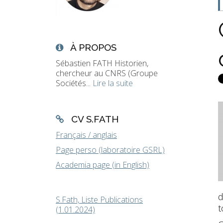
À PROPOS
Sébastien FATH Historien,
chercheur au CNRS (Groupe
Sociétés...
Lire la suite
CV S.FATH
Français / anglais
Page perso (laboratoire GSRL)
Academia page (in English)
d
S.Fath, Liste Publications
t
(1.01.2024)