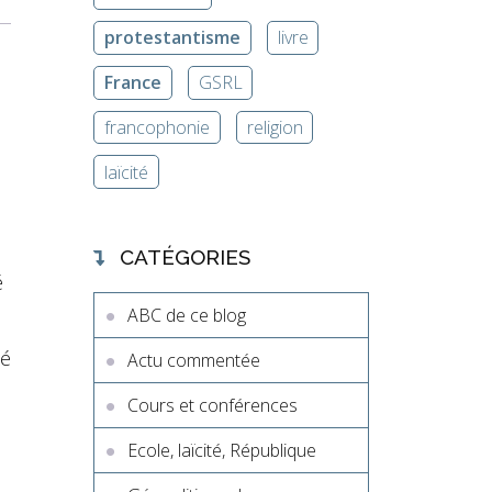
protestantisme
livre
France
GSRL
francophonie
religion
laïcité
CATÉGORIES
é
ABC de ce blog
té
Actu commentée
Cours et conférences
Ecole, laïcité, République