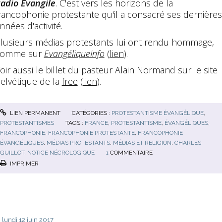
adio Evangile
. C'est vers les horizons de la
rancophonie protestante qu'il a consacré ses dernières
nnées d'activité.
lusieurs médias protestants lui ont rendu hommage,
comme sur
EvangéliqueInfo
(
lien
).
oir aussi le billet du pasteur Alain Normand sur le site
elvétique de la
free
(
lien
).
LIEN PERMANENT
CATÉGORIES :
PROTESTANTISME ÉVANGÉLIQUE
,
PROTESTANTISMES
TAGS :
FRANCE
,
PROTESTANTISME
,
ÉVANGÉLIQUES
,
FRANCOPHONIE
,
FRANCOPHONIE PROTESTANTE
,
FRANCOPHONIE
ÉVANGÉLIQUES
,
MÉDIAS PROTESTANTS
,
MÉDIAS ET RELIGION
,
CHARLES
GUILLOT
,
NOTICE NÉCROLOGIQUE
1
COMMENTAIRE
IMPRIMER
lundi 12
juin 2017