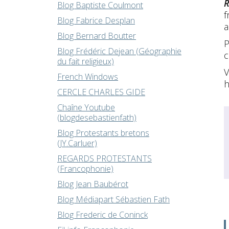
R
Blog Baptiste Coulmont
f
Blog Fabrice Desplan
a
Blog Bernard Boutter
P
Blog Frédéric Dejean (Géographie
du fait religieux)
V
French Windows
h
CERCLE CHARLES GIDE
Chaîne Youtube
(blogdesebastienfath)
Blog Protestants bretons
(JY.Carluer)
REGARDS PROTESTANTS
(Francophonie)
Blog Jean Baubérot
Blog Médiapart Sébastien Fath
Blog Frederic de Coninck