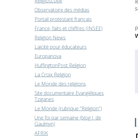
Religioscope
l
s
Observatoire des médias
Portail protestant français
France, faits et chiffres (INSEE)
P
W
Religion News
Laïcité pour éducateurs
Europanova
HuffingtonPost Religion
La Croix Religion
Le Monde des religions
Site documentaire Evangéliques
Tziganes
Le Monde (rubrique "Religion")
Une foi par semaine (blog I. de
Gaulmyn)
AFRIK