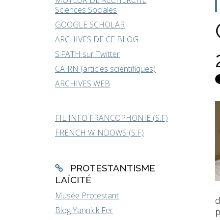
MOTEUR DE RECHERCHE
Sciences Sociales
GOOGLE SCHOLAR
ARCHIVES DE CE BLOG
S.FATH sur Twitter
CAIRN (articles scientifiques)
ARCHIVES WEB
FIL INFO FRANCOPHONIE (S.F)
FRENCH WINDOWS (S.F)
PROTESTANTISME
LAÏCITÉ
Musée Protestant
d
Blog Yannick Fer
p