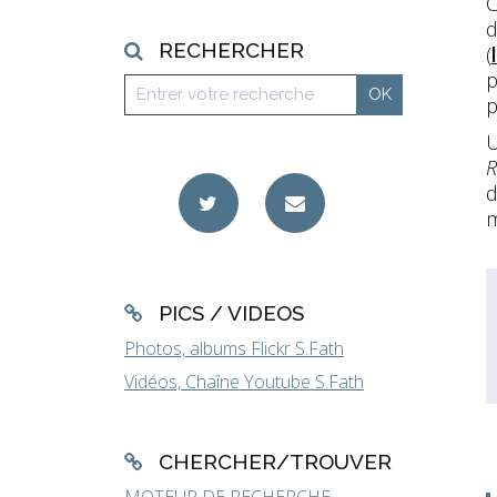
C
d
RECHERCHER
(
p
p
U
R
d
m
PICS / VIDEOS
Photos, albums Flickr S.Fath
Vidéos, Chaîne Youtube S.Fath
CHERCHER/TROUVER