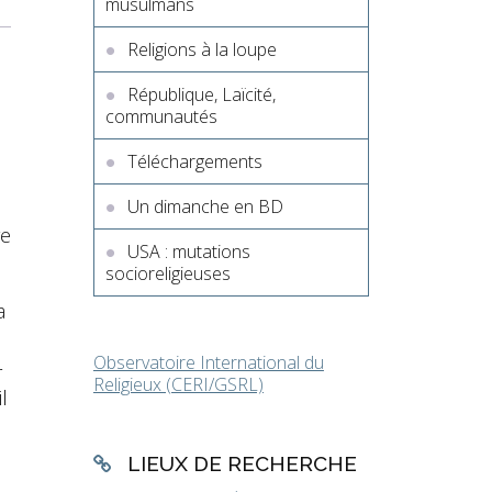
musulmans
Religions à la loupe
République, Laïcité,
communautés
Téléchargements
Un dimanche en BD
re
USA : mutations
socioreligieuses
a
Observatoire International du
r
Religieux (CERI/GSRL)
l
LIEUX DE RECHERCHE