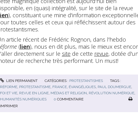
ette magnifique collection est aujourd'hui bien
isponible, en (quasi) intégralité, sur le site de la revue
lien
), constituant une mine d'information exceptionnell
our toutes celles et ceux qui réfléchissent autour des
rotestantismes.
n article récent de Frédéric Rognon, dans l'hebdo
éforme
(
lien
), nous en dit plus, mais le mieux est enco
'aller directement sur le
site
de cette
revue
, dotée d'u
oteur de recherche très performant. Un must!
LIEN PERMANENT
CATÉGORIES :
PROTESTANTISMES
TAGS :
RÉFORME
,
PROTESTANTISME
,
FRANCE
,
ÉVANGÉLIQUES
,
PAUL DOUMERGUE
,
FOI ET VIE
,
REVUE EN LIGNE
,
MÉDIAS ET RELIGION
,
RÉVOLUTION NUMÉRIQUE
,
HUMANITÉS NUMÉRIQUES
0
COMMENTAIRE
IMPRIMER