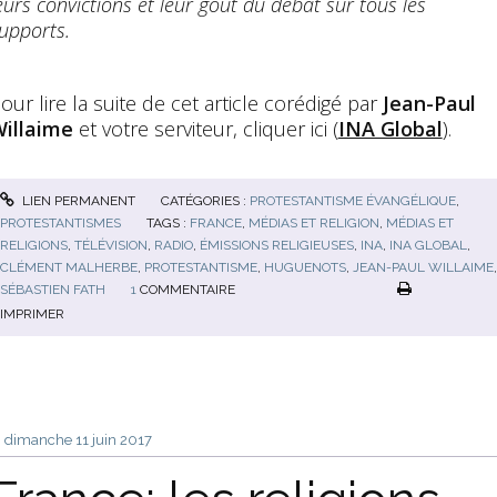
eurs convictions et leur goût du débat sur tous les
upports.
our lire la suite de cet article corédigé par
Jean-Paul
illaime
et votre serviteur, cliquer ici (
INA Global
).
LIEN PERMANENT
CATÉGORIES :
PROTESTANTISME ÉVANGÉLIQUE
,
PROTESTANTISMES
TAGS :
FRANCE
,
MÉDIAS ET RELIGION
,
MÉDIAS ET
RELIGIONS
,
TÉLÉVISION
,
RADIO
,
ÉMISSIONS RELIGIEUSES
,
INA
,
INA GLOBAL
,
CLÉMENT MALHERBE
,
PROTESTANTISME
,
HUGUENOTS
,
JEAN-PAUL WILLAIME
,
SÉBASTIEN FATH
1
COMMENTAIRE
IMPRIMER
dimanche 11
juin 2017