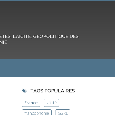
ES, LAICITE, GEOPOLITIQUE DES
NIE
TAGS POPULAIRES
France
laïcité
francophonie
GSRL