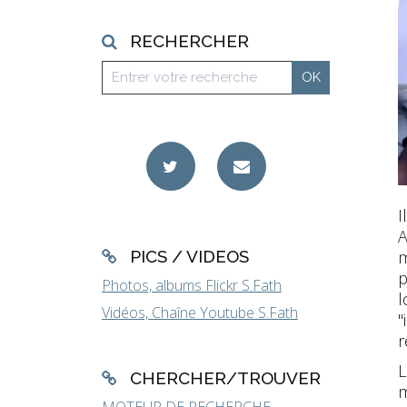
RECHERCHER
I
A
PICS / VIDEOS
m
p
Photos, albums Flickr S.Fath
l
Vidéos, Chaîne Youtube S.Fath
"
r
CHERCHER/TROUVER
m