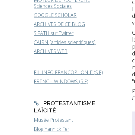
MOTEUR DE RECHERCHE
c
Sciences Sociales
H
GOOGLE SCHOLAR
d
v
ARCHIVES DE CE BLOG
O
S.FATH sur Twitter
l
CAIRN (articles scientifiques)
p
ARCHIVES WEB
d
c
n
FIL INFO FRANCOPHONIE (S.F)
d
"
FRENCH WINDOWS (S.F)
P
F
PROTESTANTISME
LAÏCITÉ
Musée Protestant
Blog Yannick Fer