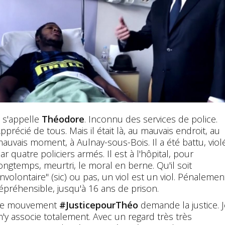
l s'appelle
Théodore
. Inconnu des services de police.
pprécié de tous. Mais il était là, au mauvais endroit, au
auvais moment, à Aulnay-sous-Bois. Il a été battu, viol
ar quatre policiers armés. Il est à l'hôpital, pour
ongtemps, meurtri, le moral en berne. Qu'il soit
involontaire" (sic) ou pas, un viol est un viol. Pénalemen
épréhensible, jusqu'à 16 ans de prison.
Le mouvement
#JusticepourThéo
demande la justice. J
'y associe totalement. Avec un regard très très