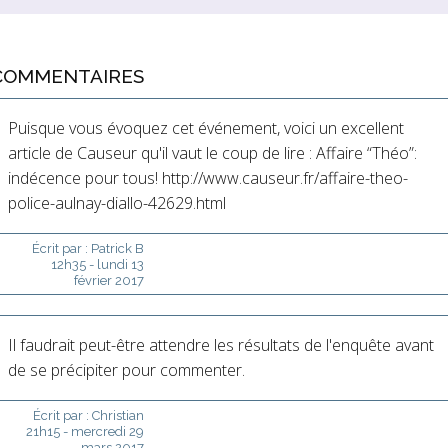
COMMENTAIRES
Puisque vous évoquez cet événement, voici un excellent
article de Causeur qu'il vaut le coup de lire : Affaire “Théo”:
indécence pour tous! http://www.causeur.fr/affaire-theo-
police-aulnay-diallo-42629.html
Écrit par :
Patrick B
12h35
-
lundi 13
février 2017
Il faudrait peut-être attendre les résultats de l'enquête avant
de se précipiter pour commenter.
Écrit par :
Christian
21h15
-
mercredi 29
mars 2017