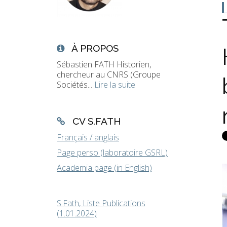
À PROPOS
Sébastien FATH Historien,
chercheur au CNRS (Groupe
Sociétés...
Lire la suite
CV S.FATH
Français / anglais
Page perso (laboratoire GSRL)
Academia page (in English)
S.Fath, Liste Publications
(1.01.2024)