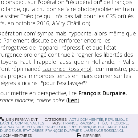
irconspect sur l'opération "récupération" de François
ollande, qui a cru bon se faire photographier en train
e visiter Théo (ce qu'il n'a pas fait pour les CRS brûlés
ifs, en octobre 2016, à Viry Châtillon).
pération com' sympa mais hypocrite, alors même que
e Parlement discute de renforcer encore les
rérogatives de l'appareil répressif, et que l'état
'urgence prolongé continue à rogner les libertés des
itoyens. Faut-il rappeler aussi que ni Hollande, ni Valls
'ont réprimandé
Laurence Rossignol
, leur ministre, po
es propos immondes tenus en mars dernier sur les
nègres africains" "pour l'esclavage"?
our mettre en perspective, lire
François Durpaire
,
rance blanche, colère noire
(
lien
).
LIEN PERMANENT
CATÉGORIES :
ACTU COMMENTÉE
,
RÉPUBLIQUE,
LAÏCITÉ, COMMUNAUTÉS
TAGS :
FRANCE
,
RACISME
,
THÉO
,
THÉODORE
,
AULNAY-SOUS-BOIS
,
VIOLENCES POLICIÈRES
,
FRANÇOIS HOLLANDE
,
ÉTAT
D'URGENCE
,
ÉTAT OBÈSE
,
FRANÇOIS DURPAIRE
,
LAURENCE ROSSIGNOL
2
COMMENTAIRES
IMPRIMER