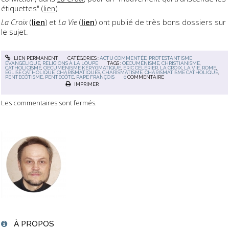
étiquettes" (
lien
).
La Croix
(
lien
) et
La Vie
(
lien
) ont publié de très bons dossiers sur
le sujet.
LIEN PERMANENT
CATÉGORIES :
ACTU COMMENTÉE
,
PROTESTANTISME
ÉVANGÉLIQUE
,
RELIGIONS À LA LOUPE
TAGS :
OECUMÉNISME
,
CHRISTIANISME
,
CATHOLICISME
,
OECUMÉNISME KÉRYGMATIQUE
,
ERIC CÉLÉRIER
,
LA CROIX
,
LA VIE
,
ROME
,
ÉGLISE CATHOLIQUE
,
CHARISMATIQUES
,
CHARISMATISME
,
CHARISMATISME CATHOLIQUE
,
PENTECÔTISME
,
PENTECÔTE
,
PAPE FRANÇOIS
0
COMMENTAIRE
IMPRIMER
Les commentaires sont fermés.
À PROPOS