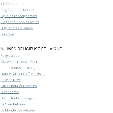
InfoChrétienne
Blog Catherine Kintzler
Ligue de l'enseignement
Blog Anne-Sophie Lamine
Huguenots en France
Foi et Vie
INFO RELIGIEUSE ET LAÏQUE
Religioscope
Observatoire des médias
Portail protestant français
France, faits et chiffres (INSEE)
Religion News
Laïcité pour éducateurs
Europanova
HuffingtonPost Religion
La Croix Religion
Le Monde des religions