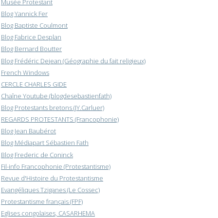
Musée Protestant
Blog Yannick Fer
Blog Baptiste Coulmont
Blog Fabrice Desplan
Blog Bernard Boutter
Blog Frédéric Dejean (Géographie du fait religieux)
French Windows
CERCLE CHARLES GIDE
Chaîne Youtube (blogdesebastienfath)
Blog Protestants bretons (JY.Carluer)
REGARDS PROTESTANTS (Francophonie)
Blog Jean Baubérot
Blog Médiapart Sébastien Fath
Blog Frederic de Coninck
Fil-info Francophonie (Protestantisme)
Revue d'Histoire du Protestantisme
Evangéliques Tziganes (Le Cossec)
Protestantisme français (FPF)
Eglises congolaises, CASARHEMA