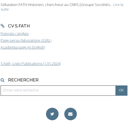
Sébastien FATH Historien, chercheur au CNRS (Groupe Sociétés...
Lire la
suite
CV S.FATH
Français / anglais
Page perso (laboratoire GSRL)
Academia page (in English)
S.Fath, Liste Publications (1.01.2024)
RECHERCHER