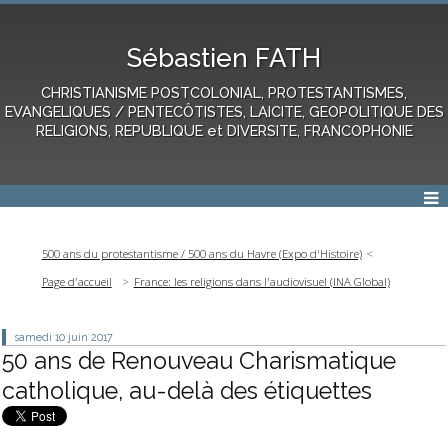
Sébastien FATH
CHRISTIANISME POSTCOLONIAL, PROTESTANTISMES,
EVANGELIQUES / PENTECÔTISTES, LAICITE, GEOPOLITIQUE DES
RELIGIONS, REPUBLIQUE et DIVERSITE, FRANCOPHONIE
500 ans du protestantisme / 500 ans du Havre (Expo d'Histoire)
Page d'accueil
France: les religions dans l'audiovisuel (INA Global)
samedi 10
juin 2017
50 ans de Renouveau Charismatique
catholique, au-delà des étiquettes