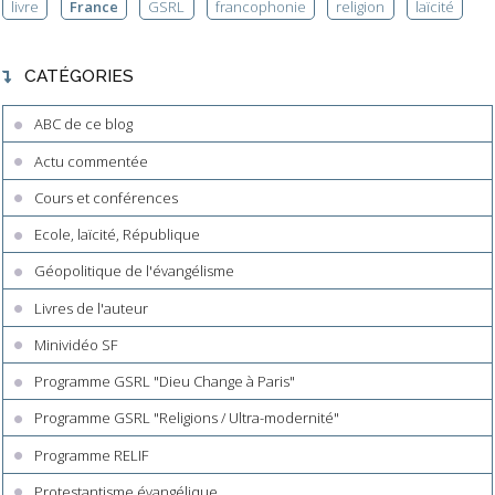
livre
France
GSRL
francophonie
religion
laïcité
CATÉGORIES
ABC de ce blog
Actu commentée
Cours et conférences
Ecole, laïcité, République
Géopolitique de l'évangélisme
Livres de l'auteur
Minividéo SF
Programme GSRL "Dieu Change à Paris"
Programme GSRL "Religions / Ultra-modernité"
Programme RELIF
Protestantisme évangélique