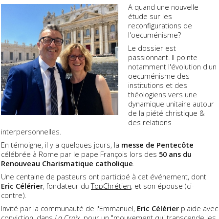
A quand une nouvelle
étude sur les
reconfigurations de
l'oecuménisme?
Le dossier est
passionnant. Il pointe
notamment l'évolution d'un
oecuménisme des
institutions et des
théologiens vers une
dynamique unitaire autour
de la piété christique &
des relations
interpersonnelles.
En témoigne, il y a quelques jours, la
messe de Pentecôte
célébrée à Rome par le pape François lors des
50 ans du
Renouveau Charismatique catholique
.
Une centaine de pasteurs ont participé à cet événement, dont
Eric Célérier
, fondateur du
TopChrétien
, et son épouse (ci-
contre).
Invité par la communauté de l'Emmanuel,
Eric Célérier
plaide avec
conviction, dans
La Croix
, pour un "mouvement qui transcende les