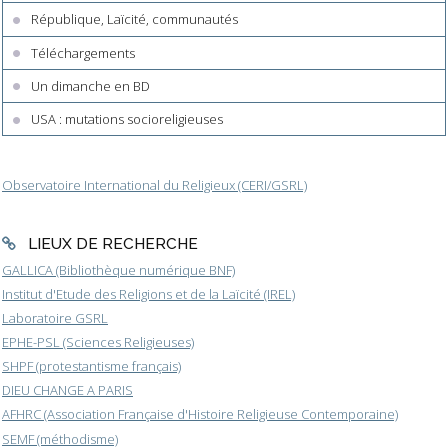
République, Laïcité, communautés
Téléchargements
Un dimanche en BD
USA : mutations socioreligieuses
Observatoire International du Religieux (CERI/GSRL)
LIEUX DE RECHERCHE
GALLICA (Bibliothèque numérique BNF)
Institut d'Etude des Religions et de la Laïcité (IREL)
Laboratoire GSRL
EPHE-PSL (Sciences Religieuses)
SHPF (protestantisme français)
DIEU CHANGE A PARIS
AFHRC (Association Française d'Histoire Religieuse Contemporaine)
SEMF (méthodisme)