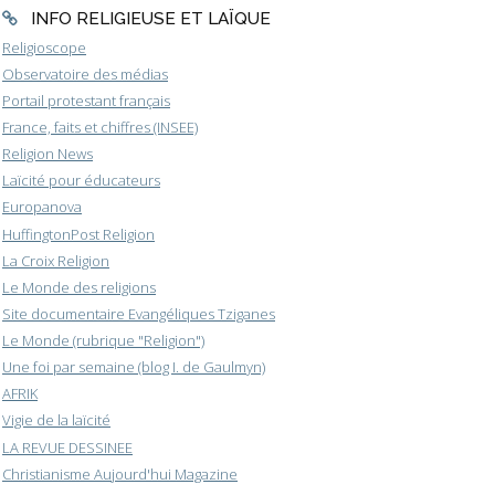
INFO RELIGIEUSE ET LAÏQUE
Religioscope
Observatoire des médias
Portail protestant français
France, faits et chiffres (INSEE)
Religion News
Laïcité pour éducateurs
Europanova
HuffingtonPost Religion
La Croix Religion
Le Monde des religions
Site documentaire Evangéliques Tziganes
Le Monde (rubrique "Religion")
Une foi par semaine (blog I. de Gaulmyn)
AFRIK
Vigie de la laïcité
LA REVUE DESSINEE
Christianisme Aujourd'hui Magazine