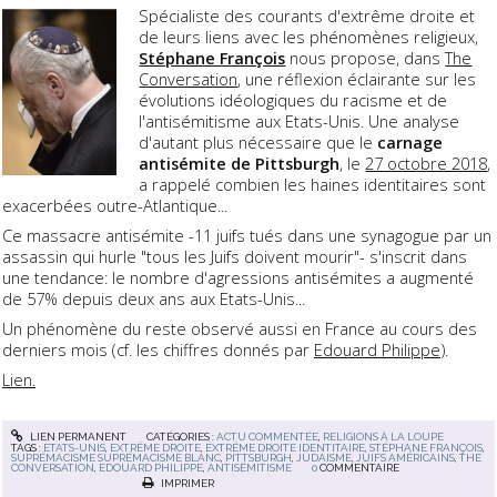
Spécialiste des courants d'extrême droite et
de leurs liens avec les phénomènes religieux,
Stéphane François
nous propose, dans
The
Conversation
, une réflexion éclairante sur les
évolutions idéologiques du racisme et de
l'antisémitisme aux Etats-Unis. Une analyse
d'autant plus nécessaire que le
carnage
antisémite de Pittsburgh
, le
27 octobre 2018
,
a rappelé combien les haines identitaires sont
exacerbées outre-Atlantique...
Ce massacre antisémite -11 juifs tués dans une synagogue par un
assassin qui hurle "tous les Juifs doivent mourir"- s'inscrit dans
une tendance: le nombre d'agressions antisémites a augmenté
de 57% depuis deux ans aux Etats-Unis...
Un phénomène du reste observé aussi en France au cours des
derniers mois (cf. les chiffres donnés par
Edouard Philippe
).
Lien.
LIEN PERMANENT
CATÉGORIES :
ACTU COMMENTÉE
,
RELIGIONS À LA LOUPE
TAGS :
ETATS-UNIS
,
EXTRÊME DROITE
,
EXTRÊME DROITE IDENTITAIRE
,
STÉPHANE FRANÇOIS
,
SUPRÉMACISME SUPRÉMACISME BLANC
,
PITTSBURGH
,
JUDAISME
,
JUIFS AMÉRICAINS
,
THE
CONVERSATION
,
EDOUARD PHILIPPE
,
ANTISÉMITISME
0
COMMENTAIRE
IMPRIMER