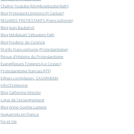
Chaîne Youtube (blogdesebastienfath)
Blog Protestants bretons (JY.Carluer)
REGARDS PROTESTANTS (Francophonie)
Blog Jean Baubérot
Blog Médiapart Sébastien Fath
Blog Frederic de Coninck
Fil-info Francophonie (Protestantisme)
Revue d'Histoire du Protestantisme
Evangéliques Tziganes (Le Cossec)
Protestantisme français (FPF)
Eglises congolaises, CASARHEMA
InfoChrétienne
Blog Catherine Kintzler
Ligue de l'enseignement
Blog Anne-Sophie Lamine
Huguenots en France
Foi et Vie