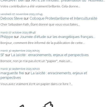
CARGANT Ben
sur
ARTE 28 minutes : présentation du "Nouveau...
Votre contribution a été vraiment brillante. Cela donne...
vendredi 07
novembre 2025
22h45
Deboos Steve
sur
Colloque Protestantisme et Interculturalité
Cher Sébastien Fath, Étant donné que vous vous faites...
mardi 07
octobre 2025
08h46
Philippe
sur
Journée d'étude sur les évangéliques français...
Bonjour, comment être informé de la publication de cette...
mardi 30
septembre 2025
00h25
SF
sur
La laïcité : enracinements, enjeux et perspectives
Bonsoir, non je n'ai pas écrit un "papier", mais un...
mardi 30
septembre 2025
00h20
marguerite frei
sur
La laïcité : enracinements, enjeux et
perspectives
Vous avez vraiment écrit un papier dans ce livre ?...