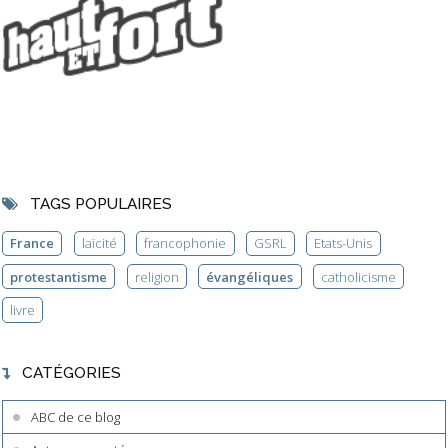
TAGS POPULAIRES
France
laïcité
francophonie
GSRL
Etats-Unis
protestantisme
religion
évangéliques
catholicisme
livre
CATÉGORIES
ABC de ce blog