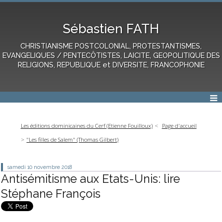
Sébastien FATH
CHRISTIANISME POSTCOLONIAL, PROTESTANTISMES,
EVANGELIQUES / PENTECÔTISTES, LAICITE, GEOPOLITIQUE DES
RELIGIONS, REPUBLIQUE et DIVERSITE, FRANCOPHONIE
Les éditions dominicaines du Cerf (Etienne Fouilloux)
Page d'accueil
"Les filles de Salem" (Thomas Gilbert)
samedi 10
novembre 2018
Antisémitisme aux Etats-Unis: lire
Stéphane François